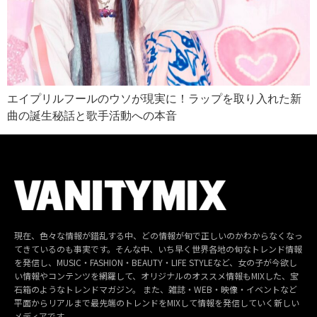
エイプリルフールのウソが現実に！ラップを取り入れた新
曲の誕生秘話と歌手活動への本音
現在、色々な情報が錯乱する中、どの情報が旬で正しいのかわからなくなっ
てきているのも事実です。そんな中、いち早く世界各地の旬なトレンド情報
を発信し、MUSIC・FASHION・BEAUTY・LIFE STYLEなど、女の子が今欲し
い情報やコンテンツを網羅して、オリジナルのオススメ情報もMIXした、宝
石箱のようなトレンドマガジン。 また、雑誌・WEB・映像・イベントなど
平面からリアルまで最先端のトレンドをMIXして情報を発信していく新しい
メディアです