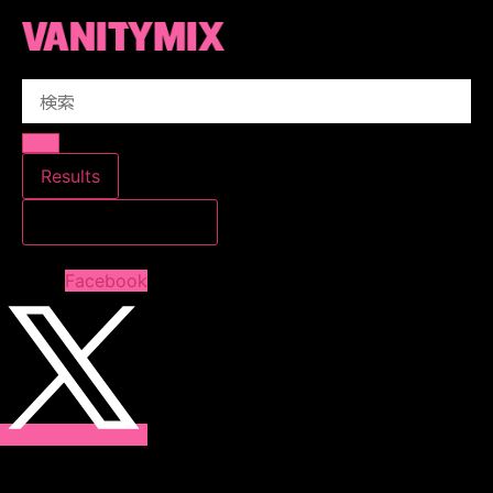
コ
ン
テ
Search
ン
...
ツ
に
ス
Results
キ
すべての結果を見る
ッ
プ
Facebook