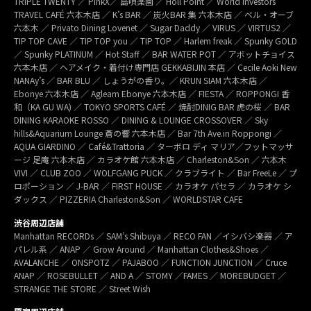
TRIPLE TWENTY ／ PinkX／ 島唄楽園 ／ Holl Point ／ World Investors
TRAVEL CAFÉ 六本木店 ／ K’s BAR ／ 炭火BAR 集 六本木店 ／ ベル・オーブ
六本木 ／ Privato Dining Lovenet ／ Sugar Daddy ／ VIRUS ／ VIRTUS2 ／
TIP TOP CAVE ／ TIP TOP you ／ TIP TOP ／ Harlem freak ／ Spunky GOLD
／ Spunky PLATINUM ／ Hot Staff ／ BAR WATER POT ／ アボットチョイス
六本木店 ／ ヘアメイク・着付け専門店 GEKKABIJIN 本店 ／ Cecile Aoki New
NANAy’s ／ BAR BLU ／ しょうがの香り。／ KRUN SIAM 六本木店 ／
Ebonye 六本木店 ／ Agleam Ebonye 六本木店 ／ FIESTA ／ ROPPONGI 香
和（KA GU WA) ／ TOKYO SPORTS CAFÉ ／ 焼酎DINIG BAR 虎の桜 ／ BAR
DINING KARAOKE ROSSO ／ DINING & LOUNGE CROSSOVER ／ Sky
hills&Aquarium Lounge 蒼の響 六本木店 ／ Bar 7th Ave.in Roppongi ／
AQUA GIARDINO ／ Café&Trattoria ／ ターボロ ディ マリア／フットマッサ
ージ 足庵 六本木店 ／ カラオケ館 六本木店 ／ Charleston&Son ／ 六本木
VIVI ／ CLUB ZOO ／ WOLFGANG PUCK ／ クラブライト ／ Bar FreeLe ／ プ
ロポーション ／ J-BAR ／ FIRST HOUSE ／ カラオケ パセラ ／ カラオケ シ
ダックス ／ PIZZERIA Charleston&Son ／ WORLDSTAR CAFE
渋谷周辺店舗
Manhattan RECORDs ／ SAM’s Shibuya ／ RECO FAN ／イシバシ楽器 ／ ア
パレル系 ／ ANAP ／ Grow Around ／ Manhattan Clothes&Shoes ／
AVALANCHE ／ ONSPOTZ ／ PAJABOO ／ FUNCTION JUNCTION ／ Cruce
ANAP ／ ROSEBULLET ／ AND A ／ STOMY ／FAMES ／ MOREBUDGET ／
STRANGE THE STORE ／ Street Wish