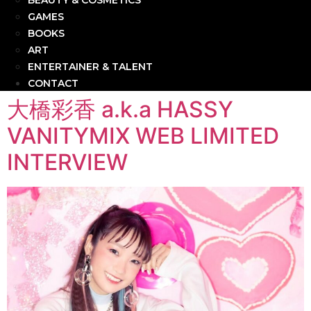
BEAUTY & COSMETICS
GAMES
BOOKS
ART
ENTERTAINER & TALENT
CONTACT
大橋彩香 a.k.a HASSY
VANITYMIX WEB LIMITED
INTERVIEW