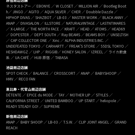
原宿周辺店舗
ネスタストアー ／ EBONYE ／ W CLOSET ／ MILLION AIR ／ Bootleg Boot
h／ JINGO ／ AGITO ／ AQUA SILVER ／ CHER ／ Doubble Dazzle ／
HIPHOP DIVAS ／ SHAZBOT ／ LB-03 ／ MASTER WORK ／ BLACK ANNY ／
ANAP ／ DIVASALON ／ ILLSTORE ／ NATURALVINTAGE ／ LASTNTIMARES
／ X-LARGE ／ THE NORTH FACE ／ KRAFT ／ HEAD ／ ATOMS ／ HEAD69
／ DOPESTER ／ DEPT SOUTH ／ Ray BEAMS ／ BEAMS BOY ／ UNSELTISH
／ CAP COLLECTOR ONE ／ Xinc ／ ALPHA INDUSTRIES INC. ／
UNDEFEATED TOKYO ／ CARHARTT ／ FREAK’S STORE ／ 55DSL TOKYO ／
HESHDAWGZ ／ LHP ／ RIGGIB／ HONEY SALON ／ IZREEL ／ ライカ飲食
系 ／ UA CAFÉ ／ HUB 原宿 ／ TABASA
池袋周辺店舗
SPOT CHECK ／ BALANCE ／ CROSSCORT ／ ANAP ／ BABYSHOOP ／
HMV ／ RECO FAN
恵比寿・代官山周辺店舗
DÉTENTE ／ EPICE du MODE ／ TAY ／ MOTHER LIP ／ STYLES ／
CALIFORNIA STREET ／ UNITED BAMBOO ／ UP START ／ heliopole ／
READY STEADY GO! ／ SUPREME
新宿周辺店舗
ANAP ／ BABY SHOOP ／ LB-03 ／ T.S.W. ／ CLIP JOINT ANGEL ／ GRAND
REACH