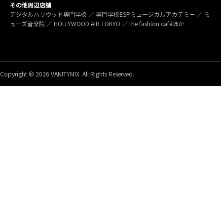
その他周辺店舗
デジタルハリウッド専門学校 ／ 専門学校ESPミュージカルアカデミー ／ ミ
ューズ音楽院 ／ HOLLYWOOD AIR TOKYO ／ the fashion caféほか
Copyright © 2026 VANITYMIX. All Rights Reserved.