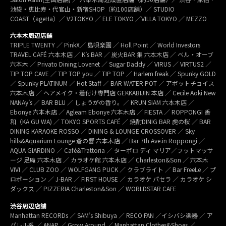
池袋・恵比寿・代官山・新宿SHOP（約100店舗）／ STUDIO
COAST（ageHa）／ V2TOKYO ／ ELE TOKYO ／VILLA TOKYO ／ MEZZO
六本木周辺店舗
TRIPLE TWENTY ／ PinkX／ 島唄楽園 ／ Holl Point ／ World Investors
TRAVEL CAFÉ 六本木店 ／ K’s BAR ／ 炭火BAR 集 六本木店 ／ ベル・オーブ
六本木 ／ Privato Dining Lovenet ／ Sugar Daddy ／ VIRUS ／ VIRTUS2 ／
TIP TOP CAVE ／ TIP TOP you ／ TIP TOP ／ Harlem freak ／ Spunky GOLD
／ Spunky PLATINUM ／ Hot Staff ／ BAR WATER POT ／ アボットチョイス
六本木店 ／ ヘアメイク・着付け専門店 GEKKABIJIN 本店 ／ Cecile Aoki New
NANAy’s ／ BAR BLU ／ しょうがの香り。／ KRUN SIAM 六本木店 ／
Ebonye 六本木店 ／ Agleam Ebonye 六本木店 ／ FIESTA ／ ROPPONGI 香
和（KA GU WA) ／ TOKYO SPORTS CAFÉ ／ 焼酎DINIG BAR 虎の桜 ／ BAR
DINING KARAOKE ROSSO ／ DINING & LOUNGE CROSSOVER ／ Sky
hills&Aquarium Lounge 蒼の響 六本木店 ／ Bar 7th Ave.in Roppongi ／
AQUA GIARDINO ／ Café&Trattoria ／ ターボロ ディ マリア／フットマッサ
ージ 足庵 六本木店 ／ カラオケ館 六本木店 ／ Charleston&Son ／ 六本木
VIVI ／ CLUB ZOO ／ WOLFGANG PUCK ／ クラブライト ／ Bar FreeLe ／ プ
ロポーション ／ J-BAR ／ FIRST HOUSE ／ カラオケ パセラ ／ カラオケ シ
ダックス ／ PIZZERIA Charleston&Son ／ WORLDSTAR CAFE
渋谷周辺店舗
Manhattan RECORDs ／ SAM’s Shibuya ／ RECO FAN ／イシバシ楽器 ／ ア
パレル系 ／ ANAP ／ Grow Around ／ Manhattan Clothes&Shoes ／