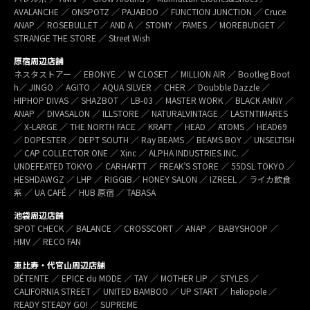
AVALANCHE ／ ONSPOTZ ／ PAJABOO ／ FUNCTION JUNCTION ／ Cruce
ANAP ／ ROSEBULLET ／ AND A ／ STOMY ／FAMES ／ MOREBUDGET ／
STRANGE THE STORE ／ Street Wish
原宿周辺店舗
ネスタストアー ／ EBONYE ／ W CLOSET ／ MILLION AIR ／ Bootleg Boot
h／ JINGO ／ AGITO ／ AQUA SILVER ／ CHER ／ Doubble Dazzle ／
HIPHOP DIVAS ／ SHAZBOT ／ LB-03 ／ MASTER WORK ／ BLACK ANNY ／
ANAP ／ DIVASALON ／ ILLSTORE ／ NATURALVINTAGE ／ LASTNTIMARES
／ X-LARGE ／ THE NORTH FACE ／ KRAFT ／ HEAD ／ ATOMS ／ HEAD69
／ DOPESTER ／ DEPT SOUTH ／ Ray BEAMS ／ BEAMS BOY ／ UNSELTISH
／ CAP COLLECTOR ONE ／ Xinc ／ ALPHA INDUSTRIES INC. ／
UNDEFEATED TOKYO ／ CARHARTT ／ FREAK’S STORE ／ 55DSL TOKYO ／
HESHDAWGZ ／ LHP ／ RIGGIB／ HONEY SALON ／ IZREEL ／ ライカ飲食
系 ／ UA CAFÉ ／ HUB 原宿 ／ TABASA
池袋周辺店舗
SPOT CHECK ／ BALANCE ／ CROSSCORT ／ ANAP ／ BABYSHOOP ／
HMV ／ RECO FAN
恵比寿・代官山周辺店舗
DÉTENTE ／ EPICE du MODE ／ TAY ／ MOTHER LIP ／ STYLES ／
CALIFORNIA STREET ／ UNITED BAMBOO ／ UP START ／ heliopole ／
READY STEADY GO! ／ SUPREME