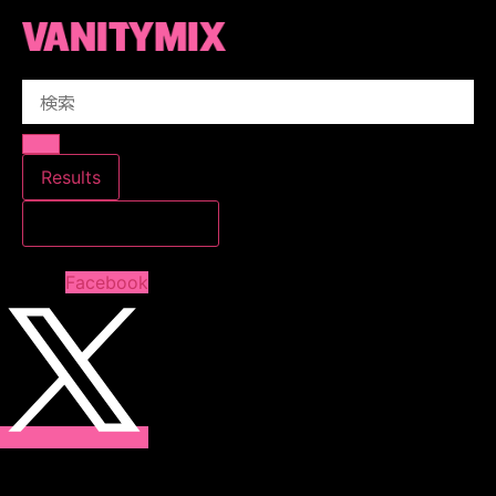
コ
ン
テ
Search
ン
...
ツ
に
ス
Results
キ
すべての結果を見る
ッ
プ
Facebook