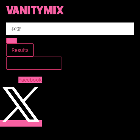
コ
ン
テ
Search
ン
...
ツ
に
ス
Results
キ
すべての結果を見る
ッ
プ
Facebook