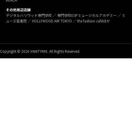
その他周辺店舗
デジタルハリウッド専門学校 ／ 専門学校ESPミュージカルアカデミー ／ ミ
ューズ音楽院 ／ HOLLYWOOD AIR TOKYO ／ the fashion caféほか
Copyright © 2026 VANITYMIX. All Rights Reserved.