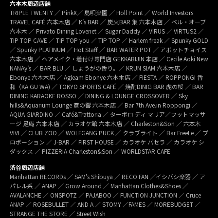
六本木周辺店舗
TRIPLE TWENTY ／ PinkX／ 島唄楽園 ／ Holl Point ／ World Investors
TRAVEL CAFÉ 六本木店 ／ K’s BAR ／ 炭火BAR 集 六本木店 ／ ベル・オーブ
六本木 ／ Privato Dining Lovenet ／ Sugar Daddy ／ VIRUS ／ VIRTUS2 ／
TIP TOP CAVE ／ TIP TOP you ／ TIP TOP ／ Harlem freak ／ Spunky GOLD
／ Spunky PLATINUM ／ Hot Staff ／ BAR WATER POT ／ アボットチョイス
六本木店 ／ ヘアメイク・着付け専門店 GEKKABIJIN 本店 ／ Cecile Aoki New
NANAy’s ／ BAR BLU ／ しょうがの香り。／ KRUN SIAM 六本木店 ／
Ebonye 六本木店 ／ Agleam Ebonye 六本木店 ／ FIESTA ／ ROPPONGI 香
和（KA GU WA) ／ TOKYO SPORTS CAFÉ ／ 焼酎DINIG BAR 虎の桜 ／ BAR
DINING KARAOKE ROSSO ／ DINING & LOUNGE CROSSOVER ／ Sky
hills&Aquarium Lounge 蒼の響 六本木店 ／ Bar 7th Ave.in Roppongi ／
AQUA GIARDINO ／ Café&Trattoria ／ ターボロ ディ マリア／フットマッサ
ージ 足庵 六本木店 ／ カラオケ館 六本木店 ／ Charleston&Son ／ 六本木
VIVI ／ CLUB ZOO ／ WOLFGANG PUCK ／ クラブライト ／ Bar FreeLe ／ プ
ロポーション ／ J-BAR ／ FIRST HOUSE ／ カラオケ パセラ ／ カラオケ シ
ダックス ／ PIZZERIA Charleston&Son ／ WORLDSTAR CAFE
渋谷周辺店舗
Manhattan RECORDs ／ SAM’s Shibuya ／ RECO FAN ／イシバシ楽器 ／ ア
パレル系 ／ ANAP ／ Grow Around ／ Manhattan Clothes&Shoes ／
AVALANCHE ／ ONSPOTZ ／ PAJABOO ／ FUNCTION JUNCTION ／ Cruce
ANAP ／ ROSEBULLET ／ AND A ／ STOMY ／FAMES ／ MOREBUDGET ／
STRANGE THE STORE ／ Street Wish