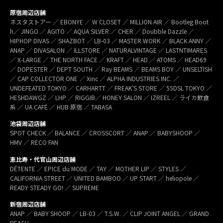
原宿周辺店舗
ネスタストアー ／ EBONYE ／ W CLOSET ／ MILLION AIR ／ Bootleg Boot
h／ JINGO ／ AGITO ／ AQUA SILVER ／ CHER ／ Doubble Dazzle ／
HIPHOP DIVAS ／ SHAZBOT ／ LB-03 ／ MASTER WORK ／ BLACK ANNY ／
ANAP ／ DIVASALON ／ ILLSTORE ／ NATURALVINTAGE ／ LASTNTIMARES
／ X-LARGE ／ THE NORTH FACE ／ KRAFT ／ HEAD ／ ATOMS ／ HEAD69
／ DOPESTER ／ DEPT SOUTH ／ Ray BEAMS ／ BEAMS BOY ／ UNSELTISH
／ CAP COLLECTOR ONE ／ Xinc ／ ALPHA INDUSTRIES INC. ／
UNDEFEATED TOKYO ／ CARHARTT ／ FREAK’S STORE ／ 55DSL TOKYO ／
HESHDAWGZ ／ LHP ／ RIGGIB／ HONEY SALON ／ IZREEL ／ ライカ飲食
系 ／ UA CAFÉ ／ HUB 原宿 ／ TABASA
池袋周辺店舗
SPOT CHECK ／ BALANCE ／ CROSSCORT ／ ANAP ／ BABYSHOOP ／
HMV ／ RECO FAN
恵比寿・代官山周辺店舗
DÉTENTE ／ EPICE du MODE ／ TAY ／ MOTHER LIP ／ STYLES ／
CALIFORNIA STREET ／ UNITED BAMBOO ／ UP START ／ heliopole ／
READY STEADY GO! ／ SUPREME
新宿周辺店舗
ANAP ／ BABY SHOOP ／ LB-03 ／ T.S.W. ／ CLIP JOINT ANGEL ／ GRAND
REACH