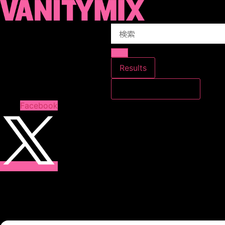
コ
ン
Search
テ
...
ン
ツ
に
Results
ス
すべての結果を見る
キ
ッ
Facebook
プ