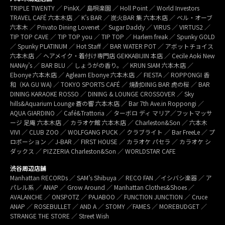
TRIPLE TWENTY ／ PinkX／ 島唄楽園 ／ Holl Point ／ World Investors
TRAVEL CAFÉ 六本木店 ／ K’s BAR ／ 炭火BAR 集 六本木店 ／ ベル・オーブ
六本木 ／ Privato Dining Lovenet ／ Sugar Daddy ／ VIRUS ／ VIRTUS2 ／
TIP TOP CAVE ／ TIP TOP you ／ TIP TOP ／ Harlem freak ／ Spunky GOLD
／ Spunky PLATINUM ／ Hot Staff ／ BAR WATER POT ／ アボットチョイス
六本木店 ／ ヘアメイク・着付け専門店 GEKKABIJIN 本店 ／ Cecile Aoki New
NANAy’s ／ BAR BLU ／ しょうがの香り。／ KRUN SIAM 六本木店 ／
Ebonye 六本木店 ／ Agleam Ebonye 六本木店 ／ FIESTA ／ ROPPONGI 香
和（KA GU WA) ／ TOKYO SPORTS CAFÉ ／ 焼酎DINIG BAR 虎の桜 ／ BAR
DINING KARAOKE ROSSO ／ DINING & LOUNGE CROSSOVER ／ Sky
hills&Aquarium Lounge 蒼の響 六本木店 ／ Bar 7th Ave.in Roppongi ／
AQUA GIARDINO ／ Café&Trattoria ／ ターボロ ディ マリア／フットマッサ
ージ 足庵 六本木店 ／ カラオケ館 六本木店 ／ Charleston&Son ／ 六本木
VIVI ／ CLUB ZOO ／ WOLFGANG PUCK ／ クラブライト ／ Bar FreeLe ／ プ
ロポーション ／ J-BAR ／ FIRST HOUSE ／ カラオケ パセラ ／ カラオケ シ
ダックス ／ PIZZERIA Charleston&Son ／ WORLDSTAR CAFE
渋谷周辺店舗
Manhattan RECORDs ／ SAM’s Shibuya ／ RECO FAN ／イシバシ楽器 ／ ア
パレル系 ／ ANAP ／ Grow Around ／ Manhattan Clothes&Shoes ／
AVALANCHE ／ ONSPOTZ ／ PAJABOO ／ FUNCTION JUNCTION ／ Cruce
ANAP ／ ROSEBULLET ／ AND A ／ STOMY ／FAMES ／ MOREBUDGET ／
STRANGE THE STORE ／ Street Wish