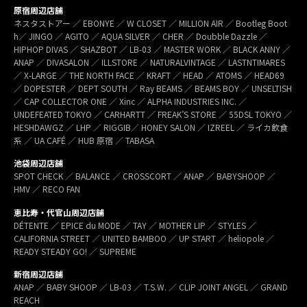
原宿周辺店舗
ネスタストアー ／ EBONYE ／ W CLOSET ／ MILLION AIR ／ Bootleg Boot
h／ JINGO ／ AGITO ／ AQUA SILVER ／ CHER ／ Doubble Dazzle ／
HIPHOP DIVAS ／ SHAZBOT ／ LB-03 ／ MASTER WORK ／ BLACK ANNY ／
ANAP ／ DIVASALON ／ ILLSTORE ／ NATURALVINTAGE ／ LASTNTIMARES
／ X-LARGE ／ THE NORTH FACE ／ KRAFT ／ HEAD ／ ATOMS ／ HEAD69
／ DOPESTER ／ DEPT SOUTH ／ Ray BEAMS ／ BEAMS BOY ／ UNSELTISH
／ CAP COLLECTOR ONE ／ Xinc ／ ALPHA INDUSTRIES INC. ／
UNDEFEATED TOKYO ／ CARHARTT ／ FREAK’S STORE ／ 55DSL TOKYO ／
HESHDAWGZ ／ LHP ／ RIGGIB／ HONEY SALON ／ IZREEL ／ ライカ飲食
系 ／ UA CAFÉ ／ HUB 原宿 ／ TABASA
池袋周辺店舗
SPOT CHECK ／ BALANCE ／ CROSSCORT ／ ANAP ／ BABYSHOOP ／
HMV ／ RECO FAN
恵比寿・代官山周辺店舗
DÉTENTE ／ EPICE du MODE ／ TAY ／ MOTHER LIP ／ STYLES ／
CALIFORNIA STREET ／ UNITED BAMBOO ／ UP START ／ heliopole ／
READY STEADY GO! ／ SUPREME
新宿周辺店舗
ANAP ／ BABY SHOOP ／ LB-03 ／ T.S.W. ／ CLIP JOINT ANGEL ／ GRAND
REACH