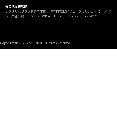
その他周辺店舗
デジタルハリウッド専門学校 ／ 専門学校ESPミュージカルアカデミー ／ ミ
ューズ音楽院 ／ HOLLYWOOD AIR TOKYO ／ the fashion caféほか
Copyright © 2026 VANITYMIX. All Rights Reserved.