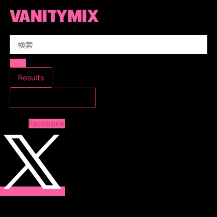
コ
ン
テ
Search
ン
...
ツ
に
ス
Results
キ
すべての結果を見る
ッ
プ
Facebook