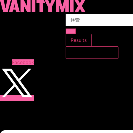
コ
ン
Search
テ
...
ン
ツ
に
Results
ス
すべての結果を見る
キ
ッ
Facebook
プ