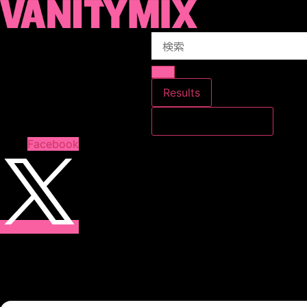
コ
ン
Search
テ
...
ン
ツ
に
Results
ス
すべての結果を見る
キ
ッ
Facebook
プ