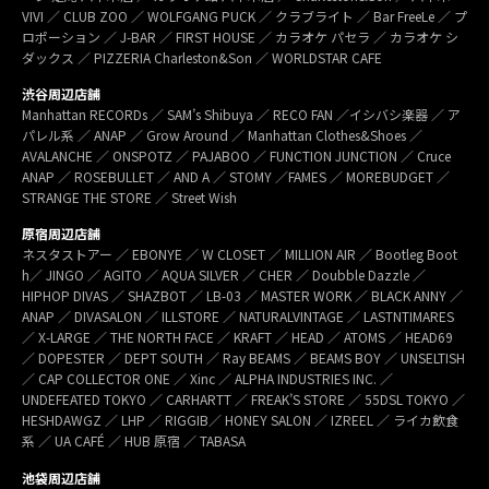
VIVI ／ CLUB ZOO ／ WOLFGANG PUCK ／ クラブライト ／ Bar FreeLe ／ プ
ロポーション ／ J-BAR ／ FIRST HOUSE ／ カラオケ パセラ ／ カラオケ シ
ダックス ／ PIZZERIA Charleston&Son ／ WORLDSTAR CAFE
渋谷周辺店舗
Manhattan RECORDs ／ SAM’s Shibuya ／ RECO FAN ／イシバシ楽器 ／ ア
パレル系 ／ ANAP ／ Grow Around ／ Manhattan Clothes&Shoes ／
AVALANCHE ／ ONSPOTZ ／ PAJABOO ／ FUNCTION JUNCTION ／ Cruce
ANAP ／ ROSEBULLET ／ AND A ／ STOMY ／FAMES ／ MOREBUDGET ／
STRANGE THE STORE ／ Street Wish
原宿周辺店舗
ネスタストアー ／ EBONYE ／ W CLOSET ／ MILLION AIR ／ Bootleg Boot
h／ JINGO ／ AGITO ／ AQUA SILVER ／ CHER ／ Doubble Dazzle ／
HIPHOP DIVAS ／ SHAZBOT ／ LB-03 ／ MASTER WORK ／ BLACK ANNY ／
ANAP ／ DIVASALON ／ ILLSTORE ／ NATURALVINTAGE ／ LASTNTIMARES
／ X-LARGE ／ THE NORTH FACE ／ KRAFT ／ HEAD ／ ATOMS ／ HEAD69
／ DOPESTER ／ DEPT SOUTH ／ Ray BEAMS ／ BEAMS BOY ／ UNSELTISH
／ CAP COLLECTOR ONE ／ Xinc ／ ALPHA INDUSTRIES INC. ／
UNDEFEATED TOKYO ／ CARHARTT ／ FREAK’S STORE ／ 55DSL TOKYO ／
HESHDAWGZ ／ LHP ／ RIGGIB／ HONEY SALON ／ IZREEL ／ ライカ飲食
系 ／ UA CAFÉ ／ HUB 原宿 ／ TABASA
池袋周辺店舗