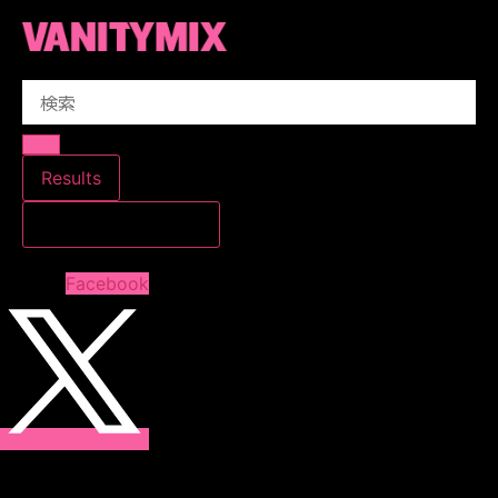
コ
ン
テ
Search
ン
...
ツ
に
ス
Results
キ
すべての結果を見る
ッ
プ
Facebook