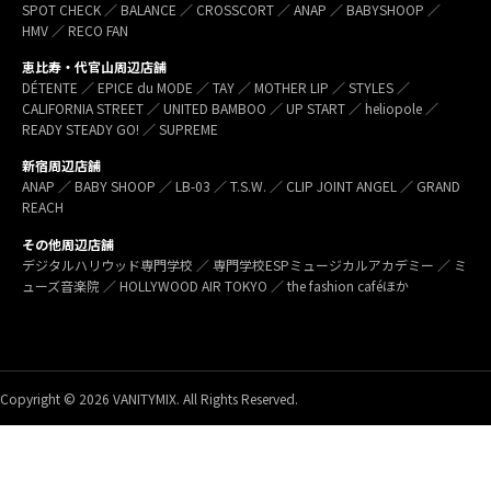
SPOT CHECK ／ BALANCE ／ CROSSCORT ／ ANAP ／ BABYSHOOP ／
HMV ／ RECO FAN
恵比寿・代官山周辺店舗
DÉTENTE ／ EPICE du MODE ／ TAY ／ MOTHER LIP ／ STYLES ／
CALIFORNIA STREET ／ UNITED BAMBOO ／ UP START ／ heliopole ／
READY STEADY GO! ／ SUPREME
新宿周辺店舗
ANAP ／ BABY SHOOP ／ LB-03 ／ T.S.W. ／ CLIP JOINT ANGEL ／ GRAND
REACH
その他周辺店舗
デジタルハリウッド専門学校 ／ 専門学校ESPミュージカルアカデミー ／ ミ
ューズ音楽院 ／ HOLLYWOOD AIR TOKYO ／ the fashion caféほか
Copyright © 2026 VANITYMIX. All Rights Reserved.