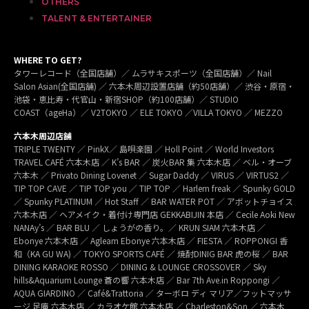
OTHERS
TALENT & ENTERTAINER
WHERE TO GET?
タワーレコード（全国店舗）／ ムラサキスポーツ（全国店舗）／ Nail
Salon Asian(全国店舗) ／ 六本木周辺設置店舗（約50店舗）／ 渋谷・原宿・
池袋・恵比寿・代官山・新宿SHOP（約100店舗）／ STUDIO
COAST（ageHa）／ V2TOKYO ／ ELE TOKYO ／VILLA TOKYO ／ MEZZO
六本木周辺店舗
TRIPLE TWENTY ／ PinkX／ 島唄楽園 ／ Holl Point ／ World Investors
TRAVEL CAFÉ 六本木店 ／ K’s BAR ／ 炭火BAR 集 六本木店 ／ ベル・オーブ
六本木 ／ Privato Dining Lovenet ／ Sugar Daddy ／ VIRUS ／ VIRTUS2 ／
TIP TOP CAVE ／ TIP TOP you ／ TIP TOP ／ Harlem freak ／ Spunky GOLD
／ Spunky PLATINUM ／ Hot Staff ／ BAR WATER POT ／ アボットチョイス
六本木店 ／ ヘアメイク・着付け専門店 GEKKABIJIN 本店 ／ Cecile Aoki New
NANAy’s ／ BAR BLU ／ しょうがの香り。／ KRUN SIAM 六本木店 ／
Ebonye 六本木店 ／ Agleam Ebonye 六本木店 ／ FIESTA ／ ROPPONGI 香
和（KA GU WA) ／ TOKYO SPORTS CAFÉ ／ 焼酎DINIG BAR 虎の桜 ／ BAR
DINING KARAOKE ROSSO ／ DINING & LOUNGE CROSSOVER ／ Sky
hills&Aquarium Lounge 蒼の響 六本木店 ／ Bar 7th Ave.in Roppongi ／
AQUA GIARDINO ／ Café&Trattoria ／ ターボロ ディ マリア／フットマッサ
ージ 足庵 六本木店 ／ カラオケ館 六本木店 ／ Charleston&Son ／ 六本木