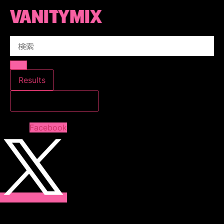
コ
ン
テ
Search
ン
...
ツ
に
ス
Results
キ
すべての結果を見る
ッ
プ
Facebook