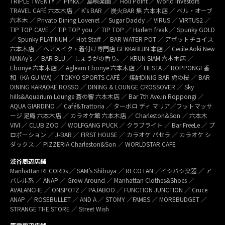
TRIPLE TWENTY ／ PinkX／ 島唄楽園 ／ Holl Point ／ World Investors
TRAVEL CAFÉ 六本木店 ／ K’s BAR ／ 炭火BAR 集 六本木店 ／ ベル・オーブ
六本木 ／ Privato Dining Lovenet ／ Sugar Daddy ／ VIRUS ／ VIRTUS2 ／
TIP TOP CAVE ／ TIP TOP you ／ TIP TOP ／ Harlem freak ／ Spunky GOLD
／ Spunky PLATINUM ／ Hot Staff ／ BAR WATER POT ／ アボットチョイス
六本木店 ／ ヘアメイク・着付け専門店 GEKKABIJIN 本店 ／ Cecile Aoki New
NANAy’s ／ BAR BLU ／ しょうがの香り。／ KRUN SIAM 六本木店 ／
Ebonye 六本木店 ／ Agleam Ebonye 六本木店 ／ FIESTA ／ ROPPONGI 香
和（KA GU WA) ／ TOKYO SPORTS CAFÉ ／ 焼酎DINIG BAR 虎の桜 ／ BAR
DINING KARAOKE ROSSO ／ DINING & LOUNGE CROSSOVER ／ Sky
hills&Aquarium Lounge 蒼の響 六本木店 ／ Bar 7th Ave.in Roppongi ／
AQUA GIARDINO ／ Café&Trattoria ／ ターボロ ディ マリア／フットマッサ
ージ 足庵 六本木店 ／ カラオケ館 六本木店 ／ Charleston&Son ／ 六本木
VIVI ／ CLUB ZOO ／ WOLFGANG PUCK ／ クラブライト ／ Bar FreeLe ／ プ
ロポーション ／ J-BAR ／ FIRST HOUSE ／ カラオケ パセラ ／ カラオケ シ
ダックス ／ PIZZERIA Charleston&Son ／ WORLDSTAR CAFE
渋谷周辺店舗
Manhattan RECORDs ／ SAM’s Shibuya ／ RECO FAN ／イシバシ楽器 ／ ア
パレル系 ／ ANAP ／ Grow Around ／ Manhattan Clothes&Shoes ／
AVALANCHE ／ ONSPOTZ ／ PAJABOO ／ FUNCTION JUNCTION ／ Cruce
ANAP ／ ROSEBULLET ／ AND A ／ STOMY ／FAMES ／ MOREBUDGET ／
STRANGE THE STORE ／ Street Wish