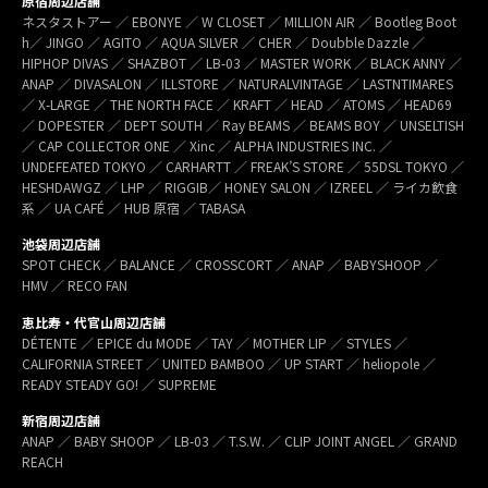
原宿周辺店舗
ネスタストアー ／ EBONYE ／ W CLOSET ／ MILLION AIR ／ Bootleg Boot
h／ JINGO ／ AGITO ／ AQUA SILVER ／ CHER ／ Doubble Dazzle ／
HIPHOP DIVAS ／ SHAZBOT ／ LB-03 ／ MASTER WORK ／ BLACK ANNY ／
ANAP ／ DIVASALON ／ ILLSTORE ／ NATURALVINTAGE ／ LASTNTIMARES
／ X-LARGE ／ THE NORTH FACE ／ KRAFT ／ HEAD ／ ATOMS ／ HEAD69
／ DOPESTER ／ DEPT SOUTH ／ Ray BEAMS ／ BEAMS BOY ／ UNSELTISH
／ CAP COLLECTOR ONE ／ Xinc ／ ALPHA INDUSTRIES INC. ／
UNDEFEATED TOKYO ／ CARHARTT ／ FREAK’S STORE ／ 55DSL TOKYO ／
HESHDAWGZ ／ LHP ／ RIGGIB／ HONEY SALON ／ IZREEL ／ ライカ飲食
系 ／ UA CAFÉ ／ HUB 原宿 ／ TABASA
池袋周辺店舗
SPOT CHECK ／ BALANCE ／ CROSSCORT ／ ANAP ／ BABYSHOOP ／
HMV ／ RECO FAN
恵比寿・代官山周辺店舗
DÉTENTE ／ EPICE du MODE ／ TAY ／ MOTHER LIP ／ STYLES ／
CALIFORNIA STREET ／ UNITED BAMBOO ／ UP START ／ heliopole ／
READY STEADY GO! ／ SUPREME
新宿周辺店舗
ANAP ／ BABY SHOOP ／ LB-03 ／ T.S.W. ／ CLIP JOINT ANGEL ／ GRAND
REACH