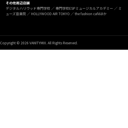
その他周辺店舗
デジタルハリウッド専門学校 ／ 専門学校ESPミュージカルアカデミー ／ ミ
ューズ音楽院 ／ HOLLYWOOD AIR TOKYO ／ the fashion caféほか
Copyright © 2026 VANITYMIX. All Rights Reserved.