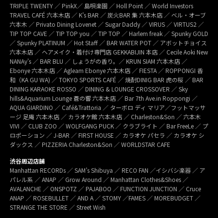
TRIPLE TWENTY ／ PinkX／ 島唄楽園 ／ Holl Point ／ World Investors
TRAVEL CAFÉ 六本木店 ／ K’s BAR ／ 炭火BAR 集 六本木店 ／ ベル・オーブ
六本木 ／ Privato Dining Lovenet ／ Sugar Daddy ／ VIRUS ／ VIRTUS2 ／
TIP TOP CAVE ／ TIP TOP you ／ TIP TOP ／ Harlem freak ／ Spunky GOLD
／ Spunky PLATINUM ／ Hot Staff ／ BAR WATER POT ／ アボットチョイス
六本木店 ／ ヘアメイク・着付け専門店 GEKKABIJIN 本店 ／ Cecile Aoki New
NANAy’s ／ BAR BLU ／ しょうがの香り。／ KRUN SIAM 六本木店 ／
Ebonye 六本木店 ／ Agleam Ebonye 六本木店 ／ FIESTA ／ ROPPONGI 香
和（KA GU WA) ／ TOKYO SPORTS CAFÉ ／ 焼酎DINIG BAR 虎の桜 ／ BAR
DINING KARAOKE ROSSO ／ DINING & LOUNGE CROSSOVER ／ Sky
hills&Aquarium Lounge 蒼の響 六本木店 ／ Bar 7th Ave.in Roppongi ／
AQUA GIARDINO ／ Café&Trattoria ／ ターボロ ディ マリア／フットマッサ
ージ 足庵 六本木店 ／ カラオケ館 六本木店 ／ Charleston&Son ／ 六本木
VIVI ／ CLUB ZOO ／ WOLFGANG PUCK ／ クラブライト ／ Bar FreeLe ／ プ
ロポーション ／ J-BAR ／ FIRST HOUSE ／ カラオケ パセラ ／ カラオケ シ
ダックス ／ PIZZERIA Charleston&Son ／ WORLDSTAR CAFE
渋谷周辺店舗
Manhattan RECORDs ／ SAM’s Shibuya ／ RECO FAN ／イシバシ楽器 ／ ア
パレル系 ／ ANAP ／ Grow Around ／ Manhattan Clothes&Shoes ／
AVALANCHE ／ ONSPOTZ ／ PAJABOO ／ FUNCTION JUNCTION ／ Cruce
ANAP ／ ROSEBULLET ／ AND A ／ STOMY ／FAMES ／ MOREBUDGET ／
STRANGE THE STORE ／ Street Wish