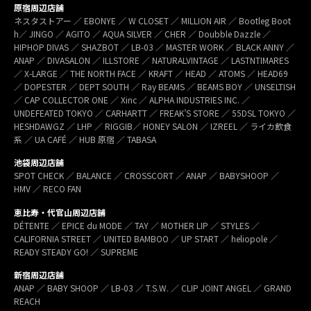
原宿周辺店舗
ネスタストアー ／ EBONYE ／ W CLOSET ／ MILLION AIR ／ Bootleg Boot
h／ JINGO ／ AGITO ／ AQUA SILVER ／ CHER ／ Doubble Dazzle ／
HIPHOP DIVAS ／ SHAZBOT ／ LB-03 ／ MASTER WORK ／ BLACK ANNY ／
ANAP ／ DIVASALON ／ ILLSTORE ／ NATURALVINTAGE ／ LASTNTIMARES
／ X-LARGE ／ THE NORTH FACE ／ KRAFT ／ HEAD ／ ATOMS ／ HEAD69
／ DOPESTER ／ DEPT SOUTH ／ Ray BEAMS ／ BEAMS BOY ／ UNSELTISH
／ CAP COLLECTOR ONE ／ Xinc ／ ALPHA INDUSTRIES INC. ／
UNDEFEATED TOKYO ／ CARHARTT ／ FREAK’S STORE ／ 55DSL TOKYO ／
HESHDAWGZ ／ LHP ／ RIGGIB／ HONEY SALON ／ IZREEL ／ ライカ飲食
系 ／ UA CAFÉ ／ HUB 原宿 ／ TABASA
池袋周辺店舗
SPOT CHECK ／ BALANCE ／ CROSSCORT ／ ANAP ／ BABYSHOOP ／
HMV ／ RECO FAN
恵比寿・代官山周辺店舗
DÉTENTE ／ EPICE du MODE ／ TAY ／ MOTHER LIP ／ STYLES ／
CALIFORNIA STREET ／ UNITED BAMBOO ／ UP START ／ heliopole ／
READY STEADY GO! ／ SUPREME
新宿周辺店舗
ANAP ／ BABY SHOOP ／ LB-03 ／ T.S.W. ／ CLIP JOINT ANGEL ／ GRAND
REACH