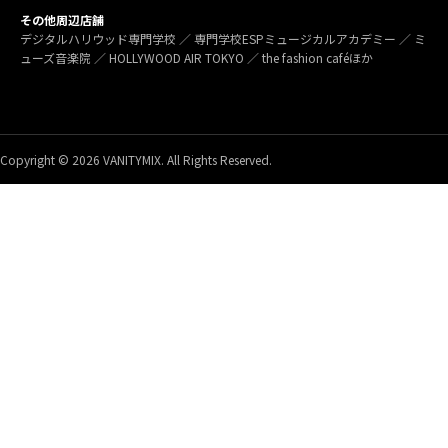
その他周辺店舗
デジタルハリウッド専門学校 ／ 専門学校ESPミュージカルアカデミー ／ ミ
ューズ音楽院 ／ HOLLYWOOD AIR TOKYO ／ the fashion caféほか
Copyright © 2026 VANITYMIX. All Rights Reserved.