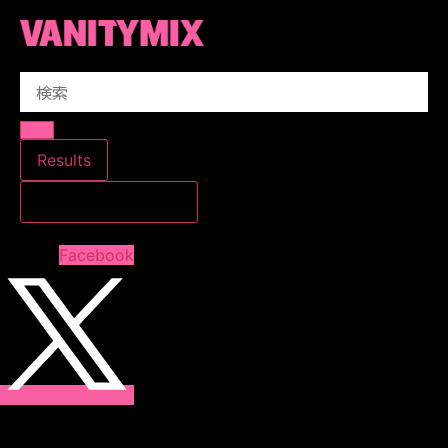
コ
ン
テ
Search
ン
...
ツ
に
ス
Results
キ
すべての結果を見る
ッ
プ
Facebook