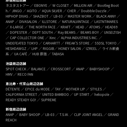
ネスタストアー ／ EBONYE ／ W CLOSET ／ MILLION AIR ／ Bootleg Boot
h／ JINGO ／ AGITO ／ AQUA SILVER ／ CHER ／ Doubble Dazzle ／
HIPHOP DIVAS ／ SHAZBOT ／ LB-03 ／ MASTER WORK ／ BLACK ANNY ／
ANAP ／ DIVASALON ／ ILLSTORE ／ NATURALVINTAGE ／ LASTNTIMARES
／ X-LARGE ／ THE NORTH FACE ／ KRAFT ／ HEAD ／ ATOMS ／ HEAD69
／ DOPESTER ／ DEPT SOUTH ／ Ray BEAMS ／ BEAMS BOY ／ UNSELTISH
／ CAP COLLECTOR ONE ／ Xinc ／ ALPHA INDUSTRIES INC. ／
UNDEFEATED TOKYO ／ CARHARTT ／ FREAK’S STORE ／ 55DSL TOKYO ／
HESHDAWGZ ／ LHP ／ RIGGIB／ HONEY SALON ／ IZREEL ／ ライカ飲食
系 ／ UA CAFÉ ／ HUB 原宿 ／ TABASA
池袋周辺店舗
SPOT CHECK ／ BALANCE ／ CROSSCORT ／ ANAP ／ BABYSHOOP ／
HMV ／ RECO FAN
恵比寿・代官山周辺店舗
DÉTENTE ／ EPICE du MODE ／ TAY ／ MOTHER LIP ／ STYLES ／
CALIFORNIA STREET ／ UNITED BAMBOO ／ UP START ／ heliopole ／
READY STEADY GO! ／ SUPREME
新宿周辺店舗
ANAP ／ BABY SHOOP ／ LB-03 ／ T.S.W. ／ CLIP JOINT ANGEL ／ GRAND
REACH