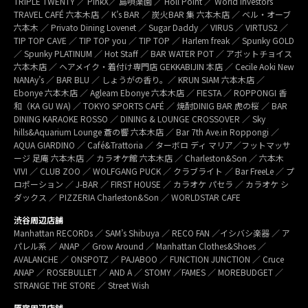
TRIPLE TWENTY ／ PinkX／ 島唄楽園 ／ Holl Point ／ World Investors
TRAVEL CAFÉ 六本木店 ／ K’s BAR ／ 炭火BAR 集 六本木店 ／ ベル・オーブ
六本木 ／ Privato Dining Lovenet ／ Sugar Daddy ／ VIRUS ／ VIRTUS2 ／
TIP TOP CAVE ／ TIP TOP you ／ TIP TOP ／ Harlem freak ／ Spunky GOLD
／ Spunky PLATINUM ／ Hot Staff ／ BAR WATER POT ／ アボットチョイス
六本木店 ／ ヘアメイク・着付け専門店 GEKKABIJIN 本店 ／ Cecile Aoki New
NANAy’s ／ BAR BLU ／ しょうがの香り。／ KRUN SIAM 六本木店 ／
Ebonye 六本木店 ／ Agleam Ebonye 六本木店 ／ FIESTA ／ ROPPONGI 香
和（KA GU WA) ／ TOKYO SPORTS CAFÉ ／ 焼酎DINIG BAR 虎の桜 ／ BAR
DINING KARAOKE ROSSO ／ DINING & LOUNGE CROSSOVER ／ Sky
hills&Aquarium Lounge 蒼の響 六本木店 ／ Bar 7th Ave.in Roppongi ／
AQUA GIARDINO ／ Café&Trattoria ／ ターボロ ディ マリア／フットマッサ
ージ 足庵 六本木店 ／ カラオケ館 六本木店 ／ Charleston&Son ／ 六本木
VIVI ／ CLUB ZOO ／ WOLFGANG PUCK ／ クラブライト ／ Bar FreeLe ／ プ
ロポーション ／ J-BAR ／ FIRST HOUSE ／ カラオケ パセラ ／ カラオケ シ
ダックス ／ PIZZERIA Charleston&Son ／ WORLDSTAR CAFE
渋谷周辺店舗
Manhattan RECORDs ／ SAM’s Shibuya ／ RECO FAN ／イシバシ楽器 ／ ア
パレル系 ／ ANAP ／ Grow Around ／ Manhattan Clothes&Shoes ／
AVALANCHE ／ ONSPOTZ ／ PAJABOO ／ FUNCTION JUNCTION ／ Cruce
ANAP ／ ROSEBULLET ／ AND A ／ STOMY ／FAMES ／ MOREBUDGET ／
STRANGE THE STORE ／ Street Wish
原宿周辺店舗