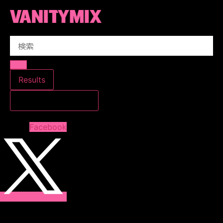
コ
ン
テ
Search
ン
...
ツ
に
ス
Results
キ
すべての結果を見る
ッ
プ
Facebook