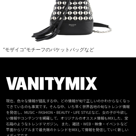
“モザイコ”モチーフのバケットバッグなど
現在、色々な情報が錯乱する中、どの情報が旬で正しいのかわからなくなっ
てきているのも事実です。そんな中、いち早く世界各地の旬なトレンド情報
を発信し、MUSIC・FASHION・BEAUTY・LIFE STYLEなど、女の子が今欲し
い情報やコンテンツを網羅して、オリジナルのオススメ情報もMIXした、宝
石箱のようなトレンドマガジン。 また、雑誌・WEB・映像・イベントなど
平面からリアルまで最先端のトレンドをMIXして情報を発信していく新しい
メディアです