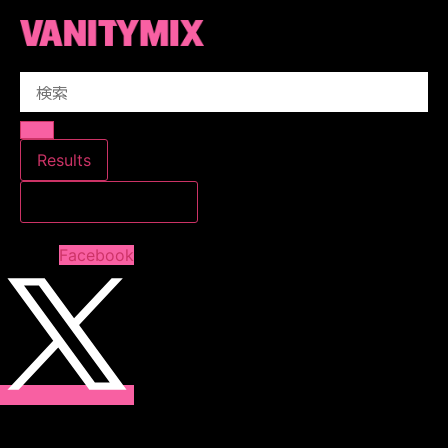
コ
ン
テ
Search
ン
...
ツ
に
ス
Results
キ
すべての結果を見る
ッ
プ
Facebook