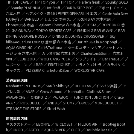
TIP TOP CAVE ／ TIP TOP you ／ TIP TOP ／ Harlem freak ／ Spunky GOLD
／ Spunky PLATINUM ／ Hot Staff ／ BAR WATER POT ／ アボットチョイス
六本木店 ／ ヘアメイク・着付け専門店 GEKKABIJIN 本店 ／ Cecile Aoki New
NANAy’s ／ BAR BLU ／ しょうがの香り。／ KRUN SIAM 六本木店 ／
Ebonye 六本木店 ／ Agleam Ebonye 六本木店 ／ FIESTA ／ ROPPONGI 香
和（KA GU WA) ／ TOKYO SPORTS CAFÉ ／ 焼酎DINIG BAR 虎の桜 ／ BAR
DINING KARAOKE ROSSO ／ DINING & LOUNGE CROSSOVER ／ Sky
hills&Aquarium Lounge 蒼の響 六本木店 ／ Bar 7th Ave.in Roppongi ／
AQUA GIARDINO ／ Café&Trattoria ／ ターボロ ディ マリア／フットマッサ
ージ 足庵 六本木店 ／ カラオケ館 六本木店 ／ Charleston&Son ／ 六本木
VIVI ／ CLUB ZOO ／ WOLFGANG PUCK ／ クラブライト ／ Bar FreeLe ／ プ
ロポーション ／ J-BAR ／ FIRST HOUSE ／ カラオケ パセラ ／ カラオケ シ
ダックス ／ PIZZERIA Charleston&Son ／ WORLDSTAR CAFE
渋谷周辺店舗
Manhattan RECORDs ／ SAM’s Shibuya ／ RECO FAN ／イシバシ楽器 ／ ア
パレル系 ／ ANAP ／ Grow Around ／ Manhattan Clothes&Shoes ／
AVALANCHE ／ ONSPOTZ ／ PAJABOO ／ FUNCTION JUNCTION ／ Cruce
ANAP ／ ROSEBULLET ／ AND A ／ STOMY ／FAMES ／ MOREBUDGET ／
STRANGE THE STORE ／ Street Wish
原宿周辺店舗
ネスタストアー ／ EBONYE ／ W CLOSET ／ MILLION AIR ／ Bootleg Boot
h／ JINGO ／ AGITO ／ AQUA SILVER ／ CHER ／ Doubble Dazzle ／