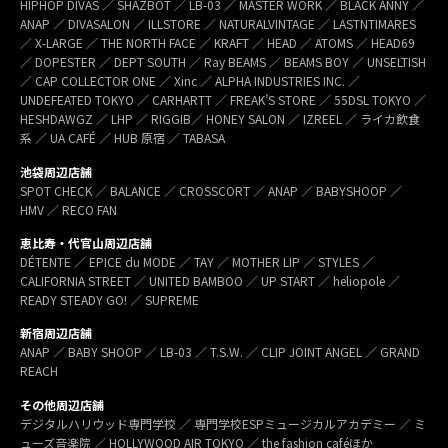
HIPHOP DIVAS ／ SHAZBOT ／ LB-03 ／ MASTER WORK ／ BLACK ANNY ／
ANAP ／ DIVASALON ／ ILLSTORE ／ NATURALVINTAGE ／ LASTNTIMARES
／ X-LARGE ／ THE NORTH FACE ／ KRAFT ／ HEAD ／ ATOMS ／ HEAD69
／ DOPESTER ／ DEPT SOUTH ／ Ray BEAMS ／ BEAMS BOY ／ UNSELTISH
／ CAP COLLECTOR ONE ／ Xinc ／ ALPHA INDUSTRIES INC. ／
UNDEFEATED TOKYO ／ CARHARTT ／ FREAK’S STORE ／ 55DSL TOKYO ／
HESHDAWGZ ／ LHP ／ RIGGIB／ HONEY SALON ／ IZREEL ／ ライカ飲食
系 ／ UA CAFÉ ／ HUB 原宿 ／ TABASA
池袋周辺店舗
SPOT CHECK ／ BALANCE ／ CROSSCORT ／ ANAP ／ BABYSHOOP ／
HMV ／ RECO FAN
恵比寿・代官山周辺店舗
DÉTENTE ／ EPICE du MODE ／ TAY ／ MOTHER LIP ／ STYLES ／
CALIFORNIA STREET ／ UNITED BAMBOO ／ UP START ／ heliopole ／
READY STEADY GO! ／ SUPREME
新宿周辺店舗
ANAP ／ BABY SHOOP ／ LB-03 ／ T.S.W. ／ CLIP JOINT ANGEL ／ GRAND
REACH
その他周辺店舗
デジタルハリウッド専門学校 ／ 専門学校ESPミュージカルアカデミー ／ ミ
ューズ音楽院 ／ HOLLYWOOD AIR TOKYO ／ the fashion caféほか