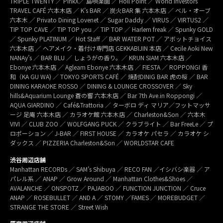
TRIPLE TWENTY ／ PinkX／ 島唄楽園 ／ Holl Point ／ World Investors
TRAVEL CAFÉ 六本木店 ／ K’s BAR ／ 炭火BAR 集 六本木店 ／ ベル・オーブ
六本木 ／ Privato Dining Lovenet ／ Sugar Daddy ／ VIRUS ／ VIRTUS2 ／
TIP TOP CAVE ／ TIP TOP you ／ TIP TOP ／ Harlem freak ／ Spunky GOLD
／ Spunky PLATINUM ／ Hot Staff ／ BAR WATER POT ／ アボットチョイス
六本木店 ／ ヘアメイク・着付け専門店 GEKKABIJIN 本店 ／ Cecile Aoki New
NANAy’s ／ BAR BLU ／ しょうがの香り。／ KRUN SIAM 六本木店 ／
Ebonye 六本木店 ／ Agleam Ebonye 六本木店 ／ FIESTA ／ ROPPONGI 香
和（KA GU WA) ／ TOKYO SPORTS CAFÉ ／ 焼酎DINIG BAR 虎の桜 ／ BAR
DINING KARAOKE ROSSO ／ DINING & LOUNGE CROSSOVER ／ Sky
hills&Aquarium Lounge 蒼の響 六本木店 ／ Bar 7th Ave.in Roppongi ／
AQUA GIARDINO ／ Café&Trattoria ／ ターボロ ディ マリア／フットマッサ
ージ 足庵 六本木店 ／ カラオケ館 六本木店 ／ Charleston&Son ／ 六本木
VIVI ／ CLUB ZOO ／ WOLFGANG PUCK ／ クラブライト ／ Bar FreeLe ／ プ
ロポーション ／ J-BAR ／ FIRST HOUSE ／ カラオケ パセラ ／ カラオケ シ
ダックス ／ PIZZERIA Charleston&Son ／ WORLDSTAR CAFE
渋谷周辺店舗
Manhattan RECORDs ／ SAM’s Shibuya ／ RECO FAN ／イシバシ楽器 ／ ア
パレル系 ／ ANAP ／ Grow Around ／ Manhattan Clothes&Shoes ／
AVALANCHE ／ ONSPOTZ ／ PAJABOO ／ FUNCTION JUNCTION ／ Cruce
ANAP ／ ROSEBULLET ／ AND A ／ STOMY ／FAMES ／ MOREBUDGET ／
STRANGE THE STORE ／ Street Wish