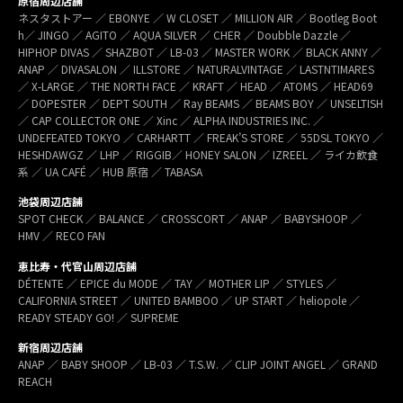
原宿周辺店舗
ネスタストアー ／ EBONYE ／ W CLOSET ／ MILLION AIR ／ Bootleg Boot
h／ JINGO ／ AGITO ／ AQUA SILVER ／ CHER ／ Doubble Dazzle ／
HIPHOP DIVAS ／ SHAZBOT ／ LB-03 ／ MASTER WORK ／ BLACK ANNY ／
ANAP ／ DIVASALON ／ ILLSTORE ／ NATURALVINTAGE ／ LASTNTIMARES
／ X-LARGE ／ THE NORTH FACE ／ KRAFT ／ HEAD ／ ATOMS ／ HEAD69
／ DOPESTER ／ DEPT SOUTH ／ Ray BEAMS ／ BEAMS BOY ／ UNSELTISH
／ CAP COLLECTOR ONE ／ Xinc ／ ALPHA INDUSTRIES INC. ／
UNDEFEATED TOKYO ／ CARHARTT ／ FREAK’S STORE ／ 55DSL TOKYO ／
HESHDAWGZ ／ LHP ／ RIGGIB／ HONEY SALON ／ IZREEL ／ ライカ飲食
系 ／ UA CAFÉ ／ HUB 原宿 ／ TABASA
池袋周辺店舗
SPOT CHECK ／ BALANCE ／ CROSSCORT ／ ANAP ／ BABYSHOOP ／
HMV ／ RECO FAN
恵比寿・代官山周辺店舗
DÉTENTE ／ EPICE du MODE ／ TAY ／ MOTHER LIP ／ STYLES ／
CALIFORNIA STREET ／ UNITED BAMBOO ／ UP START ／ heliopole ／
READY STEADY GO! ／ SUPREME
新宿周辺店舗
ANAP ／ BABY SHOOP ／ LB-03 ／ T.S.W. ／ CLIP JOINT ANGEL ／ GRAND
REACH