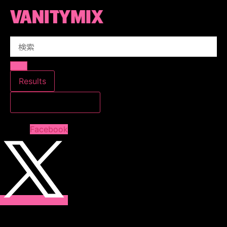
コ
ン
テ
Search
ン
...
ツ
に
ス
Results
キ
すべての結果を見る
ッ
プ
Facebook