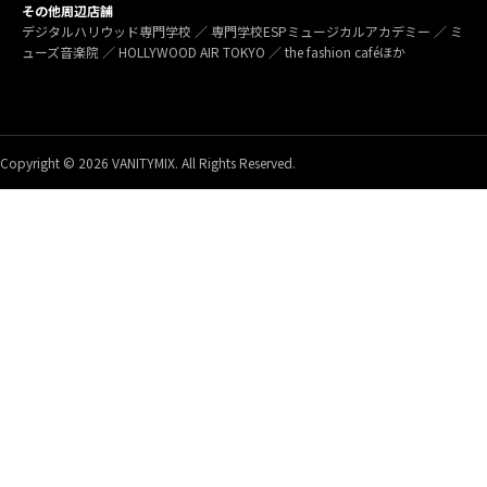
その他周辺店舗
デジタルハリウッド専門学校 ／ 専門学校ESPミュージカルアカデミー ／ ミ
ューズ音楽院 ／ HOLLYWOOD AIR TOKYO ／ the fashion caféほか
Copyright © 2026 VANITYMIX. All Rights Reserved.