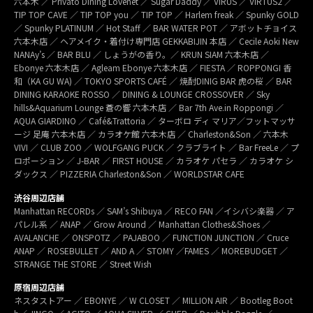
六本木 ／ Privato Dining Lovenet ／ Sugar Daddy ／ VIRUS ／ VIRTUS2 ／
TIP TOP CAVE ／ TIP TOP you ／ TIP TOP ／ Harlem freak ／ Spunky GOLD
／ Spunky PLATINUM ／ Hot Staff ／ BAR WATER POT ／ アボットチョイス
六本木店 ／ ヘアメイク・着付け専門店 GEKKABIJIN 本店 ／ Cecile Aoki New
NANAy’s ／ BAR BLU ／ しょうがの香り。／ KRUN SIAM 六本木店 ／
Ebonye 六本木店 ／ Agleam Ebonye 六本木店 ／ FIESTA ／ ROPPONGI 香
和（KA GU WA) ／ TOKYO SPORTS CAFÉ ／ 焼酎DINIG BAR 虎の桜 ／ BAR
DINING KARAOKE ROSSO ／ DINING & LOUNGE CROSSOVER ／ Sky
hills&Aquarium Lounge 蒼の響 六本木店 ／ Bar 7th Ave.in Roppongi ／
AQUA GIARDINO ／ Café&Trattoria ／ ターボロ ディ マリア／フットマッサ
ージ 足庵 六本木店 ／ カラオケ館 六本木店 ／ Charleston&Son ／ 六本木
VIVI ／ CLUB ZOO ／ WOLFGANG PUCK ／ クラブライト ／ Bar FreeLe ／ プ
ロポーション ／ J-BAR ／ FIRST HOUSE ／ カラオケ パセラ ／ カラオケ シ
ダックス ／ PIZZERIA Charleston&Son ／ WORLDSTAR CAFE
渋谷周辺店舗
Manhattan RECORDs ／ SAM’s Shibuya ／ RECO FAN ／イシバシ楽器 ／ ア
パレル系 ／ ANAP ／ Grow Around ／ Manhattan Clothes&Shoes ／
AVALANCHE ／ ONSPOTZ ／ PAJABOO ／ FUNCTION JUNCTION ／ Cruce
ANAP ／ ROSEBULLET ／ AND A ／ STOMY ／FAMES ／ MOREBUDGET ／
STRANGE THE STORE ／ Street Wish
原宿周辺店舗
ネスタストアー ／ EBONYE ／ W CLOSET ／ MILLION AIR ／ Bootleg Boot