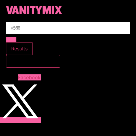
コ
ン
テ
Search
ン
...
ツ
に
ス
Results
キ
すべての結果を見る
ッ
プ
Facebook