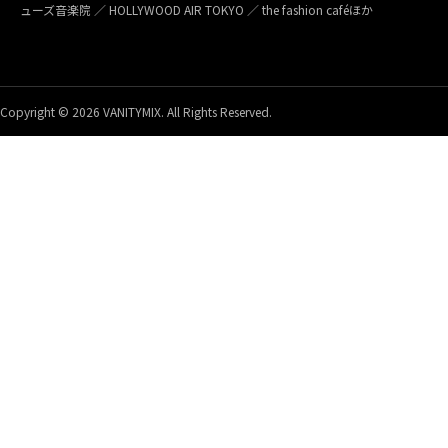
ューズ音楽院 ／ HOLLYWOOD AIR TOKYO ／ the fashion caféほか
Copyright © 2026 VANITYMIX. All Rights Reserved.