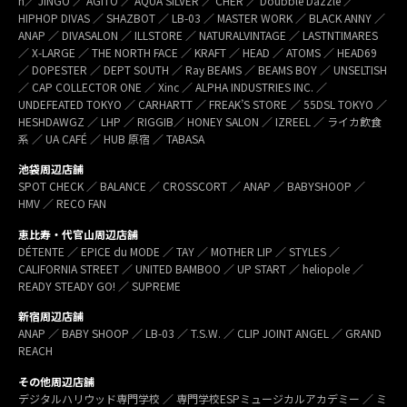
h／ JINGO ／ AGITO ／ AQUA SILVER ／ CHER ／ Doubble Dazzle ／
HIPHOP DIVAS ／ SHAZBOT ／ LB-03 ／ MASTER WORK ／ BLACK ANNY ／
ANAP ／ DIVASALON ／ ILLSTORE ／ NATURALVINTAGE ／ LASTNTIMARES
／ X-LARGE ／ THE NORTH FACE ／ KRAFT ／ HEAD ／ ATOMS ／ HEAD69
／ DOPESTER ／ DEPT SOUTH ／ Ray BEAMS ／ BEAMS BOY ／ UNSELTISH
／ CAP COLLECTOR ONE ／ Xinc ／ ALPHA INDUSTRIES INC. ／
UNDEFEATED TOKYO ／ CARHARTT ／ FREAK’S STORE ／ 55DSL TOKYO ／
HESHDAWGZ ／ LHP ／ RIGGIB／ HONEY SALON ／ IZREEL ／ ライカ飲食
系 ／ UA CAFÉ ／ HUB 原宿 ／ TABASA
池袋周辺店舗
SPOT CHECK ／ BALANCE ／ CROSSCORT ／ ANAP ／ BABYSHOOP ／
HMV ／ RECO FAN
恵比寿・代官山周辺店舗
DÉTENTE ／ EPICE du MODE ／ TAY ／ MOTHER LIP ／ STYLES ／
CALIFORNIA STREET ／ UNITED BAMBOO ／ UP START ／ heliopole ／
READY STEADY GO! ／ SUPREME
新宿周辺店舗
ANAP ／ BABY SHOOP ／ LB-03 ／ T.S.W. ／ CLIP JOINT ANGEL ／ GRAND
REACH
その他周辺店舗
デジタルハリウッド専門学校 ／ 専門学校ESPミュージカルアカデミー ／ ミ