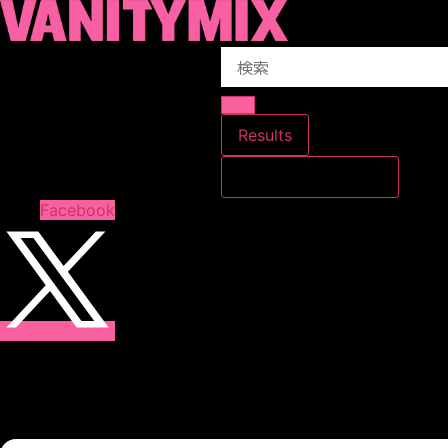
コ
ン
Search
テ
...
ン
ツ
に
Results
ス
すべての結果を見る
キ
ッ
Facebook
プ