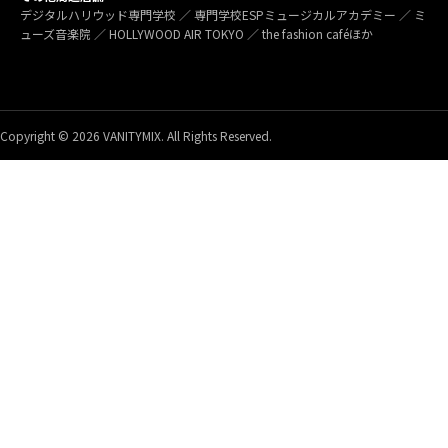
デジタルハリウッド専門学校 ／ 専門学校ESPミュージカルアカデミー ／ ミ
ューズ音楽院 ／ HOLLYWOOD AIR TOKYO ／ the fashion caféほか
Copyright © 2026 VANITYMIX. All Rights Reserved.