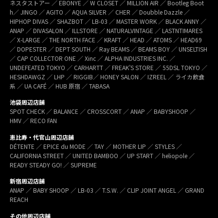
ネスタストアー ／ EBONYE ／ W CLOSET ／ MILLION AIR ／ Bootleg Boot
h／ JINGO ／ AGITO ／ AQUA SILVER ／ CHER ／ Doubble Dazzle ／
HIPHOP DIVAS ／ SHAZBOT ／ LB-03 ／ MASTER WORK ／ BLACK ANNY ／
ANAP ／ DIVASALON ／ ILLSTORE ／ NATURALVINTAGE ／ LASTNTIMARES
／ X-LARGE ／ THE NORTH FACE ／ KRAFT ／ HEAD ／ ATOMS ／ HEAD69
／ DOPESTER ／ DEPT SOUTH ／ Ray BEAMS ／ BEAMS BOY ／ UNSELTISH
／ CAP COLLECTOR ONE ／ Xinc ／ ALPHA INDUSTRIES INC. ／
UNDEFEATED TOKYO ／ CARHARTT ／ FREAK’S STORE ／ 55DSL TOKYO ／
HESHDAWGZ ／ LHP ／ RIGGIB／ HONEY SALON ／ IZREEL ／ ライカ飲食
系 ／ UA CAFÉ ／ HUB 原宿 ／ TABASA
池袋周辺店舗
SPOT CHECK ／ BALANCE ／ CROSSCORT ／ ANAP ／ BABYSHOOP ／
HMV ／ RECO FAN
恵比寿・代官山周辺店舗
DÉTENTE ／ EPICE du MODE ／ TAY ／ MOTHER LIP ／ STYLES ／
CALIFORNIA STREET ／ UNITED BAMBOO ／ UP START ／ heliopole ／
READY STEADY GO! ／ SUPREME
新宿周辺店舗
ANAP ／ BABY SHOOP ／ LB-03 ／ T.S.W. ／ CLIP JOINT ANGEL ／ GRAND
REACH
その他周辺店舗