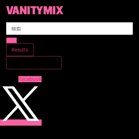
コ
ン
テ
Search
ン
...
ツ
に
ス
Results
キ
すべての結果を見る
ッ
プ
Facebook