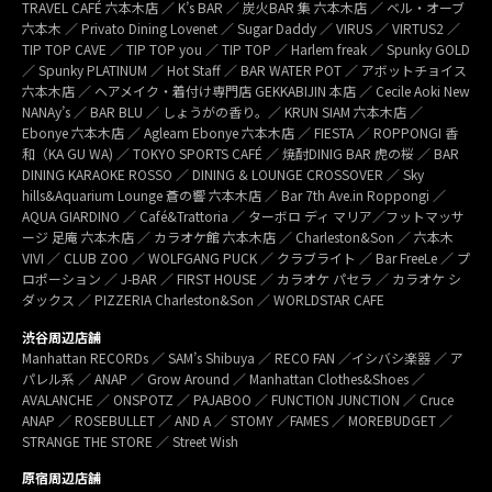
TRAVEL CAFÉ 六本木店 ／ K’s BAR ／ 炭火BAR 集 六本木店 ／ ベル・オーブ
六本木 ／ Privato Dining Lovenet ／ Sugar Daddy ／ VIRUS ／ VIRTUS2 ／
TIP TOP CAVE ／ TIP TOP you ／ TIP TOP ／ Harlem freak ／ Spunky GOLD
／ Spunky PLATINUM ／ Hot Staff ／ BAR WATER POT ／ アボットチョイス
六本木店 ／ ヘアメイク・着付け専門店 GEKKABIJIN 本店 ／ Cecile Aoki New
NANAy’s ／ BAR BLU ／ しょうがの香り。／ KRUN SIAM 六本木店 ／
Ebonye 六本木店 ／ Agleam Ebonye 六本木店 ／ FIESTA ／ ROPPONGI 香
和（KA GU WA) ／ TOKYO SPORTS CAFÉ ／ 焼酎DINIG BAR 虎の桜 ／ BAR
DINING KARAOKE ROSSO ／ DINING & LOUNGE CROSSOVER ／ Sky
hills&Aquarium Lounge 蒼の響 六本木店 ／ Bar 7th Ave.in Roppongi ／
AQUA GIARDINO ／ Café&Trattoria ／ ターボロ ディ マリア／フットマッサ
ージ 足庵 六本木店 ／ カラオケ館 六本木店 ／ Charleston&Son ／ 六本木
VIVI ／ CLUB ZOO ／ WOLFGANG PUCK ／ クラブライト ／ Bar FreeLe ／ プ
ロポーション ／ J-BAR ／ FIRST HOUSE ／ カラオケ パセラ ／ カラオケ シ
ダックス ／ PIZZERIA Charleston&Son ／ WORLDSTAR CAFE
渋谷周辺店舗
Manhattan RECORDs ／ SAM’s Shibuya ／ RECO FAN ／イシバシ楽器 ／ ア
パレル系 ／ ANAP ／ Grow Around ／ Manhattan Clothes&Shoes ／
AVALANCHE ／ ONSPOTZ ／ PAJABOO ／ FUNCTION JUNCTION ／ Cruce
ANAP ／ ROSEBULLET ／ AND A ／ STOMY ／FAMES ／ MOREBUDGET ／
STRANGE THE STORE ／ Street Wish
原宿周辺店舗