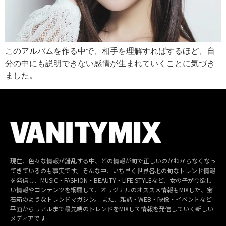
このアルバムを作る中で、相手を理解すればするほど、自
分の中にも説明できない感情が生まれていくことに気づき
ました。
現在、色々な情報が錯乱する中、どの情報が旬で正しいのかわからなくなっ
てきているのも事実です。そんな中、いち早く世界各地の旬なトレンド情報
を発信し、MUSIC・FASHION・BEAUTY・LIFE STYLEなど、女の子が今欲し
い情報やコンテンツを網羅して、オリジナルのオススメ情報もMIXした、宝
石箱のようなトレンドマガジン。 また、雑誌・WEB・映像・イベントなど
平面からリアルまで最先端のトレンドをMIXして情報を発信していく新しい
メディアです