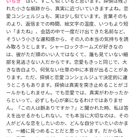
いちき
はい、すごく似ていると思います。探偵は残さ
れた小さな痕跡から、真実に近づいていきますよね。恋
愛コンシェルジュも、実は少し似ています。言葉そのも
のより、返信までの時間、絵文字の温度、いつもより短
い「またね」、会話の中で一度だけ出てきた名前など、
そういう小さな違和感から、その人の本当の気持ちを読
み取ろうとします。シャーロックホームズが好きなの
は、彼がただ頭のいい人ではなくて、誰も見ていない細
部を見逃さない人だからです。恋愛もきっと同じで、大
きな告白より、何気ない仕草の中に本音が出ることがあ
ります。ただ、探偵と恋愛コンシェルジュで決定的に違
うところもあります。探偵は真実を突き止めることがゴ
ールかもしれません。でも恋愛では、真実がわかったか
らといって、必ずしも心が楽になるわけではありませ
ん。「この人は脈ありですか？」と聞かれた時、私は答
えを出せるかもしれない。でも本当に大切なのは、その
人がどんな恋をしたいのか、どんな自分でいたいのかま
で、一緒に見つめることだと思っています。だから私