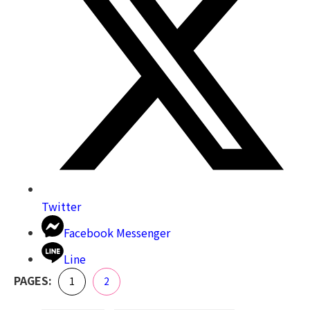
Twitter
Facebook Messenger
Line
,
PAGES:
Page
Page
1
2