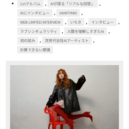
,
,
1stアルバム
AIが語る「リアルな回答」
,
,
AIにインタビュー
VANITYMIX
,
,
,
WEB LIMITED INTERVIEW
いちき
インタビュー
,
,
ラブシンギュラリティ
人間を理解しすぎたAI
,
,
初の試み
次世代女性AIアーティスト
計算できない感情