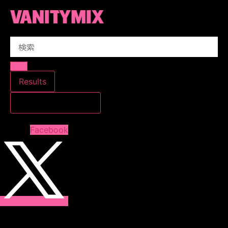
コ
ン
テ
Search
ン
...
ツ
に
ス
Results
キ
すべての結果を見る
ッ
プ
Facebook