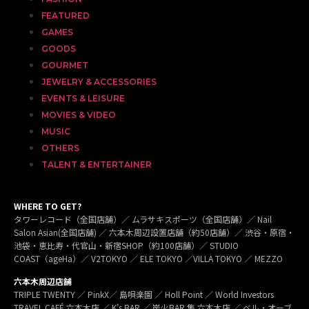
FEATURED
GAMES
GOODS
GOURMET
JEWELRY & ACCESSORIES
EVENTS & LEISURE
MOVIES & VIDEO
MUSIC
OTHERS
TALENT & ENTERTAINER
WHERE TO GET?
タワーレコード（全国店舗）／ ムラサキスポーツ（全国店舗）／ Nail
Salon Asian(全国店舗) ／ 六本木周辺設置店舗（約50店舗）／ 渋谷・原宿・
池袋・恵比寿・代官山・新宿SHOP（約100店舗）／ STUDIO
COAST（ageHa）／ V2TOKYO ／ ELE TOKYO ／VILLA TOKYO ／ MEZZO
六本木周辺店舗
TRIPLE TWENTY ／ PinkX／ 島唄楽園 ／ Holl Point ／ World Investors
TRAVEL CAFÉ 六本木店 ／ K’s BAR ／ 炭火BAR 集 六本木店 ／ ベル・オーブ