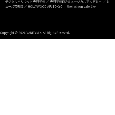
デジタルハリウッド専門学校 ／ 専門学校ESPミュージカルアカデミー ／ ミ
ューズ音楽院 ／ HOLLYWOOD AIR TOKYO ／ the fashion caféほか
Copyright © 2026 VANITYMIX. All Rights Reserved.