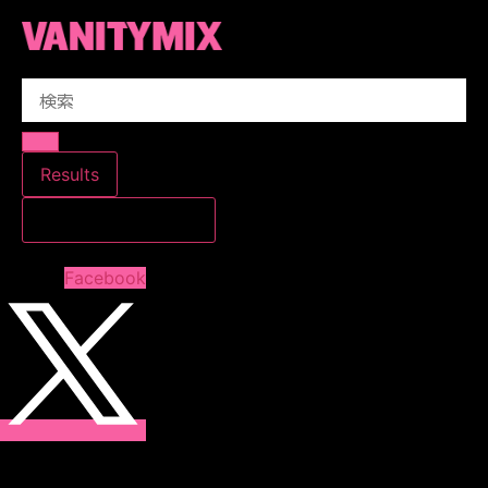
コ
ン
テ
Search
ン
...
ツ
に
ス
Results
キ
すべての結果を見る
ッ
プ
Facebook