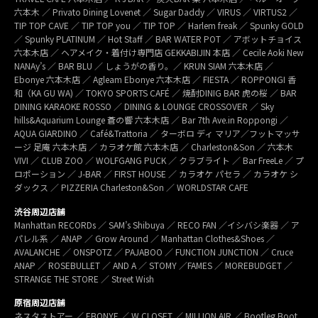
六本木 ／ Privato Dining Lovenet ／ Sugar Daddy ／ VIRUS ／ VIRTUS2 ／
TIP TOP CAVE ／ TIP TOP you ／ TIP TOP ／ Harlem freak ／ Spunky GOLD
／ Spunky PLATINUM ／ Hot Staff ／ BAR WATER POT ／ アボットチョイス
六本木店 ／ ヘアメイク・着付け専門店 GEKKABIJIN 本店 ／ Cecile Aoki New
NANAy’s ／ BAR BLU ／ しょうがの香り。／ KRUN SIAM 六本木店 ／
Ebonye 六本木店 ／ Agleam Ebonye 六本木店 ／ FIESTA ／ ROPPONGI 香
和（KA GU WA) ／ TOKYO SPORTS CAFÉ ／ 焼酎DINIG BAR 虎の桜 ／ BAR
DINING KARAOKE ROSSO ／ DINING & LOUNGE CROSSOVER ／ Sky
hills&Aquarium Lounge 蒼の響 六本木店 ／ Bar 7th Ave.in Roppongi ／
AQUA GIARDINO ／ Café&Trattoria ／ ターボロ ディ マリア／フットマッサ
ージ 足庵 六本木店 ／ カラオケ館 六本木店 ／ Charleston&Son ／ 六本木
VIVI ／ CLUB ZOO ／ WOLFGANG PUCK ／ クラブライト ／ Bar FreeLe ／ プ
ロポーション ／ J-BAR ／ FIRST HOUSE ／ カラオケ パセラ ／ カラオケ シ
ダックス ／ PIZZERIA Charleston&Son ／ WORLDSTAR CAFE
渋谷周辺店舗
Manhattan RECORDs ／ SAM’s Shibuya ／ RECO FAN ／イシバシ楽器 ／ ア
パレル系 ／ ANAP ／ Grow Around ／ Manhattan Clothes&Shoes ／
AVALANCHE ／ ONSPOTZ ／ PAJABOO ／ FUNCTION JUNCTION ／ Cruce
ANAP ／ ROSEBULLET ／ AND A ／ STOMY ／FAMES ／ MOREBUDGET ／
STRANGE THE STORE ／ Street Wish
原宿周辺店舗
ネスタストアー ／ EBONYE ／ W CLOSET ／ MILLION AIR ／ Bootleg Boot