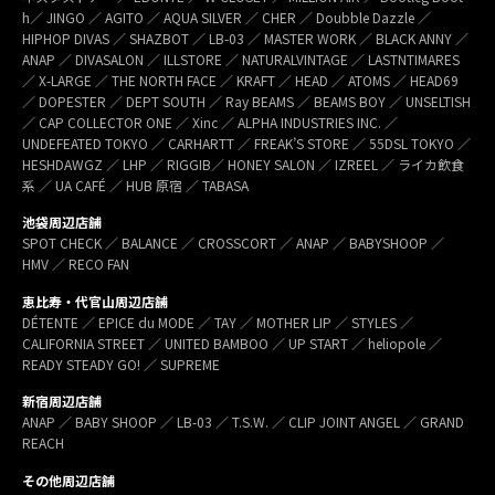
h／ JINGO ／ AGITO ／ AQUA SILVER ／ CHER ／ Doubble Dazzle ／
HIPHOP DIVAS ／ SHAZBOT ／ LB-03 ／ MASTER WORK ／ BLACK ANNY ／
ANAP ／ DIVASALON ／ ILLSTORE ／ NATURALVINTAGE ／ LASTNTIMARES
／ X-LARGE ／ THE NORTH FACE ／ KRAFT ／ HEAD ／ ATOMS ／ HEAD69
／ DOPESTER ／ DEPT SOUTH ／ Ray BEAMS ／ BEAMS BOY ／ UNSELTISH
／ CAP COLLECTOR ONE ／ Xinc ／ ALPHA INDUSTRIES INC. ／
UNDEFEATED TOKYO ／ CARHARTT ／ FREAK’S STORE ／ 55DSL TOKYO ／
HESHDAWGZ ／ LHP ／ RIGGIB／ HONEY SALON ／ IZREEL ／ ライカ飲食
系 ／ UA CAFÉ ／ HUB 原宿 ／ TABASA
池袋周辺店舗
SPOT CHECK ／ BALANCE ／ CROSSCORT ／ ANAP ／ BABYSHOOP ／
HMV ／ RECO FAN
恵比寿・代官山周辺店舗
DÉTENTE ／ EPICE du MODE ／ TAY ／ MOTHER LIP ／ STYLES ／
CALIFORNIA STREET ／ UNITED BAMBOO ／ UP START ／ heliopole ／
READY STEADY GO! ／ SUPREME
新宿周辺店舗
ANAP ／ BABY SHOOP ／ LB-03 ／ T.S.W. ／ CLIP JOINT ANGEL ／ GRAND
REACH
その他周辺店舗