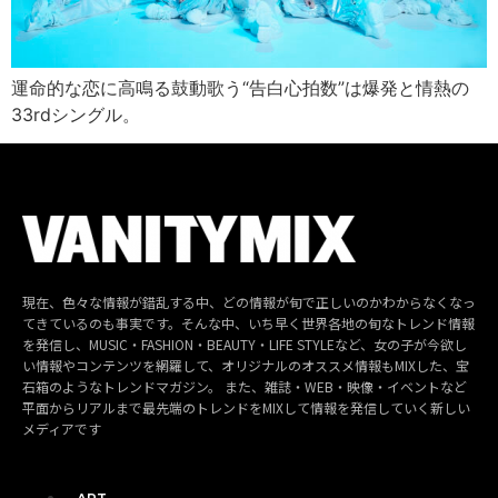
運命的な恋に高鳴る鼓動歌う“告白心拍数”は爆発と情熱の
33rdシングル。
現在、色々な情報が錯乱する中、どの情報が旬で正しいのかわからなくなっ
てきているのも事実です。そんな中、いち早く世界各地の旬なトレンド情報
を発信し、MUSIC・FASHION・BEAUTY・LIFE STYLEなど、女の子が今欲し
い情報やコンテンツを網羅して、オリジナルのオススメ情報もMIXした、宝
石箱のようなトレンドマガジン。 また、雑誌・WEB・映像・イベントなど
平面からリアルまで最先端のトレンドをMIXして情報を発信していく新しい
メディアです