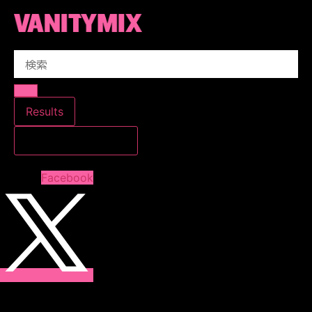
コ
ン
テ
Search
ン
...
ツ
に
ス
Results
キ
すべての結果を見る
ッ
プ
Facebook