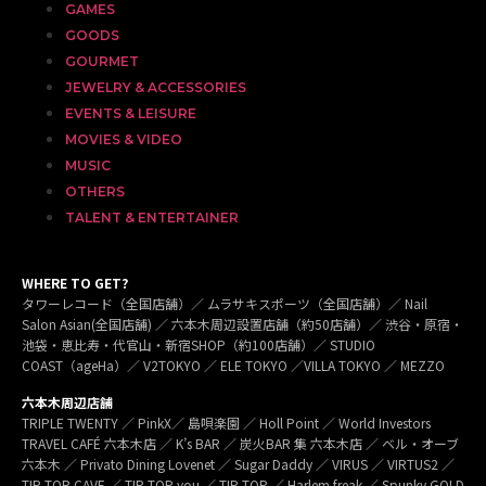
GAMES
GOODS
GOURMET
JEWELRY & ACCESSORIES
EVENTS & LEISURE
MOVIES & VIDEO
MUSIC
OTHERS
TALENT & ENTERTAINER
WHERE TO GET?
タワーレコード（全国店舗）／ ムラサキスポーツ（全国店舗）／ Nail
Salon Asian(全国店舗) ／ 六本木周辺設置店舗（約50店舗）／ 渋谷・原宿・
池袋・恵比寿・代官山・新宿SHOP（約100店舗）／ STUDIO
COAST（ageHa）／ V2TOKYO ／ ELE TOKYO ／VILLA TOKYO ／ MEZZO
六本木周辺店舗
TRIPLE TWENTY ／ PinkX／ 島唄楽園 ／ Holl Point ／ World Investors
TRAVEL CAFÉ 六本木店 ／ K’s BAR ／ 炭火BAR 集 六本木店 ／ ベル・オーブ
六本木 ／ Privato Dining Lovenet ／ Sugar Daddy ／ VIRUS ／ VIRTUS2 ／
TIP TOP CAVE ／ TIP TOP you ／ TIP TOP ／ Harlem freak ／ Spunky GOLD