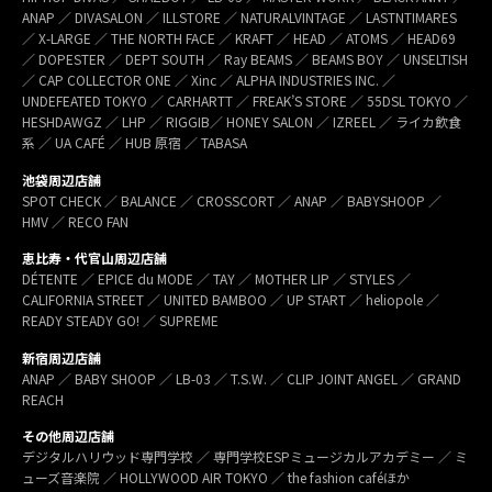
ANAP ／ DIVASALON ／ ILLSTORE ／ NATURALVINTAGE ／ LASTNTIMARES
／ X-LARGE ／ THE NORTH FACE ／ KRAFT ／ HEAD ／ ATOMS ／ HEAD69
／ DOPESTER ／ DEPT SOUTH ／ Ray BEAMS ／ BEAMS BOY ／ UNSELTISH
／ CAP COLLECTOR ONE ／ Xinc ／ ALPHA INDUSTRIES INC. ／
UNDEFEATED TOKYO ／ CARHARTT ／ FREAK’S STORE ／ 55DSL TOKYO ／
HESHDAWGZ ／ LHP ／ RIGGIB／ HONEY SALON ／ IZREEL ／ ライカ飲食
系 ／ UA CAFÉ ／ HUB 原宿 ／ TABASA
池袋周辺店舗
SPOT CHECK ／ BALANCE ／ CROSSCORT ／ ANAP ／ BABYSHOOP ／
HMV ／ RECO FAN
恵比寿・代官山周辺店舗
DÉTENTE ／ EPICE du MODE ／ TAY ／ MOTHER LIP ／ STYLES ／
CALIFORNIA STREET ／ UNITED BAMBOO ／ UP START ／ heliopole ／
READY STEADY GO! ／ SUPREME
新宿周辺店舗
ANAP ／ BABY SHOOP ／ LB-03 ／ T.S.W. ／ CLIP JOINT ANGEL ／ GRAND
REACH
その他周辺店舗
デジタルハリウッド専門学校 ／ 専門学校ESPミュージカルアカデミー ／ ミ
ューズ音楽院 ／ HOLLYWOOD AIR TOKYO ／ the fashion caféほか