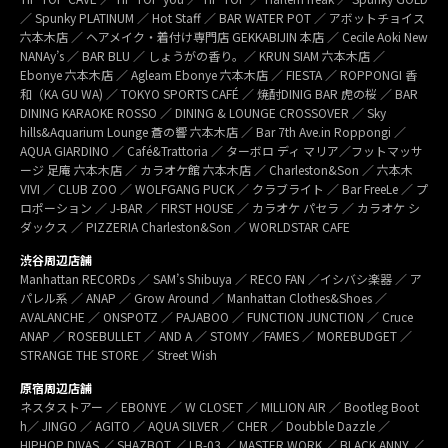
／ Spunky PLATINUM ／ Hot Staff ／ BAR WATER POT ／ アボットチョイス
六本木店 ／ ヘアメイク・着付け専門店 GEKKABIJIN 本店 ／ Cecile Aoki New
NANAy’s ／ BAR BLU ／ しょうがの香り。／ KRUN SIAM 六本木店 ／
Ebonye 六本木店 ／ Agleam Ebonye 六本木店 ／ FIESTA ／ ROPPONGI 香
和（KA GU WA) ／ TOKYO SPORTS CAFÉ ／ 焼酎DINIG BAR 虎の桜 ／ BAR
DINING KARAOKE ROSSO ／ DINING & LOUNGE CROSSOVER ／ Sky
hills&Aquarium Lounge 蒼の響 六本木店 ／ Bar 7th Ave.in Roppongi ／
AQUA GIARDINO ／ Café&Trattoria ／ ターボロ ディ マリア／フットマッサ
ージ 足庵 六本木店 ／ カラオケ館 六本木店 ／ Charleston&Son ／ 六本木
VIVI ／ CLUB ZOO ／ WOLFGANG PUCK ／ クラブライト ／ Bar FreeLe ／ プ
ロポーション ／ J-BAR ／ FIRST HOUSE ／ カラオケ パセラ ／ カラオケ シ
ダックス ／ PIZZERIA Charleston&Son ／ WORLDSTAR CAFE
渋谷周辺店舗
Manhattan RECORDs ／ SAM’s Shibuya ／ RECO FAN ／イシバシ楽器 ／ ア
パレル系 ／ ANAP ／ Grow Around ／ Manhattan Clothes&Shoes ／
AVALANCHE ／ ONSPOTZ ／ PAJABOO ／ FUNCTION JUNCTION ／ Cruce
ANAP ／ ROSEBULLET ／ AND A ／ STOMY ／FAMES ／ MOREBUDGET ／
STRANGE THE STORE ／ Street Wish
原宿周辺店舗
ネスタストアー ／ EBONYE ／ W CLOSET ／ MILLION AIR ／ Bootleg Boot
h／ JINGO ／ AGITO ／ AQUA SILVER ／ CHER ／ Doubble Dazzle ／
HIPHOP DIVAS ／ SHAZBOT ／ LB-03 ／ MASTER WORK ／ BLACK ANNY ／