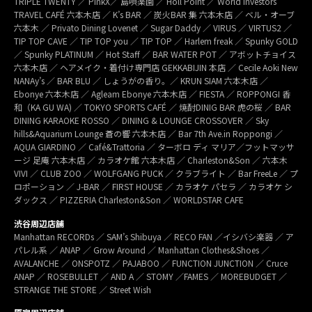
TRIPLE TWENTY ／ PinkX／ 島唄楽園 ／ Holl Point ／ World Investors
TRAVEL CAFÉ 六本木店 ／ K’s BAR ／ 炭火BAR 集 六本木店 ／ ベル・オーブ
六本木 ／ Privato Dining Lovenet ／ Sugar Daddy ／ VIRUS ／ VIRTUS2 ／
TIP TOP CAVE ／ TIP TOP you ／ TIP TOP ／ Harlem freak ／ Spunky GOLD
／ Spunky PLATINUM ／ Hot Staff ／ BAR WATER POT ／ アボットチョイス
六本木店 ／ ヘアメイク・着付け専門店 GEKKABIJIN 本店 ／ Cecile Aoki New
NANAy’s ／ BAR BLU ／ しょうがの香り。／ KRUN SIAM 六本木店 ／
Ebonye 六本木店 ／ Agleam Ebonye 六本木店 ／ FIESTA ／ ROPPONGI 香
和（KA GU WA) ／ TOKYO SPORTS CAFÉ ／ 焼酎DINIG BAR 虎の桜 ／ BAR
DINING KARAOKE ROSSO ／ DINING & LOUNGE CROSSOVER ／ Sky
hills&Aquarium Lounge 蒼の響 六本木店 ／ Bar 7th Ave.in Roppongi ／
AQUA GIARDINO ／ Café&Trattoria ／ ターボロ ディ マリア／フットマッサ
ージ 足庵 六本木店 ／ カラオケ館 六本木店 ／ Charleston&Son ／ 六本木
VIVI ／ CLUB ZOO ／ WOLFGANG PUCK ／ クラブライト ／ Bar FreeLe ／ プ
ロポーション ／ J-BAR ／ FIRST HOUSE ／ カラオケ パセラ ／ カラオケ シ
ダックス ／ PIZZERIA Charleston&Son ／ WORLDSTAR CAFE
渋谷周辺店舗
Manhattan RECORDs ／ SAM’s Shibuya ／ RECO FAN ／イシバシ楽器 ／ ア
パレル系 ／ ANAP ／ Grow Around ／ Manhattan Clothes&Shoes ／
AVALANCHE ／ ONSPOTZ ／ PAJABOO ／ FUNCTION JUNCTION ／ Cruce
ANAP ／ ROSEBULLET ／ AND A ／ STOMY ／FAMES ／ MOREBUDGET ／
STRANGE THE STORE ／ Street Wish