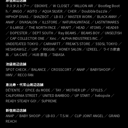
原宿周辺店舗
ネスタストアー ／ EBONYE ／ W CLOSET ／ MILLION AIR ／ Bootleg Boot
h／ JINGO ／ AGITO ／ AQUA SILVER ／ CHER ／ Doubble Dazzle ／
HIPHOP DIVAS ／ SHAZBOT ／ LB-03 ／ MASTER WORK ／ BLACK ANNY ／
ANAP ／ DIVASALON ／ ILLSTORE ／ NATURALVINTAGE ／ LASTNTIMARES
／ X-LARGE ／ THE NORTH FACE ／ KRAFT ／ HEAD ／ ATOMS ／ HEAD69
／ DOPESTER ／ DEPT SOUTH ／ Ray BEAMS ／ BEAMS BOY ／ UNSELTISH
／ CAP COLLECTOR ONE ／ Xinc ／ ALPHA INDUSTRIES INC. ／
UNDEFEATED TOKYO ／ CARHARTT ／ FREAK’S STORE ／ 55DSL TOKYO ／
HESHDAWGZ ／ LHP ／ RIGGIB／ HONEY SALON ／ IZREEL ／ ライカ飲食
系 ／ UA CAFÉ ／ HUB 原宿 ／ TABASA
池袋周辺店舗
SPOT CHECK ／ BALANCE ／ CROSSCORT ／ ANAP ／ BABYSHOOP ／
HMV ／ RECO FAN
恵比寿・代官山周辺店舗
DÉTENTE ／ EPICE du MODE ／ TAY ／ MOTHER LIP ／ STYLES ／
CALIFORNIA STREET ／ UNITED BAMBOO ／ UP START ／ heliopole ／
READY STEADY GO! ／ SUPREME
新宿周辺店舗
ANAP ／ BABY SHOOP ／ LB-03 ／ T.S.W. ／ CLIP JOINT ANGEL ／ GRAND
REACH