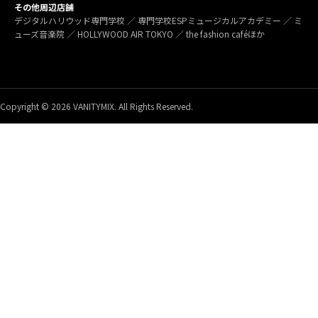
その他周辺店舗
デジタルハリウッド専門学校 ／ 専門学校ESPミュージカルアカデミー ／ ミ
ューズ音楽院 ／ HOLLYWOOD AIR TOKYO ／ the fashion caféほか
Copyright © 2026 VANITYMIX. All Rights Reserved.