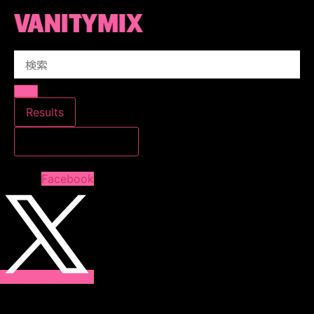
コ
ン
テ
Search
ン
...
ツ
に
ス
Results
キ
すべての結果を見る
ッ
プ
Facebook