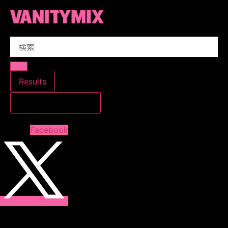
コ
ン
テ
Search
ン
...
ツ
に
ス
Results
キ
すべての結果を見る
ッ
プ
Facebook