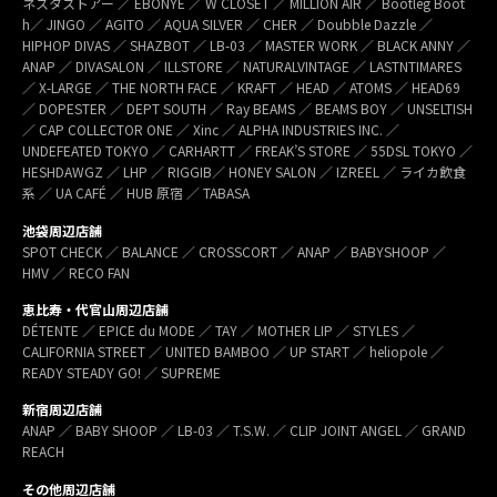
ネスタストアー ／ EBONYE ／ W CLOSET ／ MILLION AIR ／ Bootleg Boot
h／ JINGO ／ AGITO ／ AQUA SILVER ／ CHER ／ Doubble Dazzle ／
HIPHOP DIVAS ／ SHAZBOT ／ LB-03 ／ MASTER WORK ／ BLACK ANNY ／
ANAP ／ DIVASALON ／ ILLSTORE ／ NATURALVINTAGE ／ LASTNTIMARES
／ X-LARGE ／ THE NORTH FACE ／ KRAFT ／ HEAD ／ ATOMS ／ HEAD69
／ DOPESTER ／ DEPT SOUTH ／ Ray BEAMS ／ BEAMS BOY ／ UNSELTISH
／ CAP COLLECTOR ONE ／ Xinc ／ ALPHA INDUSTRIES INC. ／
UNDEFEATED TOKYO ／ CARHARTT ／ FREAK’S STORE ／ 55DSL TOKYO ／
HESHDAWGZ ／ LHP ／ RIGGIB／ HONEY SALON ／ IZREEL ／ ライカ飲食
系 ／ UA CAFÉ ／ HUB 原宿 ／ TABASA
池袋周辺店舗
SPOT CHECK ／ BALANCE ／ CROSSCORT ／ ANAP ／ BABYSHOOP ／
HMV ／ RECO FAN
恵比寿・代官山周辺店舗
DÉTENTE ／ EPICE du MODE ／ TAY ／ MOTHER LIP ／ STYLES ／
CALIFORNIA STREET ／ UNITED BAMBOO ／ UP START ／ heliopole ／
READY STEADY GO! ／ SUPREME
新宿周辺店舗
ANAP ／ BABY SHOOP ／ LB-03 ／ T.S.W. ／ CLIP JOINT ANGEL ／ GRAND
REACH
その他周辺店舗