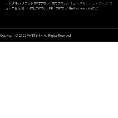
デジタルハリウッド専門学校 ／ 専門学校ESPミュージカルアカデミー ／ ミ
ューズ音楽院 ／ HOLLYWOOD AIR TOKYO ／ the fashion caféほか
Copyright © 2026 VANITYMIX. All Rights Reserved.