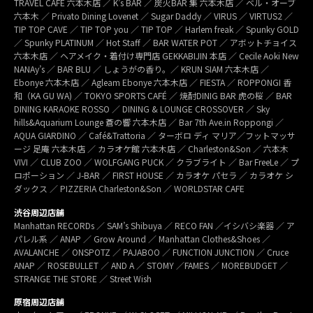
TRAVEL CAFÉ 六本木店 ／ K’s BAR ／ 炭火BAR 集 六本木店 ／ ベル・オーブ
六本木 ／ Privato Dining Lovenet ／ Sugar Daddy ／ VIRUS ／ VIRTUS2 ／
TIP TOP CAVE ／ TIP TOP you ／ TIP TOP ／ Harlem freak ／ Spunky GOLD
／ Spunky PLATINUM ／ Hot Staff ／ BAR WATER POT ／ アボットチョイス
六本木店 ／ ヘアメイク・着付け専門店 GEKKABIJIN 本店 ／ Cecile Aoki New
NANAy’s ／ BAR BLU ／ しょうがの香り。／ KRUN SIAM 六本木店 ／
Ebonye 六本木店 ／ Agleam Ebonye 六本木店 ／ FIESTA ／ ROPPONGI 香
和（KA GU WA) ／ TOKYO SPORTS CAFÉ ／ 焼酎DINIG BAR 虎の桜 ／ BAR
DINING KARAOKE ROSSO ／ DINING & LOUNGE CROSSOVER ／ Sky
hills&Aquarium Lounge 蒼の響 六本木店 ／ Bar 7th Ave.in Roppongi ／
AQUA GIARDINO ／ Café&Trattoria ／ ターボロ ディ マリア／フットマッサ
ージ 足庵 六本木店 ／ カラオケ館 六本木店 ／ Charleston&Son ／ 六本木
VIVI ／ CLUB ZOO ／ WOLFGANG PUCK ／ クラブライト ／ Bar FreeLe ／ プ
ロポーション ／ J-BAR ／ FIRST HOUSE ／ カラオケ パセラ ／ カラオケ シ
ダックス ／ PIZZERIA Charleston&Son ／ WORLDSTAR CAFE
渋谷周辺店舗
Manhattan RECORDs ／ SAM’s Shibuya ／ RECO FAN ／イシバシ楽器 ／ ア
パレル系 ／ ANAP ／ Grow Around ／ Manhattan Clothes&Shoes ／
AVALANCHE ／ ONSPOTZ ／ PAJABOO ／ FUNCTION JUNCTION ／ Cruce
ANAP ／ ROSEBULLET ／ AND A ／ STOMY ／FAMES ／ MOREBUDGET ／
STRANGE THE STORE ／ Street Wish
原宿周辺店舗