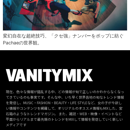
変幻自在な超絶技巧、「クセ強」ナンバーをポップに紡ぐ
Pachaeの世界観。
現在、色々な情報が錯乱する中、どの情報が旬で正しいのかわからなくなっ
てきているのも事実です。そんな中、いち早く世界各地の旬なトレンド情報
を発信し、MUSIC・FASHION・BEAUTY・LIFE STYLEなど、女の子が今欲し
い情報やコンテンツを網羅して、オリジナルのオススメ情報もMIXした、宝
石箱のようなトレンドマガジン。 また、雑誌・WEB・映像・イベントなど
平面からリアルまで最先端のトレンドをMIXして情報を発信していく新しい
メディアです