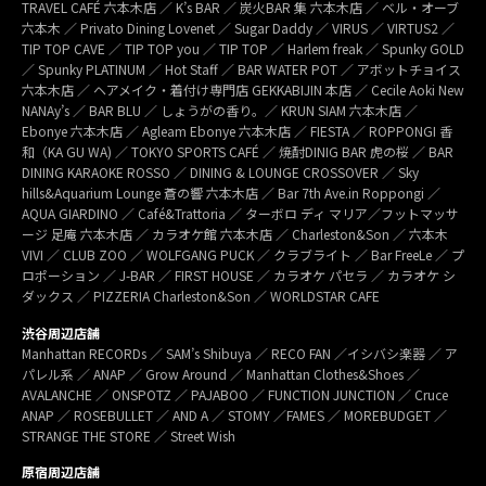
TRAVEL CAFÉ 六本木店 ／ K’s BAR ／ 炭火BAR 集 六本木店 ／ ベル・オーブ
六本木 ／ Privato Dining Lovenet ／ Sugar Daddy ／ VIRUS ／ VIRTUS2 ／
TIP TOP CAVE ／ TIP TOP you ／ TIP TOP ／ Harlem freak ／ Spunky GOLD
／ Spunky PLATINUM ／ Hot Staff ／ BAR WATER POT ／ アボットチョイス
六本木店 ／ ヘアメイク・着付け専門店 GEKKABIJIN 本店 ／ Cecile Aoki New
NANAy’s ／ BAR BLU ／ しょうがの香り。／ KRUN SIAM 六本木店 ／
Ebonye 六本木店 ／ Agleam Ebonye 六本木店 ／ FIESTA ／ ROPPONGI 香
和（KA GU WA) ／ TOKYO SPORTS CAFÉ ／ 焼酎DINIG BAR 虎の桜 ／ BAR
DINING KARAOKE ROSSO ／ DINING & LOUNGE CROSSOVER ／ Sky
hills&Aquarium Lounge 蒼の響 六本木店 ／ Bar 7th Ave.in Roppongi ／
AQUA GIARDINO ／ Café&Trattoria ／ ターボロ ディ マリア／フットマッサ
ージ 足庵 六本木店 ／ カラオケ館 六本木店 ／ Charleston&Son ／ 六本木
VIVI ／ CLUB ZOO ／ WOLFGANG PUCK ／ クラブライト ／ Bar FreeLe ／ プ
ロポーション ／ J-BAR ／ FIRST HOUSE ／ カラオケ パセラ ／ カラオケ シ
ダックス ／ PIZZERIA Charleston&Son ／ WORLDSTAR CAFE
渋谷周辺店舗
Manhattan RECORDs ／ SAM’s Shibuya ／ RECO FAN ／イシバシ楽器 ／ ア
パレル系 ／ ANAP ／ Grow Around ／ Manhattan Clothes&Shoes ／
AVALANCHE ／ ONSPOTZ ／ PAJABOO ／ FUNCTION JUNCTION ／ Cruce
ANAP ／ ROSEBULLET ／ AND A ／ STOMY ／FAMES ／ MOREBUDGET ／
STRANGE THE STORE ／ Street Wish
原宿周辺店舗