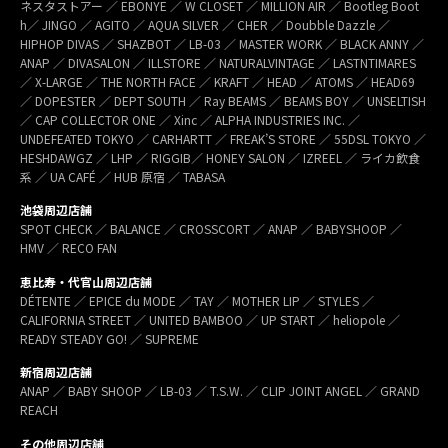
ネスタストアー ／ EBONYE ／ W CLOSET ／ MILLION AIR ／ Bootleg Boot
h／ JINGO ／ AGITO ／ AQUA SILVER ／ CHER ／ Doubble Dazzle ／
HIPHOP DIVAS ／ SHAZBOT ／ LB-03 ／ MASTER WORK ／ BLACK ANNY ／
ANAP ／ DIVASALON ／ ILLSTORE ／ NATURALVINTAGE ／ LASTNTIMARES
／ X-LARGE ／ THE NORTH FACE ／ KRAFT ／ HEAD ／ ATOMS ／ HEAD69
／ DOPESTER ／ DEPT SOUTH ／ Ray BEAMS ／ BEAMS BOY ／ UNSELTISH
／ CAP COLLECTOR ONE ／ Xinc ／ ALPHA INDUSTRIES INC. ／
UNDEFEATED TOKYO ／ CARHARTT ／ FREAK’S STORE ／ 55DSL TOKYO ／
HESHDAWGZ ／ LHP ／ RIGGIB／ HONEY SALON ／ IZREEL ／ ライカ飲食
系 ／ UA CAFÉ ／ HUB 原宿 ／ TABASA
池袋周辺店舗
SPOT CHECK ／ BALANCE ／ CROSSCORT ／ ANAP ／ BABYSHOOP ／
HMV ／ RECO FAN
恵比寿・代官山周辺店舗
DÉTENTE ／ EPICE du MODE ／ TAY ／ MOTHER LIP ／ STYLES ／
CALIFORNIA STREET ／ UNITED BAMBOO ／ UP START ／ heliopole ／
READY STEADY GO! ／ SUPREME
新宿周辺店舗
ANAP ／ BABY SHOOP ／ LB-03 ／ T.S.W. ／ CLIP JOINT ANGEL ／ GRAND
REACH
その他周辺店舗