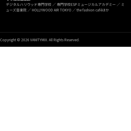
デジタルハリウッド専門学校 ／ 専門学校ESPミュージカルアカデミー ／ ミ
ューズ音楽院 ／ HOLLYWOOD AIR TOKYO ／ the fashion caféほか
Copyright © 2026 VANITYMIX. All Rights Reserved.