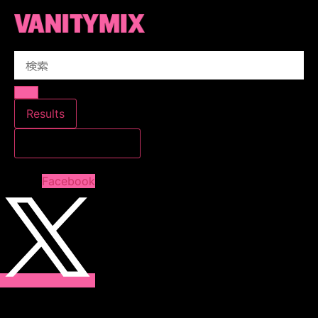
コ
ン
テ
Search
ン
...
ツ
に
ス
Results
キ
すべての結果を見る
ッ
プ
Facebook