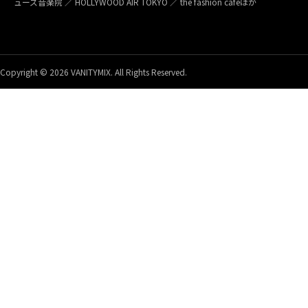
ューズ音楽院 ／ HOLLYWOOD AIR TOKYO ／ the fashion caféほか
Copyright © 2026 VANITYMIX. All Rights Reserved.