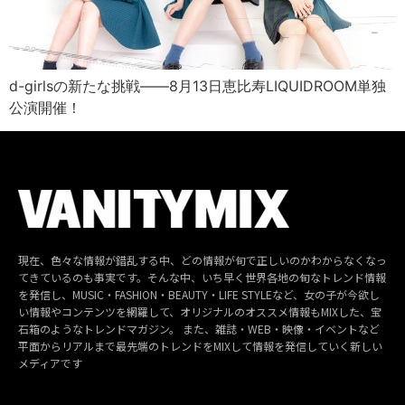
d-girlsの新たな挑戦――8月13日恵比寿LIQUIDROOM単独
公演開催！
現在、色々な情報が錯乱する中、どの情報が旬で正しいのかわからなくなっ
てきているのも事実です。そんな中、いち早く世界各地の旬なトレンド情報
を発信し、MUSIC・FASHION・BEAUTY・LIFE STYLEなど、女の子が今欲し
い情報やコンテンツを網羅して、オリジナルのオススメ情報もMIXした、宝
石箱のようなトレンドマガジン。 また、雑誌・WEB・映像・イベントなど
平面からリアルまで最先端のトレンドをMIXして情報を発信していく新しい
メディアです