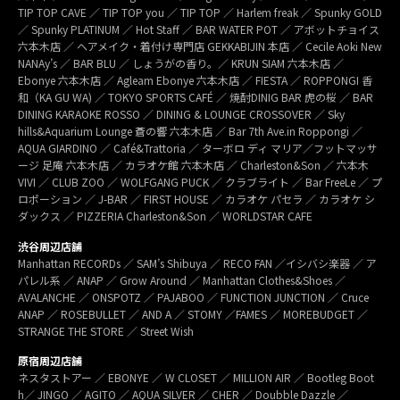
TIP TOP CAVE ／ TIP TOP you ／ TIP TOP ／ Harlem freak ／ Spunky GOLD
／ Spunky PLATINUM ／ Hot Staff ／ BAR WATER POT ／ アボットチョイス
六本木店 ／ ヘアメイク・着付け専門店 GEKKABIJIN 本店 ／ Cecile Aoki New
NANAy’s ／ BAR BLU ／ しょうがの香り。／ KRUN SIAM 六本木店 ／
Ebonye 六本木店 ／ Agleam Ebonye 六本木店 ／ FIESTA ／ ROPPONGI 香
和（KA GU WA) ／ TOKYO SPORTS CAFÉ ／ 焼酎DINIG BAR 虎の桜 ／ BAR
DINING KARAOKE ROSSO ／ DINING & LOUNGE CROSSOVER ／ Sky
hills&Aquarium Lounge 蒼の響 六本木店 ／ Bar 7th Ave.in Roppongi ／
AQUA GIARDINO ／ Café&Trattoria ／ ターボロ ディ マリア／フットマッサ
ージ 足庵 六本木店 ／ カラオケ館 六本木店 ／ Charleston&Son ／ 六本木
VIVI ／ CLUB ZOO ／ WOLFGANG PUCK ／ クラブライト ／ Bar FreeLe ／ プ
ロポーション ／ J-BAR ／ FIRST HOUSE ／ カラオケ パセラ ／ カラオケ シ
ダックス ／ PIZZERIA Charleston&Son ／ WORLDSTAR CAFE
渋谷周辺店舗
Manhattan RECORDs ／ SAM’s Shibuya ／ RECO FAN ／イシバシ楽器 ／ ア
パレル系 ／ ANAP ／ Grow Around ／ Manhattan Clothes&Shoes ／
AVALANCHE ／ ONSPOTZ ／ PAJABOO ／ FUNCTION JUNCTION ／ Cruce
ANAP ／ ROSEBULLET ／ AND A ／ STOMY ／FAMES ／ MOREBUDGET ／
STRANGE THE STORE ／ Street Wish
原宿周辺店舗
ネスタストアー ／ EBONYE ／ W CLOSET ／ MILLION AIR ／ Bootleg Boot
h／ JINGO ／ AGITO ／ AQUA SILVER ／ CHER ／ Doubble Dazzle ／