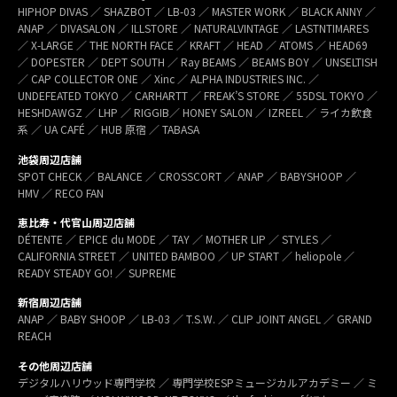
HIPHOP DIVAS ／ SHAZBOT ／ LB-03 ／ MASTER WORK ／ BLACK ANNY ／
ANAP ／ DIVASALON ／ ILLSTORE ／ NATURALVINTAGE ／ LASTNTIMARES
／ X-LARGE ／ THE NORTH FACE ／ KRAFT ／ HEAD ／ ATOMS ／ HEAD69
／ DOPESTER ／ DEPT SOUTH ／ Ray BEAMS ／ BEAMS BOY ／ UNSELTISH
／ CAP COLLECTOR ONE ／ Xinc ／ ALPHA INDUSTRIES INC. ／
UNDEFEATED TOKYO ／ CARHARTT ／ FREAK’S STORE ／ 55DSL TOKYO ／
HESHDAWGZ ／ LHP ／ RIGGIB／ HONEY SALON ／ IZREEL ／ ライカ飲食
系 ／ UA CAFÉ ／ HUB 原宿 ／ TABASA
池袋周辺店舗
SPOT CHECK ／ BALANCE ／ CROSSCORT ／ ANAP ／ BABYSHOOP ／
HMV ／ RECO FAN
恵比寿・代官山周辺店舗
DÉTENTE ／ EPICE du MODE ／ TAY ／ MOTHER LIP ／ STYLES ／
CALIFORNIA STREET ／ UNITED BAMBOO ／ UP START ／ heliopole ／
READY STEADY GO! ／ SUPREME
新宿周辺店舗
ANAP ／ BABY SHOOP ／ LB-03 ／ T.S.W. ／ CLIP JOINT ANGEL ／ GRAND
REACH
その他周辺店舗
デジタルハリウッド専門学校 ／ 専門学校ESPミュージカルアカデミー ／ ミ