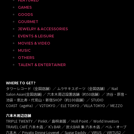
FEATURED
GAMES
GOODS
GOURMET
JEWELRY & ACCESSORIES
EVENTS & LEISURE
MOVIES & VIDEO
MUSIC
OTHERS
TALENT & ENTERTAINER
WHERE TO GET?
タワーレコード（全国店舗）／ ムラサキスポーツ（全国店舗）／ Nail
Salon Asian(全国店舗) ／ 六本木周辺設置店舗（約50店舗）／ 渋谷・原宿・
池袋・恵比寿・代官山・新宿SHOP（約100店舗）／ STUDIO
COAST（ageHa）／ V2TOKYO ／ ELE TOKYO ／VILLA TOKYO ／ MEZZO
六本木周辺店舗
TRIPLE TWENTY ／ PinkX／ 島唄楽園 ／ Holl Point ／ World Investors
TRAVEL CAFÉ 六本木店 ／ K’s BAR ／ 炭火BAR 集 六本木店 ／ ベル・オーブ
六本木 ／ Privato Dining Lovenet ／ Sugar Daddy ／ VIRUS ／ VIRTUS2 ／