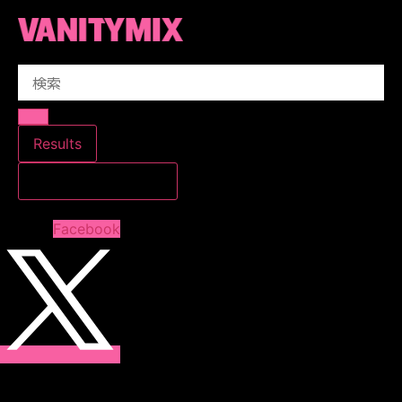
コ
ン
テ
Search
ン
...
ツ
に
ス
Results
キ
すべての結果を見る
ッ
プ
Facebook