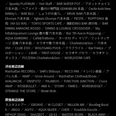
／ Spunky PLATINUM ／ Hot Staff ／ BAR WATER POT ／ アボットチョイス
六本木店 ／ ヘアメイク・着付け専門店 GEKKABIJIN 本店 ／ Cecile Aoki New
NANAy’s ／ BAR BLU ／ しょうがの香り。／ KRUN SIAM 六本木店 ／
Ebonye 六本木店 ／ Agleam Ebonye 六本木店 ／ FIESTA ／ ROPPONGI 香
和（KA GU WA) ／ TOKYO SPORTS CAFÉ ／ 焼酎DINIG BAR 虎の桜 ／ BAR
DINING KARAOKE ROSSO ／ DINING & LOUNGE CROSSOVER ／ Sky
hills&Aquarium Lounge 蒼の響 六本木店 ／ Bar 7th Ave.in Roppongi ／
AQUA GIARDINO ／ Café&Trattoria ／ ターボロ ディ マリア／フットマッサ
ージ 足庵 六本木店 ／ カラオケ館 六本木店 ／ Charleston&Son ／ 六本木
VIVI ／ CLUB ZOO ／ WOLFGANG PUCK ／ クラブライト ／ Bar FreeLe ／ プ
ロポーション ／ J-BAR ／ FIRST HOUSE ／ カラオケ パセラ ／ カラオケ シ
ダックス ／ PIZZERIA Charleston&Son ／ WORLDSTAR CAFE
渋谷周辺店舗
Manhattan RECORDs ／ SAM’s Shibuya ／ RECO FAN ／イシバシ楽器 ／ ア
パレル系 ／ ANAP ／ Grow Around ／ Manhattan Clothes&Shoes ／
AVALANCHE ／ ONSPOTZ ／ PAJABOO ／ FUNCTION JUNCTION ／ Cruce
ANAP ／ ROSEBULLET ／ AND A ／ STOMY ／FAMES ／ MOREBUDGET ／
STRANGE THE STORE ／ Street Wish
原宿周辺店舗
ネスタストアー ／ EBONYE ／ W CLOSET ／ MILLION AIR ／ Bootleg Boot
h／ JINGO ／ AGITO ／ AQUA SILVER ／ CHER ／ Doubble Dazzle ／
HIPHOP DIVAS ／ SHAZBOT ／ LB-03 ／ MASTER WORK ／ BLACK ANNY ／