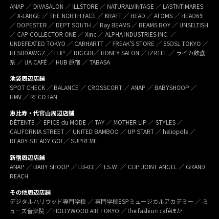
ANAP ／ DIVASALON ／ ILLSTORE ／ NATURALVINTAGE ／ LASTNTIMARES
／ X-LARGE ／ THE NORTH FACE ／ KRAFT ／ HEAD ／ ATOMS ／ HEAD69
／ DOPESTER ／ DEPT SOUTH ／ Ray BEAMS ／ BEAMS BOY ／ UNSELTISH
／ CAP COLLECTOR ONE ／ Xinc ／ ALPHA INDUSTRIES INC. ／
UNDEFEATED TOKYO ／ CARHARTT ／ FREAK’S STORE ／ 55DSL TOKYO ／
HESHDAWGZ ／ LHP ／ RIGGIB／ HONEY SALON ／ IZREEL ／ ライカ飲食
系 ／ UA CAFÉ ／ HUB 原宿 ／ TABASA
池袋周辺店舗
SPOT CHECK ／ BALANCE ／ CROSSCORT ／ ANAP ／ BABYSHOOP ／
HMV ／ RECO FAN
恵比寿・代官山周辺店舗
DÉTENTE ／ EPICE du MODE ／ TAY ／ MOTHER LIP ／ STYLES ／
CALIFORNIA STREET ／ UNITED BAMBOO ／ UP START ／ heliopole ／
READY STEADY GO! ／ SUPREME
新宿周辺店舗
ANAP ／ BABY SHOOP ／ LB-03 ／ T.S.W. ／ CLIP JOINT ANGEL ／ GRAND
REACH
その他周辺店舗
デジタルハリウッド専門学校 ／ 専門学校ESPミュージカルアカデミー ／ ミ
ューズ音楽院 ／ HOLLYWOOD AIR TOKYO ／ the fashion caféほか