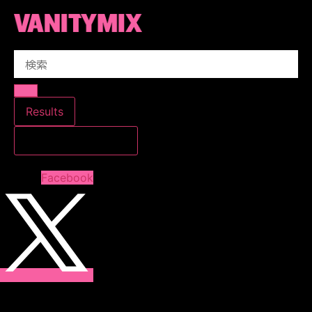
コ
ン
テ
Search
ン
...
ツ
に
ス
Results
キ
すべての結果を見る
ッ
プ
Facebook