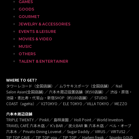
GAMES
GOODS
GOURMET
JEWELRY & ACCESSORIES
EVENTS & LEISURE
MOVIES & VIDEO
MUSIC
OTHERS
TALENT & ENTERTAINER
WHERE TO GET?
タワーレコード（全国店舗）／ ムラサキスポーツ（全国店舗）／ Nail
Salon Asian(全国店舗) ／ 六本木周辺設置店舗（約50店舗）／ 渋谷・原宿・
池袋・恵比寿・代官山・新宿SHOP（約100店舗）／ STUDIO
COAST（ageHa）／ V2TOKYO ／ ELE TOKYO ／VILLA TOKYO ／ MEZZO
六本木周辺店舗
TRIPLE TWENTY ／ PinkX／ 島唄楽園 ／ Holl Point ／ World Investors
TRAVEL CAFÉ 六本木店 ／ K’s BAR ／ 炭火BAR 集 六本木店 ／ ベル・オーブ
六本木 ／ Privato Dining Lovenet ／ Sugar Daddy ／ VIRUS ／ VIRTUS2 ／
TIP TOP CAVE ／ TIP TOP you ／ TIP TOP ／ Harlem freak ／ Spunky GOLD