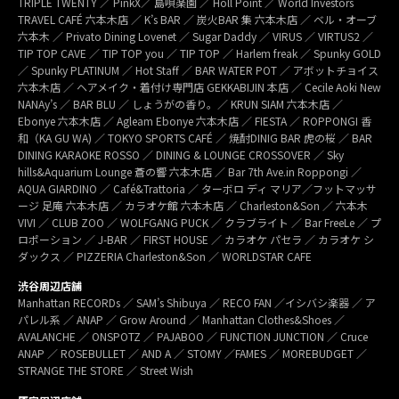
TRIPLE TWENTY ／ PinkX／ 島唄楽園 ／ Holl Point ／ World Investors
TRAVEL CAFÉ 六本木店 ／ K’s BAR ／ 炭火BAR 集 六本木店 ／ ベル・オーブ
六本木 ／ Privato Dining Lovenet ／ Sugar Daddy ／ VIRUS ／ VIRTUS2 ／
TIP TOP CAVE ／ TIP TOP you ／ TIP TOP ／ Harlem freak ／ Spunky GOLD
／ Spunky PLATINUM ／ Hot Staff ／ BAR WATER POT ／ アボットチョイス
六本木店 ／ ヘアメイク・着付け専門店 GEKKABIJIN 本店 ／ Cecile Aoki New
NANAy’s ／ BAR BLU ／ しょうがの香り。／ KRUN SIAM 六本木店 ／
Ebonye 六本木店 ／ Agleam Ebonye 六本木店 ／ FIESTA ／ ROPPONGI 香
和（KA GU WA) ／ TOKYO SPORTS CAFÉ ／ 焼酎DINIG BAR 虎の桜 ／ BAR
DINING KARAOKE ROSSO ／ DINING & LOUNGE CROSSOVER ／ Sky
hills&Aquarium Lounge 蒼の響 六本木店 ／ Bar 7th Ave.in Roppongi ／
AQUA GIARDINO ／ Café&Trattoria ／ ターボロ ディ マリア／フットマッサ
ージ 足庵 六本木店 ／ カラオケ館 六本木店 ／ Charleston&Son ／ 六本木
VIVI ／ CLUB ZOO ／ WOLFGANG PUCK ／ クラブライト ／ Bar FreeLe ／ プ
ロポーション ／ J-BAR ／ FIRST HOUSE ／ カラオケ パセラ ／ カラオケ シ
ダックス ／ PIZZERIA Charleston&Son ／ WORLDSTAR CAFE
渋谷周辺店舗
Manhattan RECORDs ／ SAM’s Shibuya ／ RECO FAN ／イシバシ楽器 ／ ア
パレル系 ／ ANAP ／ Grow Around ／ Manhattan Clothes&Shoes ／
AVALANCHE ／ ONSPOTZ ／ PAJABOO ／ FUNCTION JUNCTION ／ Cruce
ANAP ／ ROSEBULLET ／ AND A ／ STOMY ／FAMES ／ MOREBUDGET ／
STRANGE THE STORE ／ Street Wish