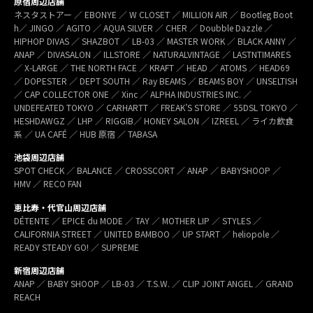
原宿周辺店舗
ネスタストアー ／ EBONYE ／ W CLOSET ／ MILLION AIR ／ Bootleg Boot
h／ JINGO ／ AGITO ／ AQUA SILVER ／ CHER ／ Doubble Dazzle ／
HIPHOP DIVAS ／ SHAZBOT ／ LB-03 ／ MASTER WORK ／ BLACK ANNY ／
ANAP ／ DIVASALON ／ ILLSTORE ／ NATURALVINTAGE ／ LASTNTIMARES
／ X-LARGE ／ THE NORTH FACE ／ KRAFT ／ HEAD ／ ATOMS ／ HEAD69
／ DOPESTER ／ DEPT SOUTH ／ Ray BEAMS ／ BEAMS BOY ／ UNSELTISH
／ CAP COLLECTOR ONE ／ Xinc ／ ALPHA INDUSTRIES INC. ／
UNDEFEATED TOKYO ／ CARHARTT ／ FREAK’S STORE ／ 55DSL TOKYO ／
HESHDAWGZ ／ LHP ／ RIGGIB／ HONEY SALON ／ IZREEL ／ ライカ飲食
系 ／ UA CAFÉ ／ HUB 原宿 ／ TABASA
池袋周辺店舗
SPOT CHECK ／ BALANCE ／ CROSSCORT ／ ANAP ／ BABYSHOOP ／
HMV ／ RECO FAN
恵比寿・代官山周辺店舗
DÉTENTE ／ EPICE du MODE ／ TAY ／ MOTHER LIP ／ STYLES ／
CALIFORNIA STREET ／ UNITED BAMBOO ／ UP START ／ heliopole ／
READY STEADY GO! ／ SUPREME
新宿周辺店舗
ANAP ／ BABY SHOOP ／ LB-03 ／ T.S.W. ／ CLIP JOINT ANGEL ／ GRAND
REACH