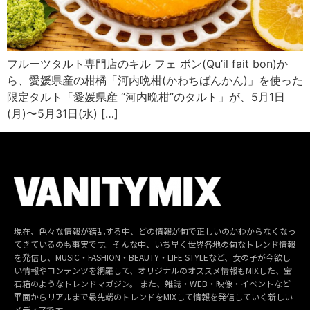
フルーツタルト専門店のキル フェ ボン(Qu’il fait bon)か
ら、愛媛県産の柑橘「河内晩柑(かわちばんかん)」を使った
限定タルト「愛媛県産 “河内晩柑”のタルト」が、5月1日
(月)〜5月31日(水) […]
現在、色々な情報が錯乱する中、どの情報が旬で正しいのかわからなくなっ
てきているのも事実です。そんな中、いち早く世界各地の旬なトレンド情報
を発信し、MUSIC・FASHION・BEAUTY・LIFE STYLEなど、女の子が今欲し
い情報やコンテンツを網羅して、オリジナルのオススメ情報もMIXした、宝
石箱のようなトレンドマガジン。 また、雑誌・WEB・映像・イベントなど
平面からリアルまで最先端のトレンドをMIXして情報を発信していく新しい
メディアです