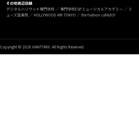
その他周辺店舗
デジタルハリウッド専門学校 ／ 専門学校ESPミュージカルアカデミー ／ ミ
ューズ音楽院 ／ HOLLYWOOD AIR TOKYO ／ the fashion caféほか
Copyright © 2026 VANITYMIX. All Rights Reserved.