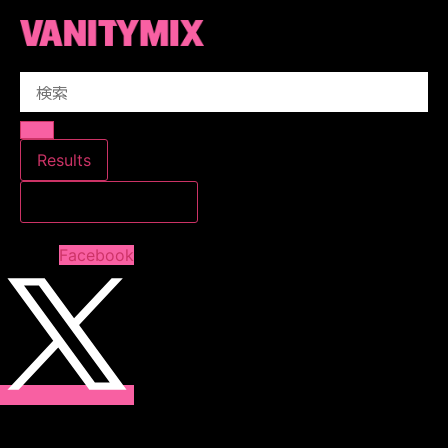
コ
ン
テ
Search
ン
...
ツ
に
ス
Results
キ
すべての結果を見る
ッ
プ
Facebook