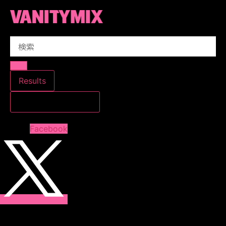
コ
ン
テ
Search
ン
...
ツ
に
ス
Results
キ
すべての結果を見る
ッ
プ
Facebook