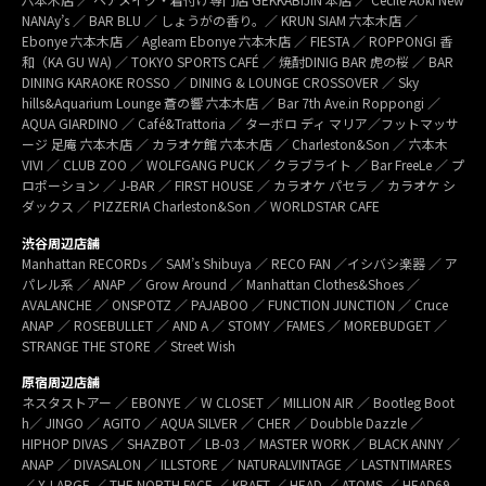
NANAy’s ／ BAR BLU ／ しょうがの香り。／ KRUN SIAM 六本木店 ／
Ebonye 六本木店 ／ Agleam Ebonye 六本木店 ／ FIESTA ／ ROPPONGI 香
和（KA GU WA) ／ TOKYO SPORTS CAFÉ ／ 焼酎DINIG BAR 虎の桜 ／ BAR
DINING KARAOKE ROSSO ／ DINING & LOUNGE CROSSOVER ／ Sky
hills&Aquarium Lounge 蒼の響 六本木店 ／ Bar 7th Ave.in Roppongi ／
AQUA GIARDINO ／ Café&Trattoria ／ ターボロ ディ マリア／フットマッサ
ージ 足庵 六本木店 ／ カラオケ館 六本木店 ／ Charleston&Son ／ 六本木
VIVI ／ CLUB ZOO ／ WOLFGANG PUCK ／ クラブライト ／ Bar FreeLe ／ プ
ロポーション ／ J-BAR ／ FIRST HOUSE ／ カラオケ パセラ ／ カラオケ シ
ダックス ／ PIZZERIA Charleston&Son ／ WORLDSTAR CAFE
渋谷周辺店舗
Manhattan RECORDs ／ SAM’s Shibuya ／ RECO FAN ／イシバシ楽器 ／ ア
パレル系 ／ ANAP ／ Grow Around ／ Manhattan Clothes&Shoes ／
AVALANCHE ／ ONSPOTZ ／ PAJABOO ／ FUNCTION JUNCTION ／ Cruce
ANAP ／ ROSEBULLET ／ AND A ／ STOMY ／FAMES ／ MOREBUDGET ／
STRANGE THE STORE ／ Street Wish
原宿周辺店舗
ネスタストアー ／ EBONYE ／ W CLOSET ／ MILLION AIR ／ Bootleg Boot
h／ JINGO ／ AGITO ／ AQUA SILVER ／ CHER ／ Doubble Dazzle ／
HIPHOP DIVAS ／ SHAZBOT ／ LB-03 ／ MASTER WORK ／ BLACK ANNY ／
ANAP ／ DIVASALON ／ ILLSTORE ／ NATURALVINTAGE ／ LASTNTIMARES
／ X-LARGE ／ THE NORTH FACE ／ KRAFT ／ HEAD ／ ATOMS ／ HEAD69