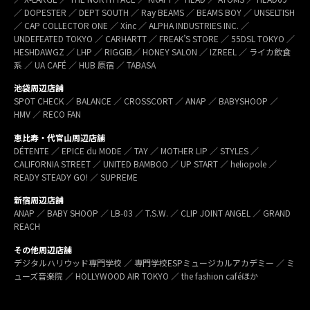
／ DOPESTER ／ DEPT SOUTH ／ Ray BEAMS ／ BEAMS BOY ／ UNSELTISH
／ CAP COLLECTOR ONE ／ Xinc ／ ALPHA INDUSTRIES INC. ／
UNDEFEATED TOKYO ／ CARHARTT ／ FREAK’S STORE ／ 55DSL TOKYO ／
HESHDAWGZ ／ LHP ／ RIGGIB／ HONEY SALON ／ IZREEL ／ ライカ飲食
系 ／ UA CAFÉ ／ HUB 原宿 ／ TABASA
池袋周辺店舗
SPOT CHECK ／ BALANCE ／ CROSSCORT ／ ANAP ／ BABYSHOOP ／
HMV ／ RECO FAN
恵比寿・代官山周辺店舗
DÉTENTE ／ EPICE du MODE ／ TAY ／ MOTHER LIP ／ STYLES ／
CALIFORNIA STREET ／ UNITED BAMBOO ／ UP START ／ heliopole ／
READY STEADY GO! ／ SUPREME
新宿周辺店舗
ANAP ／ BABY SHOOP ／ LB-03 ／ T.S.W. ／ CLIP JOINT ANGEL ／ GRAND
REACH
その他周辺店舗
デジタルハリウッド専門学校 ／ 専門学校ESPミュージカルアカデミー ／ ミ
ューズ音楽院 ／ HOLLYWOOD AIR TOKYO ／ the fashion caféほか