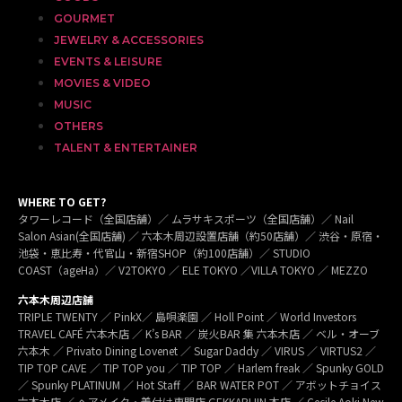
GOURMET
JEWELRY & ACCESSORIES
EVENTS & LEISURE
MOVIES & VIDEO
MUSIC
OTHERS
TALENT & ENTERTAINER
WHERE TO GET?
タワーレコード（全国店舗）／ ムラサキスポーツ（全国店舗）／ Nail
Salon Asian(全国店舗) ／ 六本木周辺設置店舗（約50店舗）／ 渋谷・原宿・
池袋・恵比寿・代官山・新宿SHOP（約100店舗）／ STUDIO
COAST（ageHa）／ V2TOKYO ／ ELE TOKYO ／VILLA TOKYO ／ MEZZO
六本木周辺店舗
TRIPLE TWENTY ／ PinkX／ 島唄楽園 ／ Holl Point ／ World Investors
TRAVEL CAFÉ 六本木店 ／ K’s BAR ／ 炭火BAR 集 六本木店 ／ ベル・オーブ
六本木 ／ Privato Dining Lovenet ／ Sugar Daddy ／ VIRUS ／ VIRTUS2 ／
TIP TOP CAVE ／ TIP TOP you ／ TIP TOP ／ Harlem freak ／ Spunky GOLD
／ Spunky PLATINUM ／ Hot Staff ／ BAR WATER POT ／ アボットチョイス
六本木店 ／ ヘアメイク・着付け専門店 GEKKABIJIN 本店 ／ Cecile Aoki New