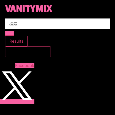
コ
ン
テ
Search
ン
...
ツ
に
ス
Results
キ
すべての結果を見る
ッ
プ
Facebook