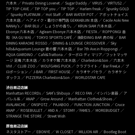
六本木 ／ Privato Dining Lovenet ／ Sugar Daddy ／ VIRUS ／ VIRTUS2 ／
TIP TOP CAVE ／ TIP TOP you ／ TIP TOP ／ Harlem freak ／ Spunky GOLD
／ Spunky PLATINUM ／ Hot Staff ／ BAR WATER POT ／ アボットチョイス
六本木店 ／ ヘアメイク・着付け専門店 GEKKABIJIN 本店 ／ Cecile Aoki New
NANAy’s ／ BAR BLU ／ しょうがの香り。／ KRUN SIAM 六本木店 ／
Ebonye 六本木店 ／ Agleam Ebonye 六本木店 ／ FIESTA ／ ROPPONGI 香
和（KA GU WA) ／ TOKYO SPORTS CAFÉ ／ 焼酎DINIG BAR 虎の桜 ／ BAR
DINING KARAOKE ROSSO ／ DINING & LOUNGE CROSSOVER ／ Sky
hills&Aquarium Lounge 蒼の響 六本木店 ／ Bar 7th Ave.in Roppongi ／
AQUA GIARDINO ／ Café&Trattoria ／ ターボロ ディ マリア／フットマッサ
ージ 足庵 六本木店 ／ カラオケ館 六本木店 ／ Charleston&Son ／ 六本木
VIVI ／ CLUB ZOO ／ WOLFGANG PUCK ／ クラブライト ／ Bar FreeLe ／ プ
ロポーション ／ J-BAR ／ FIRST HOUSE ／ カラオケ パセラ ／ カラオケ シ
ダックス ／ PIZZERIA Charleston&Son ／ WORLDSTAR CAFE
渋谷周辺店舗
Manhattan RECORDs ／ SAM’s Shibuya ／ RECO FAN ／イシバシ楽器 ／ ア
パレル系 ／ ANAP ／ Grow Around ／ Manhattan Clothes&Shoes ／
AVALANCHE ／ ONSPOTZ ／ PAJABOO ／ FUNCTION JUNCTION ／ Cruce
ANAP ／ ROSEBULLET ／ AND A ／ STOMY ／FAMES ／ MOREBUDGET ／
STRANGE THE STORE ／ Street Wish
原宿周辺店舗
ネスタストアー ／ EBONYE ／ W CLOSET ／ MILLION AIR ／ Bootleg Boot