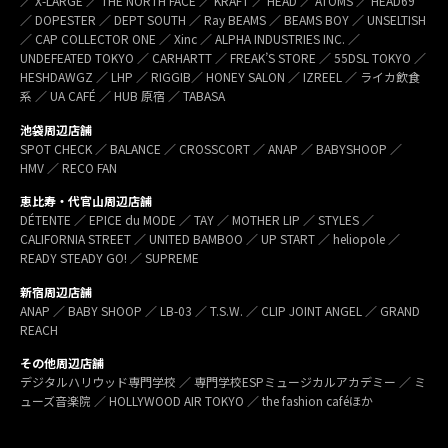
／ X-LARGE ／ THE NORTH FACE ／ KRAFT ／ HEAD ／ ATOMS ／ HEAD69
／ DOPESTER ／ DEPT SOUTH ／ Ray BEAMS ／ BEAMS BOY ／ UNSELTISH
／ CAP COLLECTOR ONE ／ Xinc ／ ALPHA INDUSTRIES INC. ／
UNDEFEATED TOKYO ／ CARHARTT ／ FREAK’S STORE ／ 55DSL TOKYO ／
HESHDAWGZ ／ LHP ／ RIGGIB／ HONEY SALON ／ IZREEL ／ ライカ飲食
系 ／ UA CAFÉ ／ HUB 原宿 ／ TABASA
池袋周辺店舗
SPOT CHECK ／ BALANCE ／ CROSSCORT ／ ANAP ／ BABYSHOOP ／
HMV ／ RECO FAN
恵比寿・代官山周辺店舗
DÉTENTE ／ EPICE du MODE ／ TAY ／ MOTHER LIP ／ STYLES ／
CALIFORNIA STREET ／ UNITED BAMBOO ／ UP START ／ heliopole ／
READY STEADY GO! ／ SUPREME
新宿周辺店舗
ANAP ／ BABY SHOOP ／ LB-03 ／ T.S.W. ／ CLIP JOINT ANGEL ／ GRAND
REACH
その他周辺店舗
デジタルハリウッド専門学校 ／ 専門学校ESPミュージカルアカデミー ／ ミ
ューズ音楽院 ／ HOLLYWOOD AIR TOKYO ／ the fashion caféほか