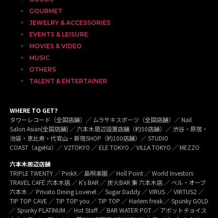
GOURMET
JEWELRY & ACCESSORIES
EVENTS & LEISURE
MOVIES & VIDEO
MUSIC
OTHERS
TALENT & ENTERTAINER
WHERE TO GET?
タワーレコード（全国店舗）／ ムラサキスポーツ（全国店舗）／ Nail
Salon Asian(全国店舗) ／ 六本木周辺設置店舗（約50店舗）／ 渋谷・原宿・
池袋・恵比寿・代官山・新宿SHOP（約100店舗）／ STUDIO
COAST（ageHa）／ V2TOKYO ／ ELE TOKYO ／VILLA TOKYO ／ MEZZO
六本木周辺店舗
TRIPLE TWENTY ／ PinkX／ 島唄楽園 ／ Holl Point ／ World Investors
TRAVEL CAFÉ 六本木店 ／ K’s BAR ／ 炭火BAR 集 六本木店 ／ ベル・オーブ
六本木 ／ Privato Dining Lovenet ／ Sugar Daddy ／ VIRUS ／ VIRTUS2 ／
TIP TOP CAVE ／ TIP TOP you ／ TIP TOP ／ Harlem freak ／ Spunky GOLD
／ Spunky PLATINUM ／ Hot Staff ／ BAR WATER POT ／ アボットチョイス