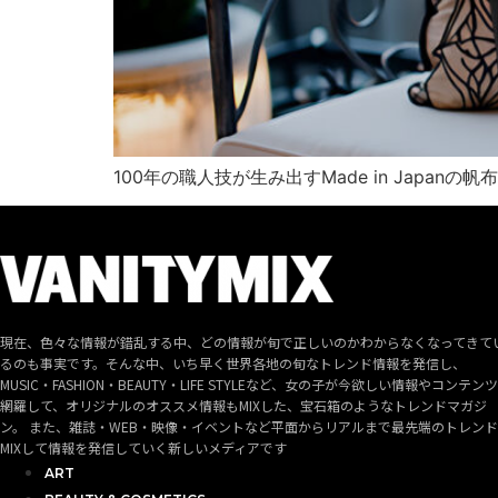
100年の職人技が生み出すMade in Japanの
現在、色々な情報が錯乱する中、どの情報が旬で正しいのかわからなくなってきて
るのも事実です。そんな中、いち早く世界各地の旬なトレンド情報を発信し、
MUSIC・FASHION・BEAUTY・LIFE STYLEなど、女の子が今欲しい情報やコンテン
網羅して、オリジナルのオススメ情報もMIXした、宝石箱のようなトレンドマガジ
ン。 また、雑誌・WEB・映像・イベントなど平面からリアルまで最先端のトレン
MIXして情報を発信していく新しいメディアです
ART