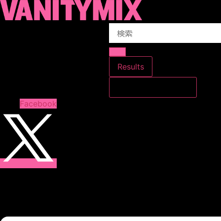
コ
ン
Search
テ
...
ン
ツ
に
Results
ス
すべての結果を見る
キ
ッ
Facebook
プ