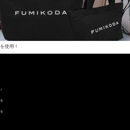
帆布を使用！
い
ツを
ドを