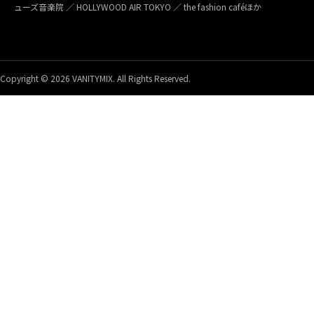
ューズ音楽院 ／ HOLLYWOOD AIR TOKYO ／ the fashion caféほか
Copyright © 2026 VANITYMIX. All Rights Reserved.