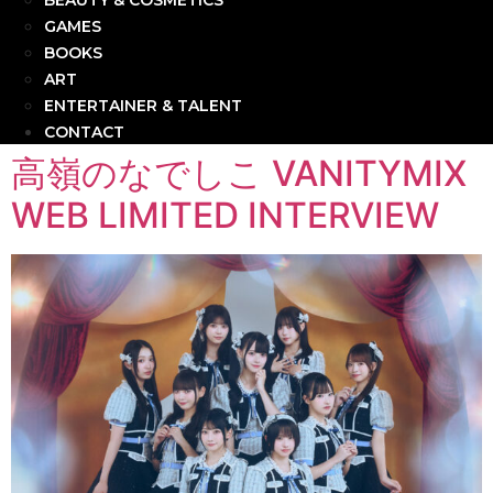
BEAUTY & COSMETICS
GAMES
BOOKS
ART
ENTERTAINER & TALENT
CONTACT
高嶺のなでしこ VANITYMIX
WEB LIMITED INTERVIEW