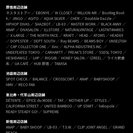
原宿周辺店舗
ネスタストアー ／ EBONYE ／ W CLOSET ／ MILLION AIR ／ Bootleg Boot
h／ JINGO ／ AGITO ／ AQUA SILVER ／ CHER ／ Doubble Dazzle ／
HIPHOP DIVAS ／ SHAZBOT ／ LB-03 ／ MASTER WORK ／ BLACK ANNY ／
ANAP ／ DIVASALON ／ ILLSTORE ／ NATURALVINTAGE ／ LASTNTIMARES
／ X-LARGE ／ THE NORTH FACE ／ KRAFT ／ HEAD ／ ATOMS ／ HEAD69
／ DOPESTER ／ DEPT SOUTH ／ Ray BEAMS ／ BEAMS BOY ／ UNSELTISH
／ CAP COLLECTOR ONE ／ Xinc ／ ALPHA INDUSTRIES INC. ／
UNDEFEATED TOKYO ／ CARHARTT ／ FREAK’S STORE ／ 55DSL TOKYO ／
HESHDAWGZ ／ LHP ／ RIGGIB／ HONEY SALON ／ IZREEL ／ ライカ飲食
系 ／ UA CAFÉ ／ HUB 原宿 ／ TABASA
池袋周辺店舗
SPOT CHECK ／ BALANCE ／ CROSSCORT ／ ANAP ／ BABYSHOOP ／
HMV ／ RECO FAN
恵比寿・代官山周辺店舗
DÉTENTE ／ EPICE du MODE ／ TAY ／ MOTHER LIP ／ STYLES ／
CALIFORNIA STREET ／ UNITED BAMBOO ／ UP START ／ heliopole ／
READY STEADY GO! ／ SUPREME
新宿周辺店舗
ANAP ／ BABY SHOOP ／ LB-03 ／ T.S.W. ／ CLIP JOINT ANGEL ／ GRAND
REACH