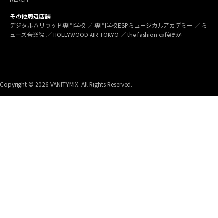
その他周辺店舗
デジタルハリウッド専門学校 ／ 専門学校ESPミュージカルアカデミー ／ ミ
ューズ音楽院 ／ HOLLYWOOD AIR TOKYO ／ the fashion caféほか
Copyright © 2026 VANITYMIX. All Rights Reserved.