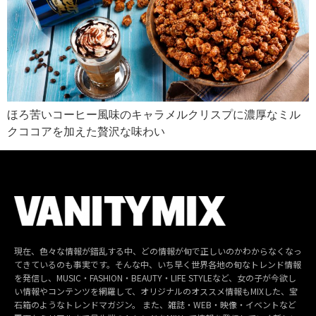
ほろ苦いコーヒー風味のキャラメルクリスプに濃厚なミル
クココアを加えた贅沢な味わい
現在、色々な情報が錯乱する中、どの情報が旬で正しいのかわからなくなっ
てきているのも事実です。そんな中、いち早く世界各地の旬なトレンド情報
を発信し、MUSIC・FASHION・BEAUTY・LIFE STYLEなど、女の子が今欲し
い情報やコンテンツを網羅して、オリジナルのオススメ情報もMIXした、宝
石箱のようなトレンドマガジン。 また、雑誌・WEB・映像・イベントなど