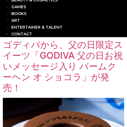
BEAUTY & COSMETICS
GAMES
BOOKS
ART
ENTERTAINER & TALENT
CONTACT
ゴディバから、父の日限定ス
イーツ「GODIVA 父の日お祝
いメッセージ入り バームク
ーヘン オ ショコラ」が発
売！