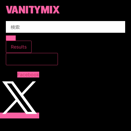
コ
ン
テ
Search
ン
...
ツ
に
ス
Results
キ
すべての結果を見る
ッ
プ
Facebook