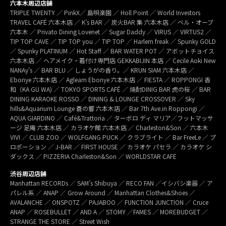
六本木周辺店舗
TRIPLE TWENTY ／ PinkX／ 島唄楽園 ／ Holl Point ／ World Investors
TRAVEL CAFÉ 六本木店 ／ K’s BAR ／ 炭火BAR 集 六本木店 ／ ベル・オーブ
六本木 ／ Privato Dining Lovenet ／ Sugar Daddy ／ VIRUS ／ VIRTUS2 ／
TIP TOP CAVE ／ TIP TOP you ／ TIP TOP ／ Harlem freak ／ Spunky GOLD
／ Spunky PLATINUM ／ Hot Staff ／ BAR WATER POT ／ アボットチョイス
六本木店 ／ ヘアメイク・着付け専門店 GEKKABIJIN 本店 ／ Cecile Aoki New
NANAy’s ／ BAR BLU ／ しょうがの香り。／ KRUN SIAM 六本木店 ／
Ebonye 六本木店 ／ Agleam Ebonye 六本木店 ／ FIESTA ／ ROPPONGI 香
和（KA GU WA) ／ TOKYO SPORTS CAFÉ ／ 焼酎DINIG BAR 虎の桜 ／ BAR
DINING KARAOKE ROSSO ／ DINING & LOUNGE CROSSOVER ／ Sky
hills&Aquarium Lounge 蒼の響 六本木店 ／ Bar 7th Ave.in Roppongi ／
AQUA GIARDINO ／ Café&Trattoria ／ ターボロ ディ マリア／フットマッサ
ージ 足庵 六本木店 ／ カラオケ館 六本木店 ／ Charleston&Son ／ 六本木
VIVI ／ CLUB ZOO ／ WOLFGANG PUCK ／ クラブライト ／ Bar FreeLe ／ プ
ロポーション ／ J-BAR ／ FIRST HOUSE ／ カラオケ パセラ ／ カラオケ シ
ダックス ／ PIZZERIA Charleston&Son ／ WORLDSTAR CAFE
渋谷周辺店舗
Manhattan RECORDs ／ SAM’s Shibuya ／ RECO FAN ／イシバシ楽器 ／ ア
パレル系 ／ ANAP ／ Grow Around ／ Manhattan Clothes&Shoes ／
AVALANCHE ／ ONSPOTZ ／ PAJABOO ／ FUNCTION JUNCTION ／ Cruce
ANAP ／ ROSEBULLET ／ AND A ／ STOMY ／FAMES ／ MOREBUDGET ／
STRANGE THE STORE ／ Street Wish