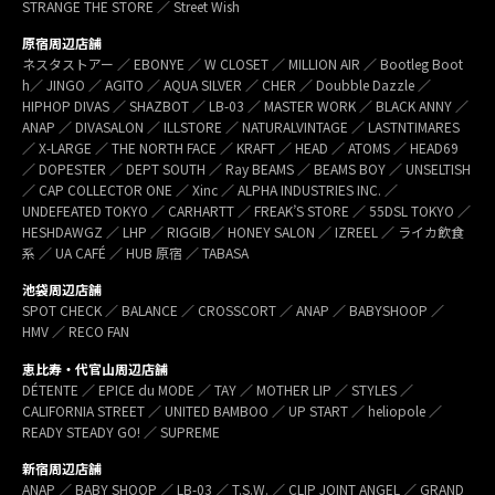
STRANGE THE STORE ／ Street Wish
原宿周辺店舗
ネスタストアー ／ EBONYE ／ W CLOSET ／ MILLION AIR ／ Bootleg Boot
h／ JINGO ／ AGITO ／ AQUA SILVER ／ CHER ／ Doubble Dazzle ／
HIPHOP DIVAS ／ SHAZBOT ／ LB-03 ／ MASTER WORK ／ BLACK ANNY ／
ANAP ／ DIVASALON ／ ILLSTORE ／ NATURALVINTAGE ／ LASTNTIMARES
／ X-LARGE ／ THE NORTH FACE ／ KRAFT ／ HEAD ／ ATOMS ／ HEAD69
／ DOPESTER ／ DEPT SOUTH ／ Ray BEAMS ／ BEAMS BOY ／ UNSELTISH
／ CAP COLLECTOR ONE ／ Xinc ／ ALPHA INDUSTRIES INC. ／
UNDEFEATED TOKYO ／ CARHARTT ／ FREAK’S STORE ／ 55DSL TOKYO ／
HESHDAWGZ ／ LHP ／ RIGGIB／ HONEY SALON ／ IZREEL ／ ライカ飲食
系 ／ UA CAFÉ ／ HUB 原宿 ／ TABASA
池袋周辺店舗
SPOT CHECK ／ BALANCE ／ CROSSCORT ／ ANAP ／ BABYSHOOP ／
HMV ／ RECO FAN
恵比寿・代官山周辺店舗
DÉTENTE ／ EPICE du MODE ／ TAY ／ MOTHER LIP ／ STYLES ／
CALIFORNIA STREET ／ UNITED BAMBOO ／ UP START ／ heliopole ／
READY STEADY GO! ／ SUPREME
新宿周辺店舗
ANAP ／ BABY SHOOP ／ LB-03 ／ T.S.W. ／ CLIP JOINT ANGEL ／ GRAND