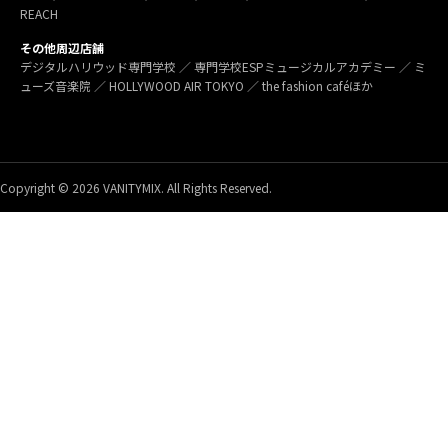
REACH
その他周辺店舗
デジタルハリウッド専門学校 ／ 専門学校ESPミュージカルアカデミー ／ ミ
ューズ音楽院 ／ HOLLYWOOD AIR TOKYO ／ the fashion caféほか
Copyright © 2026 VANITYMIX. All Rights Reserved.