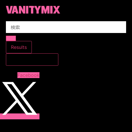
コ
ン
テ
Search
ン
...
ツ
に
ス
Results
キ
すべての結果を見る
ッ
プ
Facebook