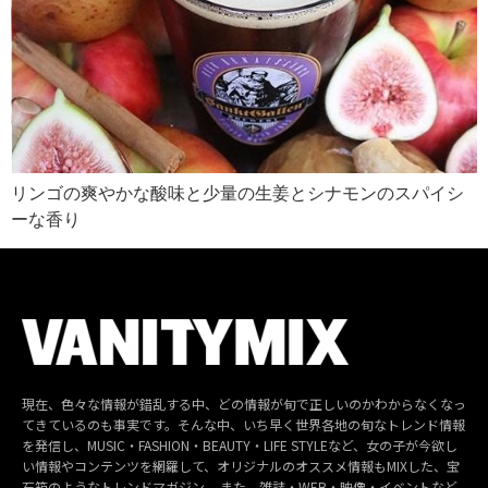
リンゴの爽やかな酸味と少量の生姜とシナモンのスパイシ
ーな香り
現在、色々な情報が錯乱する中、どの情報が旬で正しいのかわからなくなっ
てきているのも事実です。そんな中、いち早く世界各地の旬なトレンド情報
を発信し、MUSIC・FASHION・BEAUTY・LIFE STYLEなど、女の子が今欲し
い情報やコンテンツを網羅して、オリジナルのオススメ情報もMIXした、宝
石箱のようなトレンドマガジン。 また、雑誌・WEB・映像・イベントなど