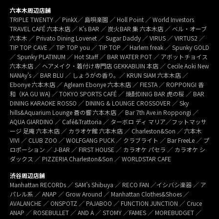
六本木周辺店舗
TRIPLE TWENTY ／ PinkX／ 島唄楽園 ／ Holl Point ／ World Investors
TRAVEL CAFÉ 六本木店 ／ K’s BAR ／ 炭火BAR 集 六本木店 ／ ベル・オーブ
六本木 ／ Privato Dining Lovenet ／ Sugar Daddy ／ VIRUS ／ VIRTUS2 ／
TIP TOP CAVE ／ TIP TOP you ／ TIP TOP ／ Harlem freak ／ Spunky GOLD
／ Spunky PLATINUM ／ Hot Staff ／ BAR WATER POT ／ アボットチョイス
六本木店 ／ ヘアメイク・着付け専門店 GEKKABIJIN 本店 ／ Cecile Aoki New
NANAy’s ／ BAR BLU ／ しょうがの香り。／ KRUN SIAM 六本木店 ／
Ebonye 六本木店 ／ Agleam Ebonye 六本木店 ／ FIESTA ／ ROPPONGI 香
和（KA GU WA) ／ TOKYO SPORTS CAFÉ ／ 焼酎DINIG BAR 虎の桜 ／ BAR
DINING KARAOKE ROSSO ／ DINING & LOUNGE CROSSOVER ／ Sky
hills&Aquarium Lounge 蒼の響 六本木店 ／ Bar 7th Ave.in Roppongi ／
AQUA GIARDINO ／ Café&Trattoria ／ ターボロ ディ マリア／フットマッサ
ージ 足庵 六本木店 ／ カラオケ館 六本木店 ／ Charleston&Son ／ 六本木
VIVI ／ CLUB ZOO ／ WOLFGANG PUCK ／ クラブライト ／ Bar FreeLe ／ プ
ロポーション ／ J-BAR ／ FIRST HOUSE ／ カラオケ パセラ ／ カラオケ シ
ダックス ／ PIZZERIA Charleston&Son ／ WORLDSTAR CAFE
渋谷周辺店舗
Manhattan RECORDs ／ SAM’s Shibuya ／ RECO FAN ／イシバシ楽器 ／ ア
パレル系 ／ ANAP ／ Grow Around ／ Manhattan Clothes&Shoes ／
AVALANCHE ／ ONSPOTZ ／ PAJABOO ／ FUNCTION JUNCTION ／ Cruce
ANAP ／ ROSEBULLET ／ AND A ／ STOMY ／FAMES ／ MOREBUDGET ／