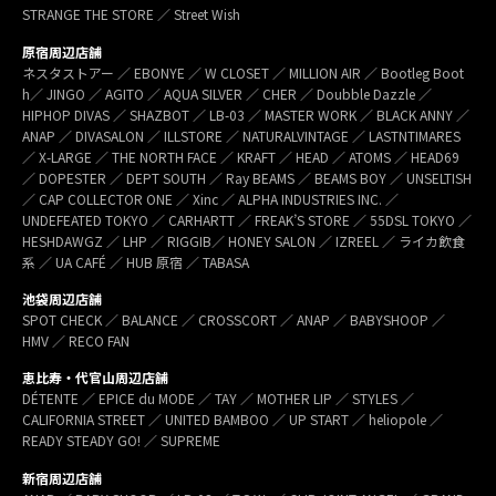
STRANGE THE STORE ／ Street Wish
原宿周辺店舗
ネスタストアー ／ EBONYE ／ W CLOSET ／ MILLION AIR ／ Bootleg Boot
h／ JINGO ／ AGITO ／ AQUA SILVER ／ CHER ／ Doubble Dazzle ／
HIPHOP DIVAS ／ SHAZBOT ／ LB-03 ／ MASTER WORK ／ BLACK ANNY ／
ANAP ／ DIVASALON ／ ILLSTORE ／ NATURALVINTAGE ／ LASTNTIMARES
／ X-LARGE ／ THE NORTH FACE ／ KRAFT ／ HEAD ／ ATOMS ／ HEAD69
／ DOPESTER ／ DEPT SOUTH ／ Ray BEAMS ／ BEAMS BOY ／ UNSELTISH
／ CAP COLLECTOR ONE ／ Xinc ／ ALPHA INDUSTRIES INC. ／
UNDEFEATED TOKYO ／ CARHARTT ／ FREAK’S STORE ／ 55DSL TOKYO ／
HESHDAWGZ ／ LHP ／ RIGGIB／ HONEY SALON ／ IZREEL ／ ライカ飲食
系 ／ UA CAFÉ ／ HUB 原宿 ／ TABASA
池袋周辺店舗
SPOT CHECK ／ BALANCE ／ CROSSCORT ／ ANAP ／ BABYSHOOP ／
HMV ／ RECO FAN
恵比寿・代官山周辺店舗
DÉTENTE ／ EPICE du MODE ／ TAY ／ MOTHER LIP ／ STYLES ／
CALIFORNIA STREET ／ UNITED BAMBOO ／ UP START ／ heliopole ／
READY STEADY GO! ／ SUPREME
新宿周辺店舗