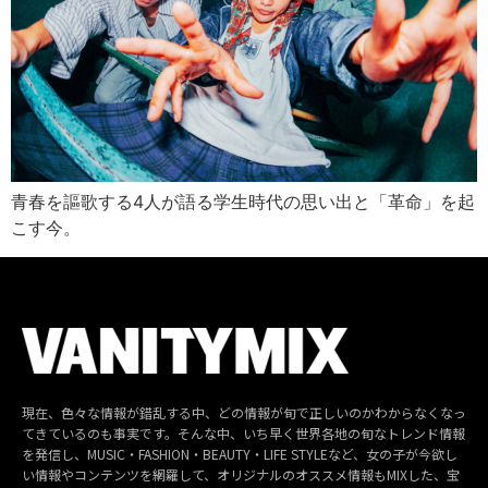
青春を謳歌する4人が語る学生時代の思い出と「革命」を起
こす今。
現在、色々な情報が錯乱する中、どの情報が旬で正しいのかわからなくなっ
てきているのも事実です。そんな中、いち早く世界各地の旬なトレンド情報
を発信し、MUSIC・FASHION・BEAUTY・LIFE STYLEなど、女の子が今欲し
い情報やコンテンツを網羅して、オリジナルのオススメ情報もMIXした、宝