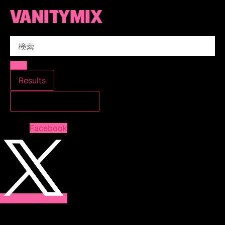
コ
ン
テ
Search
ン
...
ツ
に
ス
Results
キ
すべての結果を見る
ッ
プ
Facebook