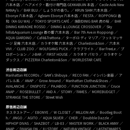
六本木店 ／ ヘアメイク・着付け専門店 GEKKABIJIN 本店 ／ Cecile Aoki New
NANAy’s ／ BAR BLU ／ しょうがの香り。／ KRUN SIAM 六本木店 ／
Ebonye 六本木店 ／ Agleam Ebonye 六本木店 ／ FIESTA ／ ROPPONGI 香
和（KA GU WA) ／ TOKYO SPORTS CAFÉ ／ 焼酎DINIG BAR 虎の桜 ／ BAR
DINING KARAOKE ROSSO ／ DINING & LOUNGE CROSSOVER ／ Sky
hills&Aquarium Lounge 蒼の響 六本木店 ／ Bar 7th Ave.in Roppongi ／
AQUA GIARDINO ／ Café&Trattoria ／ ターボロ ディ マリア／フットマッサ
ージ 足庵 六本木店 ／ カラオケ館 六本木店 ／ Charleston&Son ／ 六本木
VIVI ／ CLUB ZOO ／ WOLFGANG PUCK ／ クラブライト ／ Bar FreeLe ／ プ
ロポーション ／ J-BAR ／ FIRST HOUSE ／ カラオケ パセラ ／ カラオケ シ
ダックス ／ PIZZERIA Charleston&Son ／ WORLDSTAR CAFE
渋谷周辺店舗
Manhattan RECORDs ／ SAM’s Shibuya ／ RECO FAN ／イシバシ楽器 ／ ア
パレル系 ／ ANAP ／ Grow Around ／ Manhattan Clothes&Shoes ／
AVALANCHE ／ ONSPOTZ ／ PAJABOO ／ FUNCTION JUNCTION ／ Cruce
ANAP ／ ROSEBULLET ／ AND A ／ STOMY ／FAMES ／ MOREBUDGET ／
STRANGE THE STORE ／ Street Wish
原宿周辺店舗
ネスタストアー ／ EBONYE ／ W CLOSET ／ MILLION AIR ／ Bootleg Boot
h／ JINGO ／ AGITO ／ AQUA SILVER ／ CHER ／ Doubble Dazzle ／
HIPHOP DIVAS ／ SHAZBOT ／ LB-03 ／ MASTER WORK ／ BLACK ANNY ／
ANAP ／ DIVASALON ／ ILLSTORE ／ NATURALVINTAGE ／ LASTNTIMARES