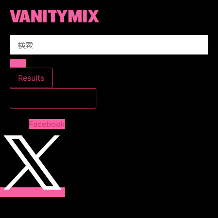
コ
ン
テ
Search
ン
...
ツ
に
ス
Results
キ
すべての結果を見る
ッ
プ
Facebook