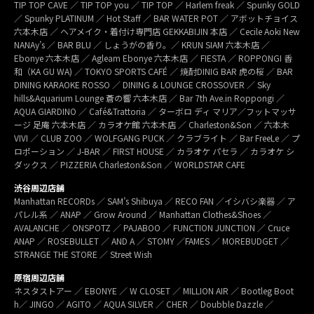
TIP TOP CAVE ／ TIP TOP you ／ TIP TOP ／ Harlem freak ／ Spunky GOLD
／ Spunky PLATINUM ／ Hot Staff ／ BAR WATER POT ／ アボットチョイス
六本木店 ／ ヘアメイク・着付け専門店 GEKKABIJIN 本店 ／ Cecile Aoki New
NANAy’s ／ BAR BLU ／ しょうがの香り。／ KRUN SIAM 六本木店 ／
Ebonye 六本木店 ／ Agleam Ebonye 六本木店 ／ FIESTA ／ ROPPONGI 香
和（KA GU WA) ／ TOKYO SPORTS CAFÉ ／ 焼酎DINIG BAR 虎の桜 ／ BAR
DINING KARAOKE ROSSO ／ DINING & LOUNGE CROSSOVER ／ Sky
hills&Aquarium Lounge 蒼の響 六本木店 ／ Bar 7th Ave.in Roppongi ／
AQUA GIARDINO ／ Café&Trattoria ／ ターボロ ディ マリア／フットマッサ
ージ 足庵 六本木店 ／ カラオケ館 六本木店 ／ Charleston&Son ／ 六本木
VIVI ／ CLUB ZOO ／ WOLFGANG PUCK ／ クラブライト ／ Bar FreeLe ／ プ
ロポーション ／ J-BAR ／ FIRST HOUSE ／ カラオケ パセラ ／ カラオケ シ
ダックス ／ PIZZERIA Charleston&Son ／ WORLDSTAR CAFE
渋谷周辺店舗
Manhattan RECORDs ／ SAM’s Shibuya ／ RECO FAN ／イシバシ楽器 ／ ア
パレル系 ／ ANAP ／ Grow Around ／ Manhattan Clothes&Shoes ／
AVALANCHE ／ ONSPOTZ ／ PAJABOO ／ FUNCTION JUNCTION ／ Cruce
ANAP ／ ROSEBULLET ／ AND A ／ STOMY ／FAMES ／ MOREBUDGET ／
STRANGE THE STORE ／ Street Wish
原宿周辺店舗
ネスタストアー ／ EBONYE ／ W CLOSET ／ MILLION AIR ／ Bootleg Boot
h／ JINGO ／ AGITO ／ AQUA SILVER ／ CHER ／ Doubble Dazzle ／