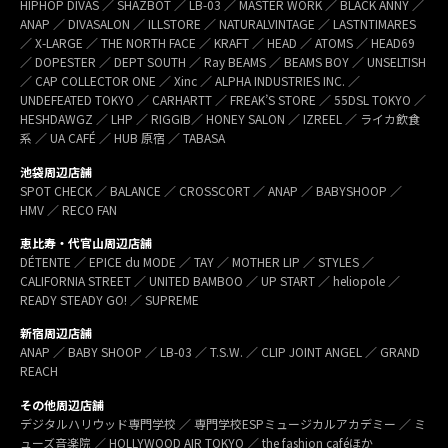
HIPHOP DIVAS ／ SHAZBOT ／ LB-03 ／ MASTER WORK ／ BLACK ANNY ／
ANAP ／ DIVASALON ／ ILLSTORE ／ NATURALVINTAGE ／ LASTNTIMARES
／ X-LARGE ／ THE NORTH FACE ／ KRAFT ／ HEAD ／ ATOMS ／ HEAD69
／ DOPESTER ／ DEPT SOUTH ／ Ray BEAMS ／ BEAMS BOY ／ UNSELTISH
／ CAP COLLECTOR ONE ／ Xinc ／ ALPHA INDUSTRIES INC. ／
UNDEFEATED TOKYO ／ CARHARTT ／ FREAK’S STORE ／ 55DSL TOKYO ／
HESHDAWGZ ／ LHP ／ RIGGIB／ HONEY SALON ／ IZREEL ／ ライカ飲食
系 ／ UA CAFÉ ／ HUB 原宿 ／ TABASA
池袋周辺店舗
SPOT CHECK ／ BALANCE ／ CROSSCORT ／ ANAP ／ BABYSHOOP ／
HMV ／ RECO FAN
恵比寿・代官山周辺店舗
DÉTENTE ／ EPICE du MODE ／ TAY ／ MOTHER LIP ／ STYLES ／
CALIFORNIA STREET ／ UNITED BAMBOO ／ UP START ／ heliopole ／
READY STEADY GO! ／ SUPREME
新宿周辺店舗
ANAP ／ BABY SHOOP ／ LB-03 ／ T.S.W. ／ CLIP JOINT ANGEL ／ GRAND
REACH
その他周辺店舗
デジタルハリウッド専門学校 ／ 専門学校ESPミュージカルアカデミー ／ ミ
ューズ音楽院 ／ HOLLYWOOD AIR TOKYO ／ the fashion caféほか