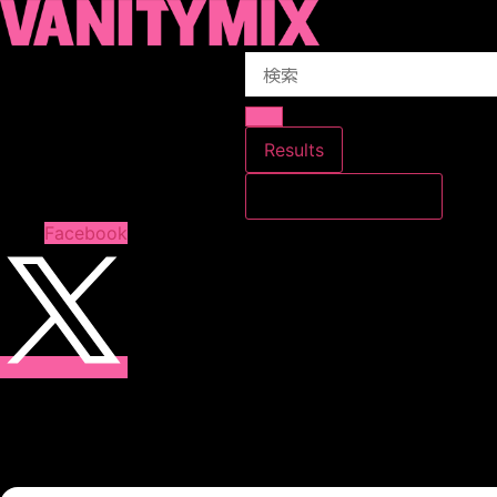
コ
ン
Search
テ
...
ン
ツ
に
Results
ス
すべての結果を見る
キ
ッ
Facebook
プ