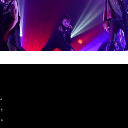
。
い
ツを
ドを