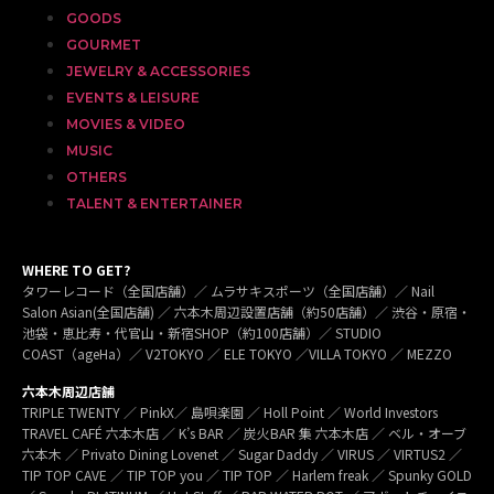
GOODS
GOURMET
JEWELRY & ACCESSORIES
EVENTS & LEISURE
MOVIES & VIDEO
MUSIC
OTHERS
TALENT & ENTERTAINER
WHERE TO GET?
タワーレコード（全国店舗）／ ムラサキスポーツ（全国店舗）／ Nail
Salon Asian(全国店舗) ／ 六本木周辺設置店舗（約50店舗）／ 渋谷・原宿・
池袋・恵比寿・代官山・新宿SHOP（約100店舗）／ STUDIO
COAST（ageHa）／ V2TOKYO ／ ELE TOKYO ／VILLA TOKYO ／ MEZZO
六本木周辺店舗
TRIPLE TWENTY ／ PinkX／ 島唄楽園 ／ Holl Point ／ World Investors
TRAVEL CAFÉ 六本木店 ／ K’s BAR ／ 炭火BAR 集 六本木店 ／ ベル・オーブ
六本木 ／ Privato Dining Lovenet ／ Sugar Daddy ／ VIRUS ／ VIRTUS2 ／
TIP TOP CAVE ／ TIP TOP you ／ TIP TOP ／ Harlem freak ／ Spunky GOLD