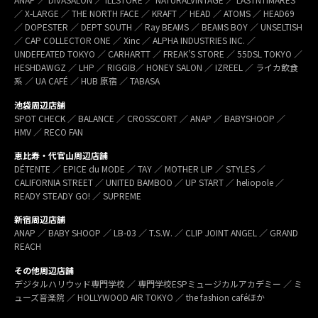
／ X-LARGE ／ THE NORTH FACE ／ KRAFT ／ HEAD ／ ATOMS ／ HEAD69
／ DOPESTER ／ DEPT SOUTH ／ Ray BEAMS ／ BEAMS BOY ／ UNSELTISH
／ CAP COLLECTOR ONE ／ Xinc ／ ALPHA INDUSTRIES INC. ／
UNDEFEATED TOKYO ／ CARHARTT ／ FREAK’S STORE ／ 55DSL TOKYO ／
HESHDAWGZ ／ LHP ／ RIGGIB／ HONEY SALON ／ IZREEL ／ ライカ飲食
系 ／ UA CAFÉ ／ HUB 原宿 ／ TABASA
池袋周辺店舗
SPOT CHECK ／ BALANCE ／ CROSSCORT ／ ANAP ／ BABYSHOOP ／
HMV ／ RECO FAN
恵比寿・代官山周辺店舗
DÉTENTE ／ EPICE du MODE ／ TAY ／ MOTHER LIP ／ STYLES ／
CALIFORNIA STREET ／ UNITED BAMBOO ／ UP START ／ heliopole ／
READY STEADY GO! ／ SUPREME
新宿周辺店舗
ANAP ／ BABY SHOOP ／ LB-03 ／ T.S.W. ／ CLIP JOINT ANGEL ／ GRAND
REACH
その他周辺店舗
デジタルハリウッド専門学校 ／ 専門学校ESPミュージカルアカデミー ／ ミ
ューズ音楽院 ／ HOLLYWOOD AIR TOKYO ／ the fashion caféほか