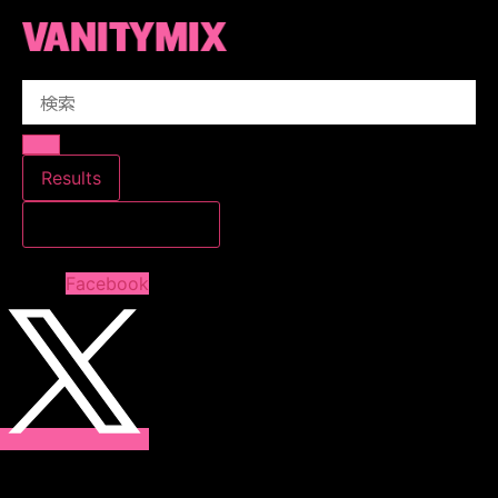
コ
ン
テ
Search
ン
...
ツ
に
ス
Results
キ
すべての結果を見る
ッ
プ
Facebook