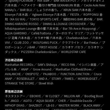
／ Spunky PLATINUM ／ Hot Staff ／ BAR WATER POT ／ アボットチョイス
六本木店 ／ ヘアメイク・着付け専門店 GEKKABIJIN 本店 ／ Cecile Aoki New
NANAy’s ／ BAR BLU ／ しょうがの香り。／ KRUN SIAM 六本木店 ／
Ebonye 六本木店 ／ Agleam Ebonye 六本木店 ／ FIESTA ／ ROPPONGI 香
和（KA GU WA) ／ TOKYO SPORTS CAFÉ ／ 焼酎DINIG BAR 虎の桜 ／ BAR
DINING KARAOKE ROSSO ／ DINING & LOUNGE CROSSOVER ／ Sky
hills&Aquarium Lounge 蒼の響 六本木店 ／ Bar 7th Ave.in Roppongi ／
AQUA GIARDINO ／ Café&Trattoria ／ ターボロ ディ マリア／フットマッサ
ージ 足庵 六本木店 ／ カラオケ館 六本木店 ／ Charleston&Son ／ 六本木
VIVI ／ CLUB ZOO ／ WOLFGANG PUCK ／ クラブライト ／ Bar FreeLe ／ プ
ロポーション ／ J-BAR ／ FIRST HOUSE ／ カラオケ パセラ ／ カラオケ シ
ダックス ／ PIZZERIA Charleston&Son ／ WORLDSTAR CAFE
渋谷周辺店舗
Manhattan RECORDs ／ SAM’s Shibuya ／ RECO FAN ／イシバシ楽器 ／ ア
パレル系 ／ ANAP ／ Grow Around ／ Manhattan Clothes&Shoes ／
AVALANCHE ／ ONSPOTZ ／ PAJABOO ／ FUNCTION JUNCTION ／ Cruce
ANAP ／ ROSEBULLET ／ AND A ／ STOMY ／FAMES ／ MOREBUDGET ／
STRANGE THE STORE ／ Street Wish
原宿周辺店舗
ネスタストアー ／ EBONYE ／ W CLOSET ／ MILLION AIR ／ Bootleg Boot
h／ JINGO ／ AGITO ／ AQUA SILVER ／ CHER ／ Doubble Dazzle ／
HIPHOP DIVAS ／ SHAZBOT ／ LB-03 ／ MASTER WORK ／ BLACK ANNY ／
ANAP ／ DIVASALON ／ ILLSTORE ／ NATURALVINTAGE ／ LASTNTIMARES