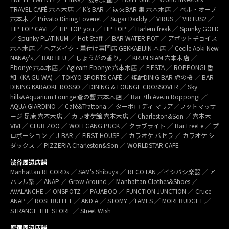
TRAVEL CAFÉ 六本木店 ／ K’s BAR ／ 炭火BAR 集 六本木店 ／ ベル・オーブ
六本木 ／ Privato Dining Lovenet ／ Sugar Daddy ／ VIRUS ／ VIRTUS2 ／
TIP TOP CAVE ／ TIP TOP you ／ TIP TOP ／ Harlem freak ／ Spunky GOLD
／ Spunky PLATINUM ／ Hot Staff ／ BAR WATER POT ／ アボットチョイス
六本木店 ／ ヘアメイク・着付け専門店 GEKKABIJIN 本店 ／ Cecile Aoki New
NANAy’s ／ BAR BLU ／ しょうがの香り。／ KRUN SIAM 六本木店 ／
Ebonye 六本木店 ／ Agleam Ebonye 六本木店 ／ FIESTA ／ ROPPONGI 香
和（KA GU WA) ／ TOKYO SPORTS CAFÉ ／ 焼酎DINIG BAR 虎の桜 ／ BAR
DINING KARAOKE ROSSO ／ DINING & LOUNGE CROSSOVER ／ Sky
hills&Aquarium Lounge 蒼の響 六本木店 ／ Bar 7th Ave.in Roppongi ／
AQUA GIARDINO ／ Café&Trattoria ／ ターボロ ディ マリア／フットマッサ
ージ 足庵 六本木店 ／ カラオケ館 六本木店 ／ Charleston&Son ／ 六本木
VIVI ／ CLUB ZOO ／ WOLFGANG PUCK ／ クラブライト ／ Bar FreeLe ／ プ
ロポーション ／ J-BAR ／ FIRST HOUSE ／ カラオケ パセラ ／ カラオケ シ
ダックス ／ PIZZERIA Charleston&Son ／ WORLDSTAR CAFE
渋谷周辺店舗
Manhattan RECORDs ／ SAM’s Shibuya ／ RECO FAN ／イシバシ楽器 ／ ア
パレル系 ／ ANAP ／ Grow Around ／ Manhattan Clothes&Shoes ／
AVALANCHE ／ ONSPOTZ ／ PAJABOO ／ FUNCTION JUNCTION ／ Cruce
ANAP ／ ROSEBULLET ／ AND A ／ STOMY ／FAMES ／ MOREBUDGET ／
STRANGE THE STORE ／ Street Wish
原宿周辺店舗