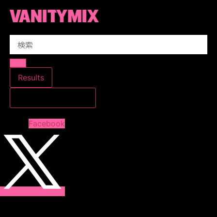
コ
ン
テ
Search
ン
...
ツ
に
ス
Results
キ
すべての結果を見る
ッ
プ
Facebook