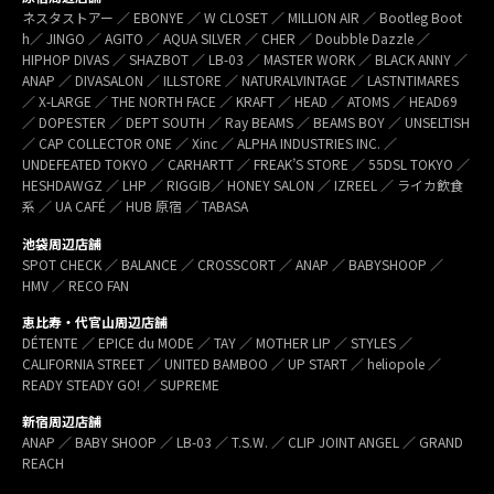
ネスタストアー ／ EBONYE ／ W CLOSET ／ MILLION AIR ／ Bootleg Boot
h／ JINGO ／ AGITO ／ AQUA SILVER ／ CHER ／ Doubble Dazzle ／
HIPHOP DIVAS ／ SHAZBOT ／ LB-03 ／ MASTER WORK ／ BLACK ANNY ／
ANAP ／ DIVASALON ／ ILLSTORE ／ NATURALVINTAGE ／ LASTNTIMARES
／ X-LARGE ／ THE NORTH FACE ／ KRAFT ／ HEAD ／ ATOMS ／ HEAD69
／ DOPESTER ／ DEPT SOUTH ／ Ray BEAMS ／ BEAMS BOY ／ UNSELTISH
／ CAP COLLECTOR ONE ／ Xinc ／ ALPHA INDUSTRIES INC. ／
UNDEFEATED TOKYO ／ CARHARTT ／ FREAK’S STORE ／ 55DSL TOKYO ／
HESHDAWGZ ／ LHP ／ RIGGIB／ HONEY SALON ／ IZREEL ／ ライカ飲食
系 ／ UA CAFÉ ／ HUB 原宿 ／ TABASA
池袋周辺店舗
SPOT CHECK ／ BALANCE ／ CROSSCORT ／ ANAP ／ BABYSHOOP ／
HMV ／ RECO FAN
恵比寿・代官山周辺店舗
DÉTENTE ／ EPICE du MODE ／ TAY ／ MOTHER LIP ／ STYLES ／
CALIFORNIA STREET ／ UNITED BAMBOO ／ UP START ／ heliopole ／
READY STEADY GO! ／ SUPREME
新宿周辺店舗
ANAP ／ BABY SHOOP ／ LB-03 ／ T.S.W. ／ CLIP JOINT ANGEL ／ GRAND
REACH