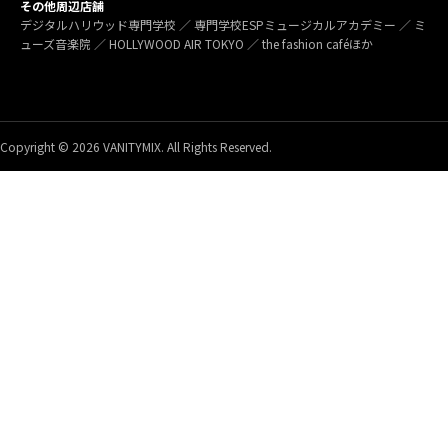
その他周辺店舗
デジタルハリウッド専門学校 ／ 専門学校ESPミュージカルアカデミー ／ ミ
ューズ音楽院 ／ HOLLYWOOD AIR TOKYO ／ the fashion caféほか
Copyright © 2026 VANITYMIX. All Rights Reserved.