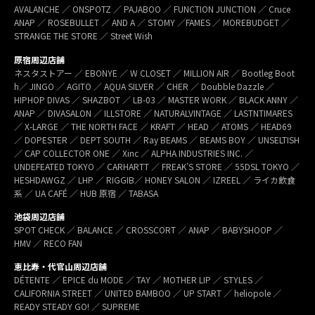
AVALANCHE ／ ONSPOTZ ／ PAJABOO ／ FUNCTION JUNCTION ／ Cruce
ANAP ／ ROSEBULLET ／ AND A ／ STOMY ／FAMES ／ MOREBUDGET ／
STRANGE THE STORE ／ Street Wish
原宿周辺店舗
ネスタストアー ／ EBONYE ／ W CLOSET ／ MILLION AIR ／ Bootleg Boot
h／ JINGO ／ AGITO ／ AQUA SILVER ／ CHER ／ Doubble Dazzle ／
HIPHOP DIVAS ／ SHAZBOT ／ LB-03 ／ MASTER WORK ／ BLACK ANNY ／
ANAP ／ DIVASALON ／ ILLSTORE ／ NATURALVINTAGE ／ LASTNTIMARES
／ X-LARGE ／ THE NORTH FACE ／ KRAFT ／ HEAD ／ ATOMS ／ HEAD69
／ DOPESTER ／ DEPT SOUTH ／ Ray BEAMS ／ BEAMS BOY ／ UNSELTISH
／ CAP COLLECTOR ONE ／ Xinc ／ ALPHA INDUSTRIES INC. ／
UNDEFEATED TOKYO ／ CARHARTT ／ FREAK’S STORE ／ 55DSL TOKYO ／
HESHDAWGZ ／ LHP ／ RIGGIB／ HONEY SALON ／ IZREEL ／ ライカ飲食
系 ／ UA CAFÉ ／ HUB 原宿 ／ TABASA
池袋周辺店舗
SPOT CHECK ／ BALANCE ／ CROSSCORT ／ ANAP ／ BABYSHOOP ／
HMV ／ RECO FAN
恵比寿・代官山周辺店舗
DÉTENTE ／ EPICE du MODE ／ TAY ／ MOTHER LIP ／ STYLES ／
CALIFORNIA STREET ／ UNITED BAMBOO ／ UP START ／ heliopole ／
READY STEADY GO! ／ SUPREME