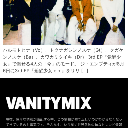
ハルモトヒナ（Vo）、トクナガシンノスケ（Gt）、クガケ
ンノスケ（Ba）、カワカミタイキ（Dr） 3rd EP『覚醒少
女』で魅せる4人の「今」のモード。 ジ・エンプティが8月
6日に3rd EP『覚醒少女 e.p.』をリリ […]
現在、色々な情報が錯乱する中、どの情報が旬で正しいのかわからなくなっ
てきているのも事実です。そんな中、いち早く世界各地の旬なトレンド情報