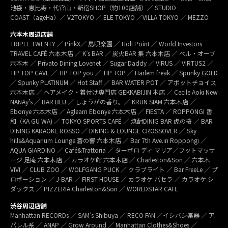
池袋・恵比寿・代官山・新宿SHOP（約100店舗）／ STUDIO
COAST（ageHa）／ V2TOKYO ／ ELE TOKYO ／VILLA TOKYO ／ MEZZO
六本木周辺店舗
TRIPLE TWENTY ／ PinkX／ 島唄楽園 ／ Holl Point ／ World Investors
TRAVEL CAFÉ 六本木店 ／ K’s BAR ／ 炭火BAR 集 六本木店 ／ ベル・オーブ
六本木 ／ Privato Dining Lovenet ／ Sugar Daddy ／ VIRUS ／ VIRTUS2 ／
TIP TOP CAVE ／ TIP TOP you ／ TIP TOP ／ Harlem freak ／ Spunky GOLD
／ Spunky PLATINUM ／ Hot Staff ／ BAR WATER POT ／ アボットチョイス
六本木店 ／ ヘアメイク・着付け専門店 GEKKABIJIN 本店 ／ Cecile Aoki New
NANAy’s ／ BAR BLU ／ しょうがの香り。／ KRUN SIAM 六本木店 ／
Ebonye 六本木店 ／ Agleam Ebonye 六本木店 ／ FIESTA ／ ROPPONGI 香
和（KA GU WA) ／ TOKYO SPORTS CAFÉ ／ 焼酎DINIG BAR 虎の桜 ／ BAR
DINING KARAOKE ROSSO ／ DINING & LOUNGE CROSSOVER ／ Sky
hills&Aquarium Lounge 蒼の響 六本木店 ／ Bar 7th Ave.in Roppongi ／
AQUA GIARDINO ／ Café&Trattoria ／ ターボロ ディ マリア／フットマッサ
ージ 足庵 六本木店 ／ カラオケ館 六本木店 ／ Charleston&Son ／ 六本木
VIVI ／ CLUB ZOO ／ WOLFGANG PUCK ／ クラブライト ／ Bar FreeLe ／ プ
ロポーション ／ J-BAR ／ FIRST HOUSE ／ カラオケ パセラ ／ カラオケ シ
ダックス ／ PIZZERIA Charleston&Son ／ WORLDSTAR CAFE
渋谷周辺店舗
Manhattan RECORDs ／ SAM’s Shibuya ／ RECO FAN ／イシバシ楽器 ／ ア
パレル系 ／ ANAP ／ Grow Around ／ Manhattan Clothes&Shoes ／