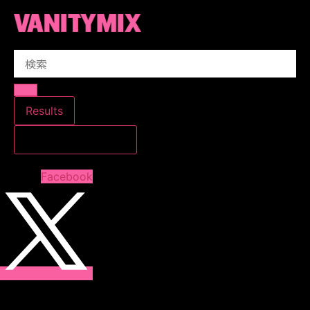
コ
ン
テ
Search
ン
...
ツ
に
ス
Results
キ
すべての結果を見る
ッ
プ
Facebook