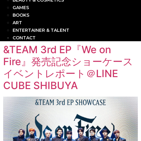
BEAUTY & COSMETICS
GAMES
BOOKS
ART
ENTERTAINER & TALENT
CONTACT
&TEAM 3rd EP『We on
Fire』発売記念ショーケース
イベントレポート＠LINE
CUBE SHIBUYA