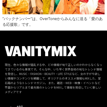
“バックナンバー”は、OverToneからみんなに送る「愛のあ
る応援歌」です。
現在、色々な情報が錯乱する中、どの情報が旬で正しいのかわからなくなっ
てきているのも事実です。そんな中、いち早く世界各地の旬なトレンド情報
を発信し、MUSIC・FASHION・BEAUTY・LIFE STYLEなど、女の子が今欲し
い情報やコンテンツを網羅して、オリジナルのオススメ情報もMIXした、宝
石箱のようなトレンドマガジン。 また、雑誌・WEB・映像・イベントなど
平面からリアルまで最先端のトレンドをMIXして情報を発信していく新しい
メディアです
ART