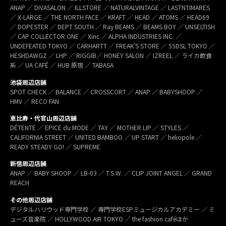
ANAP ／ DIVASALON ／ ILLSTORE ／ NATURALVINTAGE ／ LASTNTIMARES
／ X-LARGE ／ THE NORTH FACE ／ KRAFT ／ HEAD ／ ATOMS ／ HEAD69
／ DOPESTER ／ DEPT SOUTH ／ Ray BEAMS ／ BEAMS BOY ／ UNSELTISH
／ CAP COLLECTOR ONE ／ Xinc ／ ALPHA INDUSTRIES INC. ／
UNDEFEATED TOKYO ／ CARHARTT ／ FREAK’S STORE ／ 55DSL TOKYO ／
HESHDAWGZ ／ LHP ／ RIGGIB／ HONEY SALON ／ IZREEL ／ ライカ飲食
系 ／ UA CAFÉ ／ HUB 原宿 ／ TABASA
池袋周辺店舗
SPOT CHECK ／ BALANCE ／ CROSSCORT ／ ANAP ／ BABYSHOOP ／
HMV ／ RECO FAN
恵比寿・代官山周辺店舗
DÉTENTE ／ EPICE du MODE ／ TAY ／ MOTHER LIP ／ STYLES ／
CALIFORNIA STREET ／ UNITED BAMBOO ／ UP START ／ heliopole ／
READY STEADY GO! ／ SUPREME
新宿周辺店舗
ANAP ／ BABY SHOOP ／ LB-03 ／ T.S.W. ／ CLIP JOINT ANGEL ／ GRAND
REACH
その他周辺店舗
デジタルハリウッド専門学校 ／ 専門学校ESPミュージカルアカデミー ／ ミ
ューズ音楽院 ／ HOLLYWOOD AIR TOKYO ／ the fashion caféほか