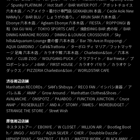
／ Spunky PLATINUM ／ Hot Staff ／ BAR WATER POT ／ アボットチョイス
六本木店 ／ ヘアメイク・着付け専門店 GEKKABIJIN 本店 ／ Cecile Aoki New
NANAy’s ／ BAR BLU ／ しょうがの香り。／ KRUN SIAM 六本木店 ／
Ebonye 六本木店 ／ Agleam Ebonye 六本木店 ／ FIESTA ／ ROPPONGI 香
和（KA GU WA) ／ TOKYO SPORTS CAFÉ ／ 焼酎DINIG BAR 虎の桜 ／ BAR
DINING KARAOKE ROSSO ／ DINING & LOUNGE CROSSOVER ／ Sky
hills&Aquarium Lounge 蒼の響 六本木店 ／ Bar 7th Ave.in Roppongi ／
AQUA GIARDINO ／ Café&Trattoria ／ ターボロ ディ マリア／フットマッサ
ージ 足庵 六本木店 ／ カラオケ館 六本木店 ／ Charleston&Son ／ 六本木
VIVI ／ CLUB ZOO ／ WOLFGANG PUCK ／ クラブライト ／ Bar FreeLe ／ プ
ロポーション ／ J-BAR ／ FIRST HOUSE ／ カラオケ パセラ ／ カラオケ シ
ダックス ／ PIZZERIA Charleston&Son ／ WORLDSTAR CAFE
渋谷周辺店舗
Manhattan RECORDs ／ SAM’s Shibuya ／ RECO FAN ／イシバシ楽器 ／ ア
パレル系 ／ ANAP ／ Grow Around ／ Manhattan Clothes&Shoes ／
AVALANCHE ／ ONSPOTZ ／ PAJABOO ／ FUNCTION JUNCTION ／ Cruce
ANAP ／ ROSEBULLET ／ AND A ／ STOMY ／FAMES ／ MOREBUDGET ／
STRANGE THE STORE ／ Street Wish
原宿周辺店舗
ネスタストアー ／ EBONYE ／ W CLOSET ／ MILLION AIR ／ Bootleg Boot
h／ JINGO ／ AGITO ／ AQUA SILVER ／ CHER ／ Doubble Dazzle ／
HIPHOP DIVAS ／ SHAZBOT ／ LB-03 ／ MASTER WORK ／ BLACK ANNY ／