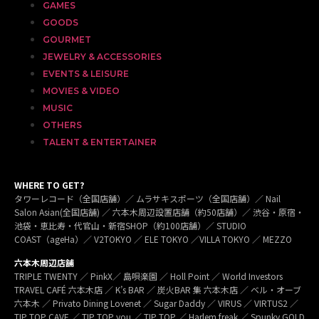
GAMES
GOODS
GOURMET
JEWELRY & ACCESSORIES
EVENTS & LEISURE
MOVIES & VIDEO
MUSIC
OTHERS
TALENT & ENTERTAINER
WHERE TO GET?
タワーレコード（全国店舗）／ ムラサキスポーツ（全国店舗）／ Nail
Salon Asian(全国店舗) ／ 六本木周辺設置店舗（約50店舗）／ 渋谷・原宿・
池袋・恵比寿・代官山・新宿SHOP（約100店舗）／ STUDIO
COAST（ageHa）／ V2TOKYO ／ ELE TOKYO ／VILLA TOKYO ／ MEZZO
六本木周辺店舗
TRIPLE TWENTY ／ PinkX／ 島唄楽園 ／ Holl Point ／ World Investors
TRAVEL CAFÉ 六本木店 ／ K’s BAR ／ 炭火BAR 集 六本木店 ／ ベル・オーブ
六本木 ／ Privato Dining Lovenet ／ Sugar Daddy ／ VIRUS ／ VIRTUS2 ／
TIP TOP CAVE ／ TIP TOP you ／ TIP TOP ／ Harlem freak ／ Spunky GOLD