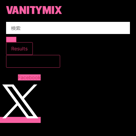
コ
ン
テ
Search
ン
...
ツ
に
ス
Results
キ
すべての結果を見る
ッ
プ
Facebook