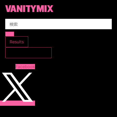
コ
ン
テ
Search
ン
...
ツ
に
ス
Results
キ
すべての結果を見る
ッ
プ
Facebook