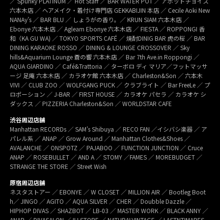
／ Spunky PLATINUM ／ Hot Staff ／ BAR WATER POT ／ アボットチョイス
六本木店 ／ ヘアメイク・着付け専門店 GEKKABIJIN 本店 ／ Cecile Aoki New
NANAy’s ／ BAR BLU ／ しょうがの香り。／ KRUN SIAM 六本木店 ／
Ebonye 六本木店 ／ Agleam Ebonye 六本木店 ／ FIESTA ／ ROPPONGI 香
和（KA GU WA) ／ TOKYO SPORTS CAFÉ ／ 焼酎DINIG BAR 虎の桜 ／ BAR
DINING KARAOKE ROSSO ／ DINING & LOUNGE CROSSOVER ／ Sky
hills&Aquarium Lounge 蒼の響 六本木店 ／ Bar 7th Ave.in Roppongi ／
AQUA GIARDINO ／ Café&Trattoria ／ ターボロ ディ マリア／フットマッサ
ージ 足庵 六本木店 ／ カラオケ館 六本木店 ／ Charleston&Son ／ 六本木
VIVI ／ CLUB ZOO ／ WOLFGANG PUCK ／ クラブライト ／ Bar FreeLe ／ プ
ロポーション ／ J-BAR ／ FIRST HOUSE ／ カラオケ パセラ ／ カラオケ シ
ダックス ／ PIZZERIA Charleston&Son ／ WORLDSTAR CAFE
渋谷周辺店舗
Manhattan RECORDs ／ SAM’s Shibuya ／ RECO FAN ／イシバシ楽器 ／ ア
パレル系 ／ ANAP ／ Grow Around ／ Manhattan Clothes&Shoes ／
AVALANCHE ／ ONSPOTZ ／ PAJABOO ／ FUNCTION JUNCTION ／ Cruce
ANAP ／ ROSEBULLET ／ AND A ／ STOMY ／FAMES ／ MOREBUDGET ／
STRANGE THE STORE ／ Street Wish
原宿周辺店舗
ネスタストアー ／ EBONYE ／ W CLOSET ／ MILLION AIR ／ Bootleg Boot
h／ JINGO ／ AGITO ／ AQUA SILVER ／ CHER ／ Doubble Dazzle ／
HIPHOP DIVAS ／ SHAZBOT ／ LB-03 ／ MASTER WORK ／ BLACK ANNY ／
ANAP ／ DIVASALON ／ ILLSTORE ／ NATURALVINTAGE ／ LASTNTIMARES