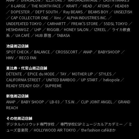
／ X-LARGE ／ THE NORTH FACE ／ KRAFT ／ HEAD ／ ATOMS ／ HEAD69
／ DOPESTER ／ DEPT SOUTH ／ Ray BEAMS ／ BEAMS BOY ／ UNSELTISH
／ CAP COLLECTOR ONE ／ Xinc ／ ALPHA INDUSTRIES INC. ／
UNDEFEATED TOKYO ／ CARHARTT ／ FREAK’S STORE ／ 55DSL TOKYO ／
HESHDAWGZ ／ LHP ／ RIGGIB／ HONEY SALON ／ IZREEL ／ ライカ飲食
系 ／ UA CAFÉ ／ HUB 原宿 ／ TABASA
池袋周辺店舗
SPOT CHECK ／ BALANCE ／ CROSSCORT ／ ANAP ／ BABYSHOOP ／
HMV ／ RECO FAN
恵比寿・代官山周辺店舗
DÉTENTE ／ EPICE du MODE ／ TAY ／ MOTHER LIP ／ STYLES ／
CALIFORNIA STREET ／ UNITED BAMBOO ／ UP START ／ heliopole ／
READY STEADY GO! ／ SUPREME
新宿周辺店舗
ANAP ／ BABY SHOOP ／ LB-03 ／ T.S.W. ／ CLIP JOINT ANGEL ／ GRAND
REACH
その他周辺店舗
デジタルハリウッド専門学校 ／ 専門学校ESPミュージカルアカデミー ／ ミ
ューズ音楽院 ／ HOLLYWOOD AIR TOKYO ／ the fashion caféほか