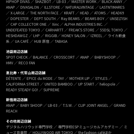
HIPHOP DIVAS ／ SHAZBOT ／ LB-03 ／ MASTER WORK ／ BLACK ANNY ／
ANAP ／ DIVASALON ／ ILLSTORE ／ NATURALVINTAGE ／ LASTNTIMARES
／ X-LARGE ／ THE NORTH FACE ／ KRAFT ／ HEAD ／ ATOMS ／ HEAD69
／ DOPESTER ／ DEPT SOUTH ／ Ray BEAMS ／ BEAMS BOY ／ UNSELTISH
／ CAP COLLECTOR ONE ／ Xinc ／ ALPHA INDUSTRIES INC. ／
UNDEFEATED TOKYO ／ CARHARTT ／ FREAK’S STORE ／ 55DSL TOKYO ／
HESHDAWGZ ／ LHP ／ RIGGIB／ HONEY SALON ／ IZREEL ／ ライカ飲食
系 ／ UA CAFÉ ／ HUB 原宿 ／ TABASA
池袋周辺店舗
SPOT CHECK ／ BALANCE ／ CROSSCORT ／ ANAP ／ BABYSHOOP ／
HMV ／ RECO FAN
恵比寿・代官山周辺店舗
DÉTENTE ／ EPICE du MODE ／ TAY ／ MOTHER LIP ／ STYLES ／
CALIFORNIA STREET ／ UNITED BAMBOO ／ UP START ／ heliopole ／
READY STEADY GO! ／ SUPREME
新宿周辺店舗
ANAP ／ BABY SHOOP ／ LB-03 ／ T.S.W. ／ CLIP JOINT ANGEL ／ GRAND
REACH
その他周辺店舗
デジタルハリウッド専門学校 ／ 専門学校ESPミュージカルアカデミー ／ ミ
ューズ音楽院 ／ HOLLYWOOD AIR TOKYO ／ the fashion caféほか