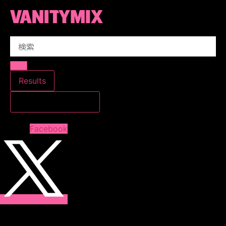
コ
ン
テ
Search
ン
...
ツ
に
ス
Results
キ
すべての結果を見る
ッ
プ
Facebook