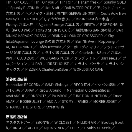
TIP TOP CAVE ／ TIP TOP you ／ TIP TOP ／ Harlem freak ／ Spunky GOLD
／ Spunky PLATINUM ／ Hot Staff ／ BAR WATER POT ／ アボットチョイス
六本木店 ／ ヘアメイク・着付け専門店 GEKKABIJIN 本店 ／ Cecile Aoki New
NANAy’s ／ BAR BLU ／ しょうがの香り。／ KRUN SIAM 六本木店 ／
Ebonye 六本木店 ／ Agleam Ebonye 六本木店 ／ FIESTA ／ ROPPONGI 香
和（KA GU WA) ／ TOKYO SPORTS CAFÉ ／ 焼酎DINIG BAR 虎の桜 ／ BAR
DINING KARAOKE ROSSO ／ DINING & LOUNGE CROSSOVER ／ Sky
hills&Aquarium Lounge 蒼の響 六本木店 ／ Bar 7th Ave.in Roppongi ／
AQUA GIARDINO ／ Café&Trattoria ／ ターボロ ディ マリア／フットマッサ
ージ 足庵 六本木店 ／ カラオケ館 六本木店 ／ Charleston&Son ／ 六本木
VIVI ／ CLUB ZOO ／ WOLFGANG PUCK ／ クラブライト ／ Bar FreeLe ／ プ
ロポーション ／ J-BAR ／ FIRST HOUSE ／ カラオケ パセラ ／ カラオケ シ
ダックス ／ PIZZERIA Charleston&Son ／ WORLDSTAR CAFE
渋谷周辺店舗
Manhattan RECORDs ／ SAM’s Shibuya ／ RECO FAN ／イシバシ楽器 ／ ア
パレル系 ／ ANAP ／ Grow Around ／ Manhattan Clothes&Shoes ／
AVALANCHE ／ ONSPOTZ ／ PAJABOO ／ FUNCTION JUNCTION ／ Cruce
ANAP ／ ROSEBULLET ／ AND A ／ STOMY ／FAMES ／ MOREBUDGET ／
STRANGE THE STORE ／ Street Wish
原宿周辺店舗
ネスタストアー ／ EBONYE ／ W CLOSET ／ MILLION AIR ／ Bootleg Boot
h／ JINGO ／ AGITO ／ AQUA SILVER ／ CHER ／ Doubble Dazzle ／