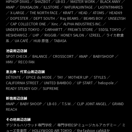
HIPHOP DIVAS ／ SHAZBOT ／ LB-03 ／ MASTER WORK ／ BLACK ANNY ／
ANAP ／ DIVASALON ／ ILLSTORE ／ NATURALVINTAGE ／ LASTNTIMARES
／ X-LARGE ／ THE NORTH FACE ／ KRAFT ／ HEAD ／ ATOMS ／ HEAD69
／ DOPESTER ／ DEPT SOUTH ／ Ray BEAMS ／ BEAMS BOY ／ UNSELTISH
／ CAP COLLECTOR ONE ／ Xinc ／ ALPHA INDUSTRIES INC. ／
UNDEFEATED TOKYO ／ CARHARTT ／ FREAK’S STORE ／ 55DSL TOKYO ／
HESHDAWGZ ／ LHP ／ RIGGIB／ HONEY SALON ／ IZREEL ／ ライカ飲食
系 ／ UA CAFÉ ／ HUB 原宿 ／ TABASA
池袋周辺店舗
SPOT CHECK ／ BALANCE ／ CROSSCORT ／ ANAP ／ BABYSHOOP ／
HMV ／ RECO FAN
恵比寿・代官山周辺店舗
DÉTENTE ／ EPICE du MODE ／ TAY ／ MOTHER LIP ／ STYLES ／
CALIFORNIA STREET ／ UNITED BAMBOO ／ UP START ／ heliopole ／
READY STEADY GO! ／ SUPREME
新宿周辺店舗
ANAP ／ BABY SHOOP ／ LB-03 ／ T.S.W. ／ CLIP JOINT ANGEL ／ GRAND
REACH
その他周辺店舗
デジタルハリウッド専門学校 ／ 専門学校ESPミュージカルアカデミー ／ ミ
ューズ音楽院 ／ HOLLYWOOD AIR TOKYO ／ the fashion caféほか