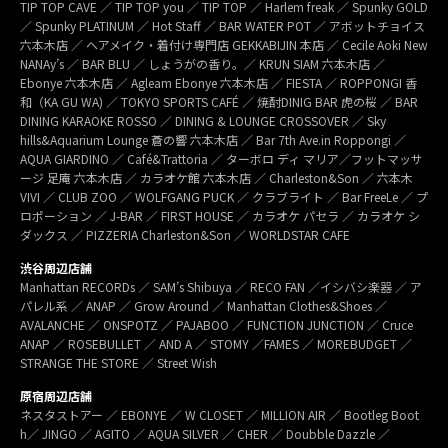
TIP TOP CAVE ／ TIP TOP you ／ TIP TOP ／ Harlem freak ／ Spunky GOLD
／ Spunky PLATINUM ／ Hot Staff ／ BAR WATER POT ／ アボットチョイス
六本木店 ／ ヘアメイク・着付け専門店 GEKKABIJIN 本店 ／ Cecile Aoki New
NANAy’s ／ BAR BLU ／ しょうがの香り。／ KRUN SIAM 六本木店 ／
Ebonye 六本木店 ／ Agleam Ebonye 六本木店 ／ FIESTA ／ ROPPONGI 香
和（KA GU WA) ／ TOKYO SPORTS CAFÉ ／ 焼酎DINIG BAR 虎の桜 ／ BAR
DINING KARAOKE ROSSO ／ DINING & LOUNGE CROSSOVER ／ Sky
hills&Aquarium Lounge 蒼の響 六本木店 ／ Bar 7th Ave.in Roppongi ／
AQUA GIARDINO ／ Café&Trattoria ／ ターボロ ディ マリア／フットマッサ
ージ 足庵 六本木店 ／ カラオケ館 六本木店 ／ Charleston&Son ／ 六本木
VIVI ／ CLUB ZOO ／ WOLFGANG PUCK ／ クラブライト ／ Bar FreeLe ／ プ
ロポーション ／ J-BAR ／ FIRST HOUSE ／ カラオケ パセラ ／ カラオケ シ
ダックス ／ PIZZERIA Charleston&Son ／ WORLDSTAR CAFE
渋谷周辺店舗
Manhattan RECORDs ／ SAM’s Shibuya ／ RECO FAN ／イシバシ楽器 ／ ア
パレル系 ／ ANAP ／ Grow Around ／ Manhattan Clothes&Shoes ／
AVALANCHE ／ ONSPOTZ ／ PAJABOO ／ FUNCTION JUNCTION ／ Cruce
ANAP ／ ROSEBULLET ／ AND A ／ STOMY ／FAMES ／ MOREBUDGET ／
STRANGE THE STORE ／ Street Wish
原宿周辺店舗
ネスタストアー ／ EBONYE ／ W CLOSET ／ MILLION AIR ／ Bootleg Boot
h／ JINGO ／ AGITO ／ AQUA SILVER ／ CHER ／ Doubble Dazzle ／