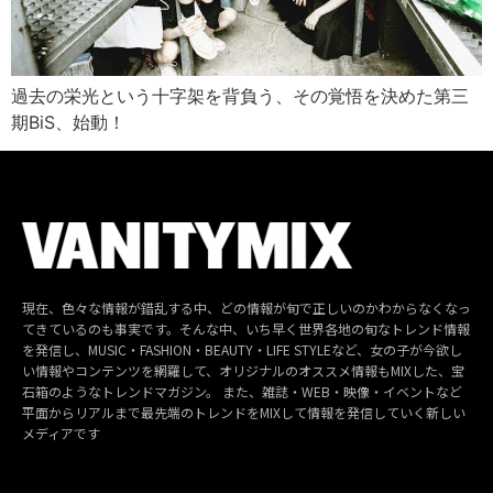
過去の栄光という十字架を背負う、その覚悟を決めた第三
期BiS、始動！
現在、色々な情報が錯乱する中、どの情報が旬で正しいのかわからなくなっ
てきているのも事実です。そんな中、いち早く世界各地の旬なトレンド情報
を発信し、MUSIC・FASHION・BEAUTY・LIFE STYLEなど、女の子が今欲し
い情報やコンテンツを網羅して、オリジナルのオススメ情報もMIXした、宝
石箱のようなトレンドマガジン。 また、雑誌・WEB・映像・イベントなど
平面からリアルまで最先端のトレンドをMIXして情報を発信していく新しい
メディアです