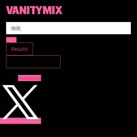
コ
ン
テ
Search
ン
...
ツ
に
ス
Results
キ
すべての結果を見る
ッ
プ
Facebook