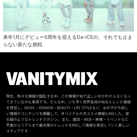
来年1月にデビュー5周年を迎えるDa-iCEの、それでも止ま
らない新たな挑戦
現在、色々な情報が錯乱する中、どの情報が旬で正しいのかわからなくなっ
てきているのも事実です。そんな中、いち早く世界各地の旬なトレンド情報
を発信し、MUSIC・FASHION・BEAUTY・LIFE STYLEなど、女の子が今欲し
い情報やコンテンツを網羅して、オリジナルのオススメ情報もMIXした、宝
石箱のようなトレンドマガジン。 また、雑誌・WEB・映像・イベントなど
平面からリアルまで最先端のトレンドをMIXして情報を発信していく新しい
メディアです