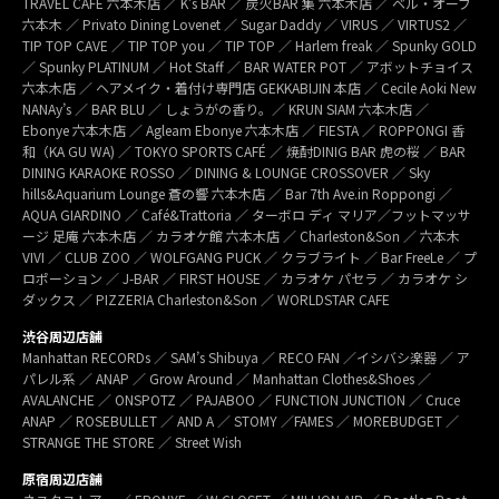
TRAVEL CAFÉ 六本木店 ／ K’s BAR ／ 炭火BAR 集 六本木店 ／ ベル・オーブ
六本木 ／ Privato Dining Lovenet ／ Sugar Daddy ／ VIRUS ／ VIRTUS2 ／
TIP TOP CAVE ／ TIP TOP you ／ TIP TOP ／ Harlem freak ／ Spunky GOLD
／ Spunky PLATINUM ／ Hot Staff ／ BAR WATER POT ／ アボットチョイス
六本木店 ／ ヘアメイク・着付け専門店 GEKKABIJIN 本店 ／ Cecile Aoki New
NANAy’s ／ BAR BLU ／ しょうがの香り。／ KRUN SIAM 六本木店 ／
Ebonye 六本木店 ／ Agleam Ebonye 六本木店 ／ FIESTA ／ ROPPONGI 香
和（KA GU WA) ／ TOKYO SPORTS CAFÉ ／ 焼酎DINIG BAR 虎の桜 ／ BAR
DINING KARAOKE ROSSO ／ DINING & LOUNGE CROSSOVER ／ Sky
hills&Aquarium Lounge 蒼の響 六本木店 ／ Bar 7th Ave.in Roppongi ／
AQUA GIARDINO ／ Café&Trattoria ／ ターボロ ディ マリア／フットマッサ
ージ 足庵 六本木店 ／ カラオケ館 六本木店 ／ Charleston&Son ／ 六本木
VIVI ／ CLUB ZOO ／ WOLFGANG PUCK ／ クラブライト ／ Bar FreeLe ／ プ
ロポーション ／ J-BAR ／ FIRST HOUSE ／ カラオケ パセラ ／ カラオケ シ
ダックス ／ PIZZERIA Charleston&Son ／ WORLDSTAR CAFE
渋谷周辺店舗
Manhattan RECORDs ／ SAM’s Shibuya ／ RECO FAN ／イシバシ楽器 ／ ア
パレル系 ／ ANAP ／ Grow Around ／ Manhattan Clothes&Shoes ／
AVALANCHE ／ ONSPOTZ ／ PAJABOO ／ FUNCTION JUNCTION ／ Cruce
ANAP ／ ROSEBULLET ／ AND A ／ STOMY ／FAMES ／ MOREBUDGET ／
STRANGE THE STORE ／ Street Wish
原宿周辺店舗