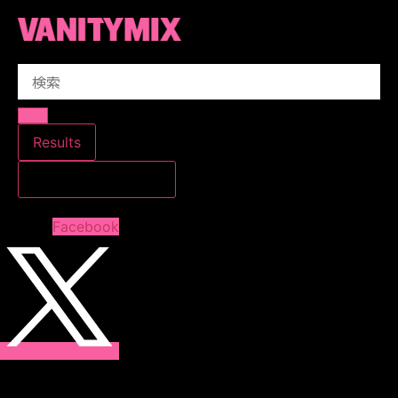
コ
ン
テ
Search
ン
...
ツ
に
ス
Results
キ
すべての結果を見る
ッ
プ
Facebook