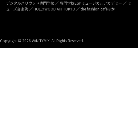
デジタルハリウッド専門学校 ／ 専門学校ESPミュージカルアカデミー ／ ミ
ューズ音楽院 ／ HOLLYWOOD AIR TOKYO ／ the fashion caféほか
Copyright © 2026 VANITYMIX. All Rights Reserved.