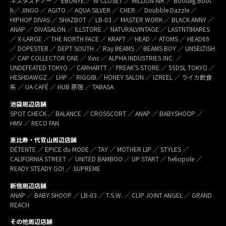
ネスタストアー ／ EBONYE ／ W CLOSET ／ MILLION AIR ／ Bootleg Boot
h／ JINGO ／ AGITO ／ AQUA SILVER ／ CHER ／ Doubble Dazzle ／
HIPHOP DIVAS ／ SHAZBOT ／ LB-03 ／ MASTER WORK ／ BLACK ANNY ／
ANAP ／ DIVASALON ／ ILLSTORE ／ NATURALVINTAGE ／ LASTNTIMARES
／ X-LARGE ／ THE NORTH FACE ／ KRAFT ／ HEAD ／ ATOMS ／ HEAD69
／ DOPESTER ／ DEPT SOUTH ／ Ray BEAMS ／ BEAMS BOY ／ UNSELTISH
／ CAP COLLECTOR ONE ／ Xinc ／ ALPHA INDUSTRIES INC. ／
UNDEFEATED TOKYO ／ CARHARTT ／ FREAK’S STORE ／ 55DSL TOKYO ／
HESHDAWGZ ／ LHP ／ RIGGIB／ HONEY SALON ／ IZREEL ／ ライカ飲食
系 ／ UA CAFÉ ／ HUB 原宿 ／ TABASA
池袋周辺店舗
SPOT CHECK ／ BALANCE ／ CROSSCORT ／ ANAP ／ BABYSHOOP ／
HMV ／ RECO FAN
恵比寿・代官山周辺店舗
DÉTENTE ／ EPICE du MODE ／ TAY ／ MOTHER LIP ／ STYLES ／
CALIFORNIA STREET ／ UNITED BAMBOO ／ UP START ／ heliopole ／
READY STEADY GO! ／ SUPREME
新宿周辺店舗
ANAP ／ BABY SHOOP ／ LB-03 ／ T.S.W. ／ CLIP JOINT ANGEL ／ GRAND
REACH
その他周辺店舗