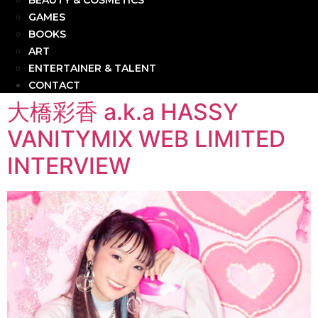
BEAUTY & COSMETICS
GAMES
BOOKS
ART
ENTERTAINER & TALENT
CONTACT
大橋彩香 a.k.a HASSY
VANITYMIX WEB LIMITED
INTERVIEW