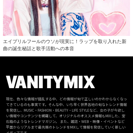
エイプリルフールのウソが現実に！ラップを取り入れた新
曲の誕生秘話と歌手活動への本音
現在、色々な情報が錯乱する中、どの情報が旬で正しいのかわからなくなっ
てきているのも事実です。そんな中、いち早く世界各地の旬なトレンド情報
を発信し、MUSIC・FASHION・BEAUTY・LIFE STYLEなど、女の子が今欲し
い情報やコンテンツを網羅して、オリジナルのオススメ情報もMIXした、宝
石箱のようなトレンドマガジン。 また、雑誌・WEB・映像・イベントなど
平面からリアルまで最先端のトレンドをMIXして情報を発信していく新しい
メディアです