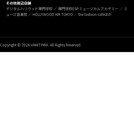
その他周辺店舗
デジタルハリウッド専門学校 ／ 専門学校ESPミュージカルアカデミー ／ ミ
ューズ音楽院 ／ HOLLYWOOD AIR TOKYO ／ the fashion caféほか
Copyright © 2026 VANITYMIX. All Rights Reserved.