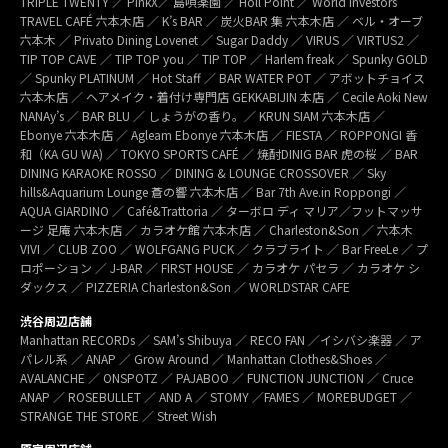
TRIPLE TWENTY ／ PinkX／ 島唄楽園 ／ Holl Point ／ World Investors
TRAVEL CAFÉ 六本木店 ／ K’s BAR ／ 炭火BAR 集 六本木店 ／ ベル・オーブ
六本木 ／ Privato Dining Lovenet ／ Sugar Daddy ／ VIRUS ／ VIRTUS2 ／
TIP TOP CAVE ／ TIP TOP you ／ TIP TOP ／ Harlem freak ／ Spunky GOLD
／ Spunky PLATINUM ／ Hot Staff ／ BAR WATER POT ／ アボットチョイス
六本木店 ／ ヘアメイク・着付け専門店 GEKKABIJIN 本店 ／ Cecile Aoki New
NANAy’s ／ BAR BLU ／ しょうがの香り。／ KRUN SIAM 六本木店 ／
Ebonye 六本木店 ／ Agleam Ebonye 六本木店 ／ FIESTA ／ ROPPONGI 香
和（KA GU WA) ／ TOKYO SPORTS CAFÉ ／ 焼酎DINIG BAR 虎の桜 ／ BAR
DINING KARAOKE ROSSO ／ DINING & LOUNGE CROSSOVER ／ Sky
hills&Aquarium Lounge 蒼の響 六本木店 ／ Bar 7th Ave.in Roppongi ／
AQUA GIARDINO ／ Café&Trattoria ／ ターボロ ディ マリア／フットマッサ
ージ 足庵 六本木店 ／ カラオケ館 六本木店 ／ Charleston&Son ／ 六本木
VIVI ／ CLUB ZOO ／ WOLFGANG PUCK ／ クラブライト ／ Bar FreeLe ／ プ
ロポーション ／ J-BAR ／ FIRST HOUSE ／ カラオケ パセラ ／ カラオケ シ
ダックス ／ PIZZERIA Charleston&Son ／ WORLDSTAR CAFE
渋谷周辺店舗
Manhattan RECORDs ／ SAM’s Shibuya ／ RECO FAN ／イシバシ楽器 ／ ア
パレル系 ／ ANAP ／ Grow Around ／ Manhattan Clothes&Shoes ／
AVALANCHE ／ ONSPOTZ ／ PAJABOO ／ FUNCTION JUNCTION ／ Cruce
ANAP ／ ROSEBULLET ／ AND A ／ STOMY ／FAMES ／ MOREBUDGET ／
STRANGE THE STORE ／ Street Wish