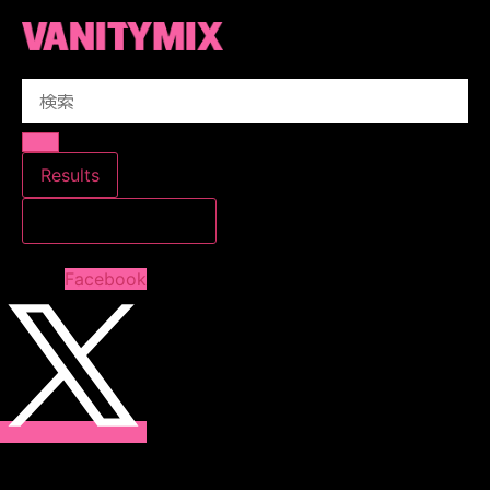
コ
ン
テ
Search
ン
...
ツ
に
ス
Results
キ
すべての結果を見る
ッ
プ
Facebook