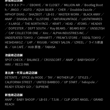
原宿周辺店舗
ネスタストアー ／ EBONYE ／ W CLOSET ／ MILLION AIR ／ Bootleg Boot
h／ JINGO ／ AGITO ／ AQUA SILVER ／ CHER ／ Doubble Dazzle ／
HIPHOP DIVAS ／ SHAZBOT ／ LB-03 ／ MASTER WORK ／ BLACK ANNY ／
ANAP ／ DIVASALON ／ ILLSTORE ／ NATURALVINTAGE ／ LASTNTIMARES
／ X-LARGE ／ THE NORTH FACE ／ KRAFT ／ HEAD ／ ATOMS ／ HEAD69
／ DOPESTER ／ DEPT SOUTH ／ Ray BEAMS ／ BEAMS BOY ／ UNSELTISH
／ CAP COLLECTOR ONE ／ Xinc ／ ALPHA INDUSTRIES INC. ／
UNDEFEATED TOKYO ／ CARHARTT ／ FREAK’S STORE ／ 55DSL TOKYO ／
HESHDAWGZ ／ LHP ／ RIGGIB／ HONEY SALON ／ IZREEL ／ ライカ飲食
系 ／ UA CAFÉ ／ HUB 原宿 ／ TABASA
池袋周辺店舗
SPOT CHECK ／ BALANCE ／ CROSSCORT ／ ANAP ／ BABYSHOOP ／
HMV ／ RECO FAN
恵比寿・代官山周辺店舗
DÉTENTE ／ EPICE du MODE ／ TAY ／ MOTHER LIP ／ STYLES ／
CALIFORNIA STREET ／ UNITED BAMBOO ／ UP START ／ heliopole ／
READY STEADY GO! ／ SUPREME
新宿周辺店舗
ANAP ／ BABY SHOOP ／ LB-03 ／ T.S.W. ／ CLIP JOINT ANGEL ／ GRAND
REACH