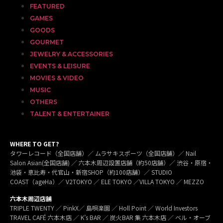
FEATURED
GAMES
GOODS
GOURMET
JEWELRY & ACCESSORIES
EVENTS & LEISURE
MOVIES & VIDEO
MUSIC
OTHERS
TALENT & ENTERTAINER
WHERE TO GET?
タワーレコード（全国店舗）／ ムラサキスポーツ（全国店舗）／ Nail
Salon Asian(全国店舗) ／ 六本木周辺設置店舗（約50店舗）／ 渋谷・原宿・
池袋・恵比寿・代官山・新宿SHOP（約100店舗）／ STUDIO
COAST（ageHa）／ V2TOKYO ／ ELE TOKYO ／VILLA TOKYO ／ MEZZO
六本木周辺店舗
TRIPLE TWENTY ／ PinkX／ 島唄楽園 ／ Holl Point ／ World Investors
TRAVEL CAFÉ 六本木店 ／ K’s BAR ／ 炭火BAR 集 六本木店 ／ ベル・オーブ