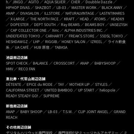
h／ JINGO ／ AGITO ／ AQUA SILVER ／ CHER ／ Doubble Dazzle ／
HIPHOP DIVAS ／ SHAZBOT ／ LB-03 ／ MASTER WORK ／ BLACK ANNY ／
ANAP ／ DIVASALON ／ ILLSTORE ／ NATURALVINTAGE ／ LASTNTIMARES
／ X-LARGE ／ THE NORTH FACE ／ KRAFT ／ HEAD ／ ATOMS ／ HEAD69
／ DOPESTER ／ DEPT SOUTH ／ Ray BEAMS ／ BEAMS BOY ／ UNSELTISH
／ CAP COLLECTOR ONE ／ Xinc ／ ALPHA INDUSTRIES INC. ／
UNDEFEATED TOKYO ／ CARHARTT ／ FREAK’S STORE ／ 55DSL TOKYO ／
HESHDAWGZ ／ LHP ／ RIGGIB／ HONEY SALON ／ IZREEL ／ ライカ飲食
系 ／ UA CAFÉ ／ HUB 原宿 ／ TABASA
池袋周辺店舗
SPOT CHECK ／ BALANCE ／ CROSSCORT ／ ANAP ／ BABYSHOOP ／
HMV ／ RECO FAN
恵比寿・代官山周辺店舗
DÉTENTE ／ EPICE du MODE ／ TAY ／ MOTHER LIP ／ STYLES ／
CALIFORNIA STREET ／ UNITED BAMBOO ／ UP START ／ heliopole ／
READY STEADY GO! ／ SUPREME
新宿周辺店舗
ANAP ／ BABY SHOOP ／ LB-03 ／ T.S.W. ／ CLIP JOINT ANGEL ／ GRAND
REACH
その他周辺店舗
デジタルハリウッド専門学校 ／ 専門学校ESPミュージカルアカデミー ／ ミ