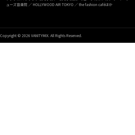
ューズ音楽院 ／ HOLLYWOOD AIR TOKYO ／ the fashion caféほか
Copyright © 2026 VANITYMIX. All Rights Reserved.