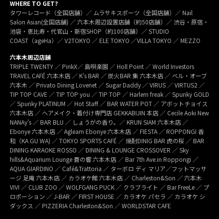
WHERE TO GET?
タワーレコード（全国店舗）／ ムラサキスポーツ（全国店舗）／ Nail
Salon Asian(全国店舗) ／ 六本木周辺設置店舗（約50店舗）／ 渋谷・原宿・
池袋・恵比寿・代官山・新宿SHOP（約100店舗）／ STUDIO
COAST（ageHa）／ V2TOKYO ／ ELE TOKYO ／VILLA TOKYO ／ MEZZO
六本木周辺店舗
TRIPLE TWENTY ／ PinkX／ 島唄楽園 ／ Holl Point ／ World Investors
TRAVEL CAFÉ 六本木店 ／ K’s BAR ／ 炭火BAR 集 六本木店 ／ ベル・オーブ
六本木 ／ Privato Dining Lovenet ／ Sugar Daddy ／ VIRUS ／ VIRTUS2 ／
TIP TOP CAVE ／ TIP TOP you ／ TIP TOP ／ Harlem freak ／ Spunky GOLD
／ Spunky PLATINUM ／ Hot Staff ／ BAR WATER POT ／ アボットチョイス
六本木店 ／ ヘアメイク・着付け専門店 GEKKABIJIN 本店 ／ Cecile Aoki New
NANAy’s ／ BAR BLU ／ しょうがの香り。／ KRUN SIAM 六本木店 ／
Ebonye 六本木店 ／ Agleam Ebonye 六本木店 ／ FIESTA ／ ROPPONGI 香
和（KA GU WA) ／ TOKYO SPORTS CAFÉ ／ 焼酎DINIG BAR 虎の桜 ／ BAR
DINING KARAOKE ROSSO ／ DINING & LOUNGE CROSSOVER ／ Sky
hills&Aquarium Lounge 蒼の響 六本木店 ／ Bar 7th Ave.in Roppongi ／
AQUA GIARDINO ／ Café&Trattoria ／ ターボロ ディ マリア／フットマッサ
ージ 足庵 六本木店 ／ カラオケ館 六本木店 ／ Charleston&Son ／ 六本木
VIVI ／ CLUB ZOO ／ WOLFGANG PUCK ／ クラブライト ／ Bar FreeLe ／ プ
ロポーション ／ J-BAR ／ FIRST HOUSE ／ カラオケ パセラ ／ カラオケ シ
ダックス ／ PIZZERIA Charleston&Son ／ WORLDSTAR CAFE