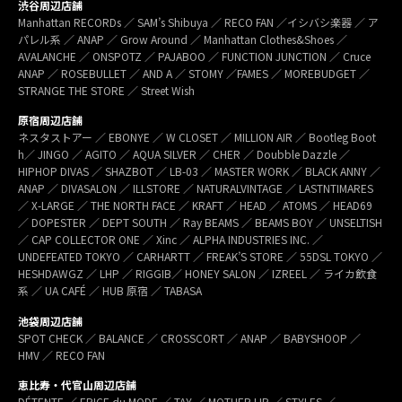
渋谷周辺店舗
Manhattan RECORDs ／ SAM’s Shibuya ／ RECO FAN ／イシバシ楽器 ／ ア
パレル系 ／ ANAP ／ Grow Around ／ Manhattan Clothes&Shoes ／
AVALANCHE ／ ONSPOTZ ／ PAJABOO ／ FUNCTION JUNCTION ／ Cruce
ANAP ／ ROSEBULLET ／ AND A ／ STOMY ／FAMES ／ MOREBUDGET ／
STRANGE THE STORE ／ Street Wish
原宿周辺店舗
ネスタストアー ／ EBONYE ／ W CLOSET ／ MILLION AIR ／ Bootleg Boot
h／ JINGO ／ AGITO ／ AQUA SILVER ／ CHER ／ Doubble Dazzle ／
HIPHOP DIVAS ／ SHAZBOT ／ LB-03 ／ MASTER WORK ／ BLACK ANNY ／
ANAP ／ DIVASALON ／ ILLSTORE ／ NATURALVINTAGE ／ LASTNTIMARES
／ X-LARGE ／ THE NORTH FACE ／ KRAFT ／ HEAD ／ ATOMS ／ HEAD69
／ DOPESTER ／ DEPT SOUTH ／ Ray BEAMS ／ BEAMS BOY ／ UNSELTISH
／ CAP COLLECTOR ONE ／ Xinc ／ ALPHA INDUSTRIES INC. ／
UNDEFEATED TOKYO ／ CARHARTT ／ FREAK’S STORE ／ 55DSL TOKYO ／
HESHDAWGZ ／ LHP ／ RIGGIB／ HONEY SALON ／ IZREEL ／ ライカ飲食
系 ／ UA CAFÉ ／ HUB 原宿 ／ TABASA
池袋周辺店舗
SPOT CHECK ／ BALANCE ／ CROSSCORT ／ ANAP ／ BABYSHOOP ／
HMV ／ RECO FAN
恵比寿・代官山周辺店舗
DÉTENTE ／ EPICE du MODE ／ TAY ／ MOTHER LIP ／ STYLES ／