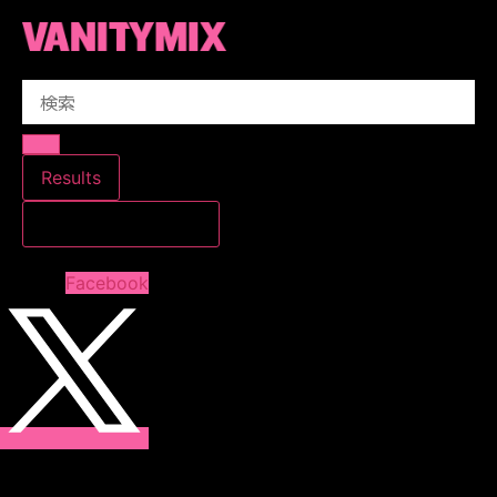
コ
ン
テ
Search
ン
...
ツ
に
ス
Results
キ
すべての結果を見る
ッ
プ
Facebook