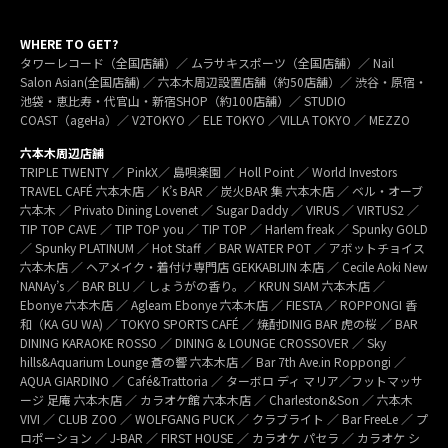
WHERE TO GET?
タワーレコード（全国店舗）／ ムラサキスポーツ（全国店舗）／ Nail
Salon Asian(全国店舗) ／ 六本木周辺設置店舗（約50店舗）／ 渋谷・原宿・
池袋・恵比寿・代官山・新宿SHOP（約100店舗）／ STUDIO
COAST（ageHa）／ V2TOKYO ／ ELE TOKYO ／VILLA TOKYO ／ MEZZO
六本木周辺店舗
TRIPLE TWENTY ／ PinkX／ 島唄楽園 ／ Holl Point ／ World Investors
TRAVEL CAFÉ 六本木店 ／ K’s BAR ／ 炭火BAR 集 六本木店 ／ ベル・オーブ
六本木 ／ Privato Dining Lovenet ／ Sugar Daddy ／ VIRUS ／ VIRTUS2 ／
TIP TOP CAVE ／ TIP TOP you ／ TIP TOP ／ Harlem freak ／ Spunky GOLD
／ Spunky PLATINUM ／ Hot Staff ／ BAR WATER POT ／ アボットチョイス
六本木店 ／ ヘアメイク・着付け専門店 GEKKABIJIN 本店 ／ Cecile Aoki New
NANAy’s ／ BAR BLU ／ しょうがの香り。／ KRUN SIAM 六本木店 ／
Ebonye 六本木店 ／ Agleam Ebonye 六本木店 ／ FIESTA ／ ROPPONGI 香
和（KA GU WA) ／ TOKYO SPORTS CAFÉ ／ 焼酎DINIG BAR 虎の桜 ／ BAR
DINING KARAOKE ROSSO ／ DINING & LOUNGE CROSSOVER ／ Sky
hills&Aquarium Lounge 蒼の響 六本木店 ／ Bar 7th Ave.in Roppongi ／
AQUA GIARDINO ／ Café&Trattoria ／ ターボロ ディ マリア／フットマッサ
ージ 足庵 六本木店 ／ カラオケ館 六本木店 ／ Charleston&Son ／ 六本木
VIVI ／ CLUB ZOO ／ WOLFGANG PUCK ／ クラブライト ／ Bar FreeLe ／ プ
ロポーション ／ J-BAR ／ FIRST HOUSE ／ カラオケ パセラ ／ カラオケ シ