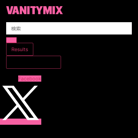
コ
ン
テ
Search
ン
...
ツ
に
ス
Results
キ
すべての結果を見る
ッ
プ
Facebook