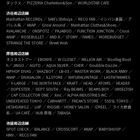
ダックス ／ PIZZERIA Charleston&Son ／ WORLDSTAR CAFE
渋谷周辺店舗
Manhattan RECORDs ／ SAM’s Shibuya ／ RECO FAN ／イシバシ楽器 ／ ア
パレル系 ／ ANAP ／ Grow Around ／ Manhattan Clothes&Shoes ／
AVALANCHE ／ ONSPOTZ ／ PAJABOO ／ FUNCTION JUNCTION ／ Cruce
ANAP ／ ROSEBULLET ／ AND A ／ STOMY ／FAMES ／ MOREBUDGET ／
STRANGE THE STORE ／ Street Wish
原宿周辺店舗
ネスタストアー ／ EBONYE ／ W CLOSET ／ MILLION AIR ／ Bootleg Boot
h／ JINGO ／ AGITO ／ AQUA SILVER ／ CHER ／ Doubble Dazzle ／
HIPHOP DIVAS ／ SHAZBOT ／ LB-03 ／ MASTER WORK ／ BLACK ANNY ／
ANAP ／ DIVASALON ／ ILLSTORE ／ NATURALVINTAGE ／ LASTNTIMARES
／ X-LARGE ／ THE NORTH FACE ／ KRAFT ／ HEAD ／ ATOMS ／ HEAD69
／ DOPESTER ／ DEPT SOUTH ／ Ray BEAMS ／ BEAMS BOY ／ UNSELTISH
／ CAP COLLECTOR ONE ／ Xinc ／ ALPHA INDUSTRIES INC. ／
UNDEFEATED TOKYO ／ CARHARTT ／ FREAK’S STORE ／ 55DSL TOKYO ／
HESHDAWGZ ／ LHP ／ RIGGIB／ HONEY SALON ／ IZREEL ／ ライカ飲食
系 ／ UA CAFÉ ／ HUB 原宿 ／ TABASA
池袋周辺店舗
SPOT CHECK ／ BALANCE ／ CROSSCORT ／ ANAP ／ BABYSHOOP ／
HMV ／ RECO FAN