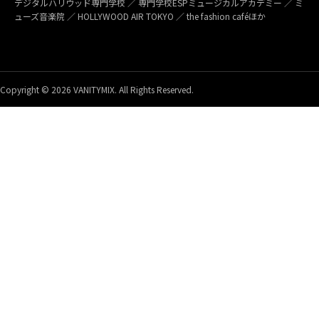
デジタルハリウッド専門学校 ／ 専門学校ESPミュージカルアカデミー ／ ミ
ューズ音楽院 ／ HOLLYWOOD AIR TOKYO ／ the fashion caféほか
Copyright © 2026 VANITYMIX. All Rights Reserved.