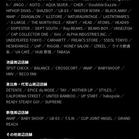
h／ JINGO ／ AGITO ／ AQUA SILVER ／ CHER ／ Doubble Dazzle ／
HIPHOP DIVAS ／ SHAZBOT ／ LB-03 ／ MASTER WORK ／ BLACK ANNY ／
ANAP ／ DIVASALON ／ ILLSTORE ／ NATURALVINTAGE ／ LASTNTIMARES
／ X-LARGE ／ THE NORTH FACE ／ KRAFT ／ HEAD ／ ATOMS ／ HEAD69
／ DOPESTER ／ DEPT SOUTH ／ Ray BEAMS ／ BEAMS BOY ／ UNSELTISH
／ CAP COLLECTOR ONE ／ Xinc ／ ALPHA INDUSTRIES INC. ／
UNDEFEATED TOKYO ／ CARHARTT ／ FREAK’S STORE ／ 55DSL TOKYO ／
HESHDAWGZ ／ LHP ／ RIGGIB／ HONEY SALON ／ IZREEL ／ ライカ飲食
系 ／ UA CAFÉ ／ HUB 原宿 ／ TABASA
池袋周辺店舗
SPOT CHECK ／ BALANCE ／ CROSSCORT ／ ANAP ／ BABYSHOOP ／
HMV ／ RECO FAN
恵比寿・代官山周辺店舗
DÉTENTE ／ EPICE du MODE ／ TAY ／ MOTHER LIP ／ STYLES ／
CALIFORNIA STREET ／ UNITED BAMBOO ／ UP START ／ heliopole ／
READY STEADY GO! ／ SUPREME
新宿周辺店舗
ANAP ／ BABY SHOOP ／ LB-03 ／ T.S.W. ／ CLIP JOINT ANGEL ／ GRAND
REACH
その他周辺店舗