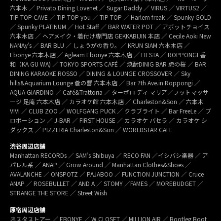
六本木 ／ Privato Dining Lovenet ／ Sugar Daddy ／ VIRUS ／ VIRTUS2 ／
TIP TOP CAVE ／ TIP TOP you ／ TIP TOP ／ Harlem freak ／ Spunky GOLD
／ Spunky PLATINUM ／ Hot Staff ／ BAR WATER POT ／ アボットチョイス
六本木店 ／ ヘアメイク・着付け専門店 GEKKABIJIN 本店 ／ Cecile Aoki New
NANAy’s ／ BAR BLU ／ しょうがの香り。／ KRUN SIAM 六本木店 ／
Ebonye 六本木店 ／ Agleam Ebonye 六本木店 ／ FIESTA ／ ROPPONGI 香
和（KA GU WA) ／ TOKYO SPORTS CAFÉ ／ 焼酎DINIG BAR 虎の桜 ／ BAR
DINING KARAOKE ROSSO ／ DINING & LOUNGE CROSSOVER ／ Sky
hills&Aquarium Lounge 蒼の響 六本木店 ／ Bar 7th Ave.in Roppongi ／
AQUA GIARDINO ／ Café&Trattoria ／ ターボロ ディ マリア／フットマッサ
ージ 足庵 六本木店 ／ カラオケ館 六本木店 ／ Charleston&Son ／ 六本木
VIVI ／ CLUB ZOO ／ WOLFGANG PUCK ／ クラブライト ／ Bar FreeLe ／ プ
ロポーション ／ J-BAR ／ FIRST HOUSE ／ カラオケ パセラ ／ カラオケ シ
ダックス ／ PIZZERIA Charleston&Son ／ WORLDSTAR CAFE
渋谷周辺店舗
Manhattan RECORDs ／ SAM’s Shibuya ／ RECO FAN ／イシバシ楽器 ／ ア
パレル系 ／ ANAP ／ Grow Around ／ Manhattan Clothes&Shoes ／
AVALANCHE ／ ONSPOTZ ／ PAJABOO ／ FUNCTION JUNCTION ／ Cruce
ANAP ／ ROSEBULLET ／ AND A ／ STOMY ／FAMES ／ MOREBUDGET ／
STRANGE THE STORE ／ Street Wish
原宿周辺店舗
ネスタストアー ／ EBONYE ／ W CLOSET ／ MILLION AIR ／ Bootleg Boot