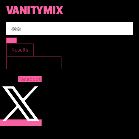
コ
ン
テ
Search
ン
...
ツ
に
ス
Results
キ
すべての結果を見る
ッ
プ
Facebook