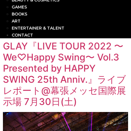
BEAUTY & COSMETICS
GAMES
BOOKS
ART
ENTERTAINER & TALENT
CONTACT
GLAY『LIVE TOUR 2022 〜
We♡Happy Swing〜 Vol.3
Presented by HAPPY
SWING 25th Anniv.』ライブ
レポート@幕張メッセ国際展
示場 7月30日(土)