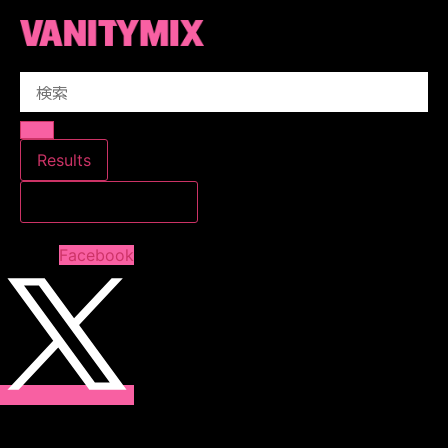
コ
ン
テ
Search
ン
...
ツ
に
ス
Results
キ
すべての結果を見る
ッ
プ
Facebook