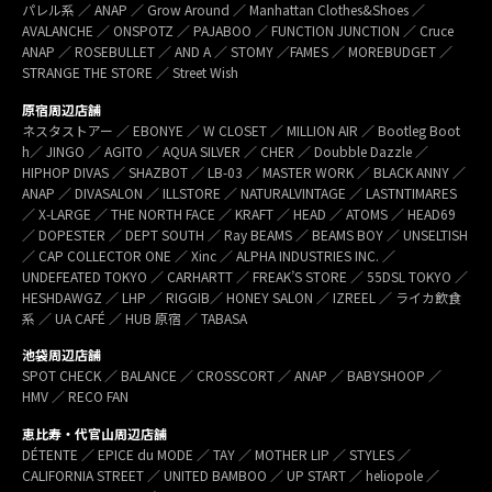
パレル系 ／ ANAP ／ Grow Around ／ Manhattan Clothes&Shoes ／
AVALANCHE ／ ONSPOTZ ／ PAJABOO ／ FUNCTION JUNCTION ／ Cruce
ANAP ／ ROSEBULLET ／ AND A ／ STOMY ／FAMES ／ MOREBUDGET ／
STRANGE THE STORE ／ Street Wish
原宿周辺店舗
ネスタストアー ／ EBONYE ／ W CLOSET ／ MILLION AIR ／ Bootleg Boot
h／ JINGO ／ AGITO ／ AQUA SILVER ／ CHER ／ Doubble Dazzle ／
HIPHOP DIVAS ／ SHAZBOT ／ LB-03 ／ MASTER WORK ／ BLACK ANNY ／
ANAP ／ DIVASALON ／ ILLSTORE ／ NATURALVINTAGE ／ LASTNTIMARES
／ X-LARGE ／ THE NORTH FACE ／ KRAFT ／ HEAD ／ ATOMS ／ HEAD69
／ DOPESTER ／ DEPT SOUTH ／ Ray BEAMS ／ BEAMS BOY ／ UNSELTISH
／ CAP COLLECTOR ONE ／ Xinc ／ ALPHA INDUSTRIES INC. ／
UNDEFEATED TOKYO ／ CARHARTT ／ FREAK’S STORE ／ 55DSL TOKYO ／
HESHDAWGZ ／ LHP ／ RIGGIB／ HONEY SALON ／ IZREEL ／ ライカ飲食
系 ／ UA CAFÉ ／ HUB 原宿 ／ TABASA
池袋周辺店舗
SPOT CHECK ／ BALANCE ／ CROSSCORT ／ ANAP ／ BABYSHOOP ／
HMV ／ RECO FAN
恵比寿・代官山周辺店舗
DÉTENTE ／ EPICE du MODE ／ TAY ／ MOTHER LIP ／ STYLES ／
CALIFORNIA STREET ／ UNITED BAMBOO ／ UP START ／ heliopole ／