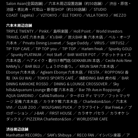
Salon Asian(全国店舗) ／ 六本木周辺設置店舗（約50店舗）／ 渋谷・原宿・
池袋・恵比寿・代官山・新宿SHOP（約100店舗）／ STUDIO
COAST（ageHa）／ V2TOKYO ／ ELE TOKYO ／VILLA TOKYO ／ MEZZO
六本木周辺店舗
TRIPLE TWENTY ／ PinkX／ 島唄楽園 ／ Holl Point ／ World Investors
TRAVEL CAFÉ 六本木店 ／ K’s BAR ／ 炭火BAR 集 六本木店 ／ ベル・オーブ
六本木 ／ Privato Dining Lovenet ／ Sugar Daddy ／ VIRUS ／ VIRTUS2 ／
TIP TOP CAVE ／ TIP TOP you ／ TIP TOP ／ Harlem freak ／ Spunky GOLD
／ Spunky PLATINUM ／ Hot Staff ／ BAR WATER POT ／ アボットチョイス
六本木店 ／ ヘアメイク・着付け専門店 GEKKABIJIN 本店 ／ Cecile Aoki New
NANAy’s ／ BAR BLU ／ しょうがの香り。／ KRUN SIAM 六本木店 ／
Ebonye 六本木店 ／ Agleam Ebonye 六本木店 ／ FIESTA ／ ROPPONGI 香
和（KA GU WA) ／ TOKYO SPORTS CAFÉ ／ 焼酎DINIG BAR 虎の桜 ／ BAR
DINING KARAOKE ROSSO ／ DINING & LOUNGE CROSSOVER ／ Sky
hills&Aquarium Lounge 蒼の響 六本木店 ／ Bar 7th Ave.in Roppongi ／
AQUA GIARDINO ／ Café&Trattoria ／ ターボロ ディ マリア／フットマッサ
ージ 足庵 六本木店 ／ カラオケ館 六本木店 ／ Charleston&Son ／ 六本木
VIVI ／ CLUB ZOO ／ WOLFGANG PUCK ／ クラブライト ／ Bar FreeLe ／ プ
ロポーション ／ J-BAR ／ FIRST HOUSE ／ カラオケ パセラ ／ カラオケ シ
ダックス ／ PIZZERIA Charleston&Son ／ WORLDSTAR CAFE
渋谷周辺店舗
Manhattan RECORDs ／ SAM’s Shibuya ／ RECO FAN ／イシバシ楽器 ／ ア